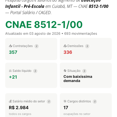
Pesquisa cargos e salários do segmento de
Educação
Infantil - Pré-Escola
em Cuiabá, MT — CNAE
8512-1/00
— Portal Salário / CAGED.
CNAE 8512-1/00
Atualizado em
03 agosto de 2026
• 693 movimentações
📥 Contratações
📤 Demissões
i
i
357
336
⚖️ Saldo líquido
🔄 Situação
i
i
Com baixíssima
+21
demanda
💰 Salário médio do setor
🎯 Cargos distintos
i
i
R$ 2.984
17
todos os cargos
ocupações no setor