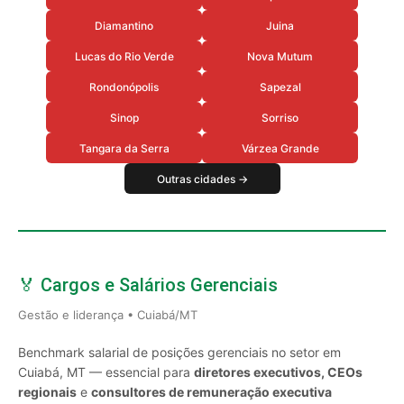
Diamantino
Juina
Lucas do Rio Verde
Nova Mutum
Rondonópolis
Sapezal
Sinop
Sorriso
Tangara da Serra
Várzea Grande
Outras cidades →
🏅 Cargos e Salários Gerenciais
Gestão e liderança • Cuiabá/MT
Benchmark salarial de posições gerenciais no setor em
Cuiabá, MT — essencial para
diretores executivos, CEOs
regionais
e
consultores de remuneração executiva