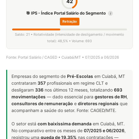
42
🎯 IPS - Índice Portal Salário do Segmento
i
Retração
Saldo: 21 • Rotatividade (intensidade de desligamento / movimento
total): 48,5% • Volume: 693
Fonte: Portal Salário / CAGED • Cuiabá/MT • 07/2025 a 06/2026
Empresas do segmento de
Pré-Escolas
em Cuiabá, MT
contrataram
357
profissionais em regime CLT e
desligaram
336
nos últimos 12 meses, totalizando
693
movimentações
— dado essencial para
gestores de RH
,
consultores de remuneração
e
diretores regionais
que
acompanham a saúde do setor. Fonte: CAGED/MTE.
O setor está
com baixíssima demanda
em Cuiabá, MT.
No comparativo entre os meses de
07/2025 e 06/2026
,
registrou uma
queda de 19.35%
nas contratações —