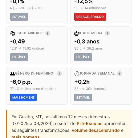
-0,1%
-12,5%
R$ 2.120 → R$ 2.117
96 → 84 admissões
ESTÁVEL
DESACELERANDO
📚
🎂
ESCOLARIDADE
IDADE MÉDIA
I
I
-0,49
-0,3 anos
12,11 → 11,62 (índice)
36,5 → 36,2 anos
ESTÁVEL
ESTÁVEL
👥
🕐
GÊNERO (% FEMININO)
JORNADA SEMANAL
I
I
-6,0 p.p.
+0,2h
77,4% mulheres no trimestre
38h → 39h semanais
MAIS HOMENS
ESTÁVEL
Em Cuiabá, MT, nos últimos 12 meses (trimestres
07/2025 a 06/2026), o setor de
Pré-Escolas
apresentou
as seguintes transformações:
volume desacelerando
e
mais homens
.