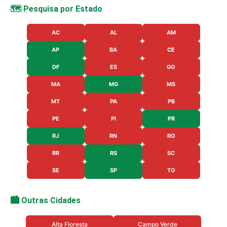
🗺️ Pesquisa por Estado
AC
AL
AM
AP
BA
CE
DF
ES
GO
MA
MG
MS
MT
PA
PB
PE
PI
PR
RJ
RN
RO
RR
RS
SC
SE
SP
TO
🏙️ Outras Cidades
Alta Floresta
Campo Verde