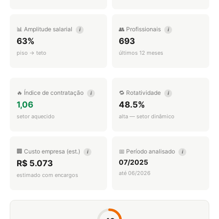
📊 Amplitude salarial
👥 Profissionais
i
i
63%
693
piso → teto
últimos 12 meses
🔥 Índice de contratação
🔁 Rotatividade
i
i
1,06
48.5%
setor aquecido
alta — setor dinâmico
🏢 Custo empresa (est.)
📅 Período analisado
i
i
07/2025
R$ 5.073
até 06/2026
estimado com encargos