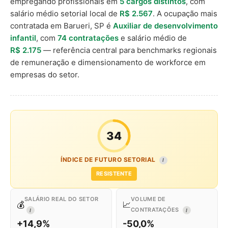
empregando profissionais em
5 cargos distintos
, com
salário médio setorial local de
R$ 2.567
. A ocupação mais
contratada em Barueri, SP é
Auxiliar de desenvolvimento
infantil
, com
74 contratações
e salário médio de
R$ 2.175
— referência central para benchmarks regionais
de remuneração e dimensionamento de workforce em
empresas do setor.
34
ÍNDICE DE FUTURO SETORIAL
I
RESISTENTE
SALÁRIO REAL DO SETOR
VOLUME DE
💰
📈
CONTRATAÇÕES
I
I
+14,9%
-50,0%