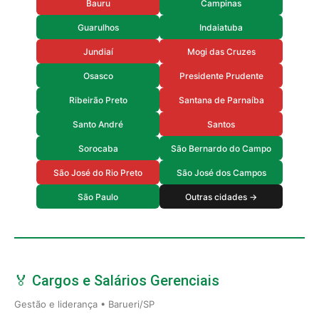
Bauru
Campinas
Guarulhos
Indaiatuba
Jundiaí
Mogi das Cruzes
Osasco
Presidente Prudente
Ribeirão Preto
Santana de Parnaíba
Santo André
Santos
Sorocaba
São Bernardo do Campo
São José do Rio Preto
São José dos Campos
São Paulo
Outras cidades →
🏅 Cargos e Salários Gerenciais
Gestão e liderança • Barueri/SP