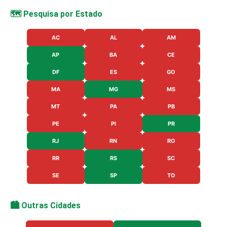
🗺️ Pesquisa por Estado
AC
AL
AM
AP
BA
CE
DF
ES
GO
MA
MG
MS
MT
PA
PB
PE
PI
PR
RJ
RN
RO
RR
RS
SC
SE
SP
TO
🏙️ Outras Cidades