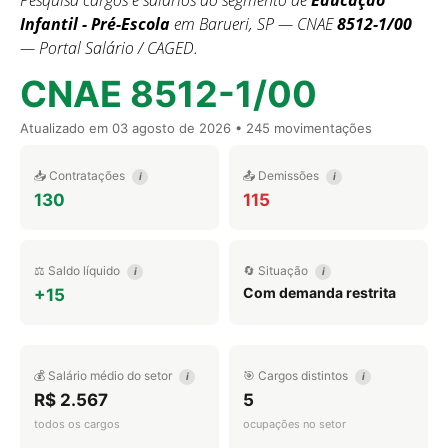
Pesquisa cargos e salários do segmento de
Educação
Infantil - Pré-Escola
em Barueri, SP — CNAE
8512-1/00
— Portal Salário / CAGED.
CNAE 8512-1/00
Atualizado em
03 agosto de 2026
• 245 movimentações
📥 Contratações
📤 Demissões
i
i
130
115
⚖️ Saldo líquido
🔄 Situação
i
i
Com demanda restrita
+15
💰 Salário médio do setor
🎯 Cargos distintos
i
i
R$ 2.567
5
todos os cargos
ocupações no setor