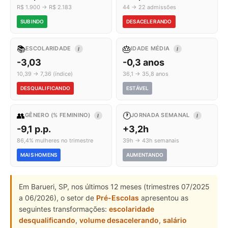
R$ 1.900 → R$ 2.183
44 → 22 admissões
SUBINDO
DESACELERANDO
📚
🎂
ESCOLARIDADE
IDADE MÉDIA
I
I
-3,03
-0,3 anos
10,39 → 7,36 (índice)
36,1 → 35,8 anos
DESQUALIFICANDO
ESTÁVEL
👥
🕐
GÊNERO (% FEMININO)
JORNADA SEMANAL
I
I
-9,1 p.p.
+3,2h
86,4% mulheres no trimestre
39h → 43h semanais
MAIS HOMENS
AUMENTANDO
Em Barueri, SP, nos últimos 12 meses (trimestres 07/2025
a 06/2026), o setor de
Pré-Escolas
apresentou as
seguintes transformações:
escolaridade
desqualificando
,
volume desacelerando
,
salário