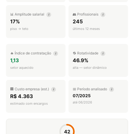
📊 Amplitude salarial
👥 Profissionais
i
i
17%
245
piso → teto
últimos 12 meses
🔥 Índice de contratação
🔁 Rotatividade
i
i
1,13
46.9%
setor aquecido
alta — setor dinâmico
🏢 Custo empresa (est.)
📅 Período analisado
i
i
07/2025
R$ 4.363
até 06/2026
estimado com encargos
42