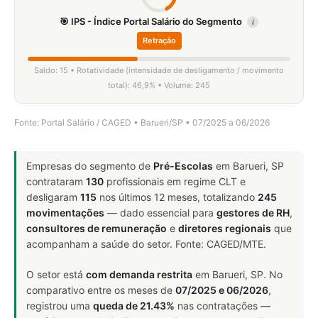
🎯 IPS - Índice Portal Salário do Segmento
i
Retração
Saldo: 15 • Rotatividade (intensidade de desligamento / movimento
total): 46,9% • Volume: 245
Fonte: Portal Salário / CAGED • Barueri/SP • 07/2025 a 06/2026
Empresas do segmento de
Pré-Escolas
em Barueri, SP
contrataram
130
profissionais em regime CLT e
desligaram
115
nos últimos 12 meses, totalizando
245
movimentações
— dado essencial para
gestores de RH
,
consultores de remuneração
e
diretores regionais
que
acompanham a saúde do setor. Fonte: CAGED/MTE.
O setor está
com demanda restrita
em Barueri, SP. No
comparativo entre os meses de
07/2025 e 06/2026
,
registrou uma
queda de 21.43%
nas contratações —