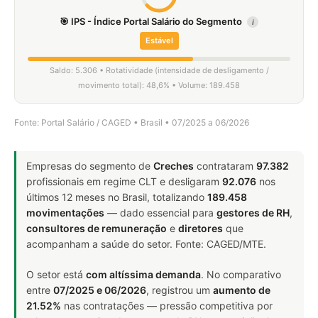
🎯 IPS - Índice Portal Salário do Segmento
i
Estável
Saldo: 5.306 • Rotatividade (intensidade de desligamento /
movimento total): 48,6% • Volume: 189.458
Fonte: Portal Salário / CAGED • Brasil • 07/2025 a 06/2026
Empresas do segmento de
Creches
contrataram
97.382
profissionais em regime CLT e desligaram
92.076
nos
últimos 12 meses no Brasil, totalizando
189.458
movimentações
— dado essencial para
gestores de RH
,
consultores de remuneração
e
diretores
que
acompanham a saúde do setor. Fonte: CAGED/MTE.
O setor está
com altíssima demanda
. No comparativo
entre
07/2025 e 06/2026
, registrou um
aumento de
21.52%
nas contratações — pressão competitiva por