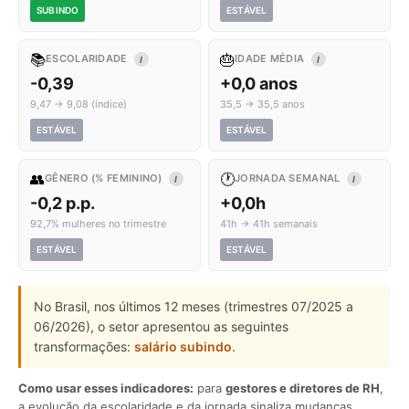
SUBINDO
ESTÁVEL
📚
🎂
ESCOLARIDADE
IDADE MÉDIA
I
I
-0,39
+0,0 anos
9,47 → 9,08 (índice)
35,5 → 35,5 anos
ESTÁVEL
ESTÁVEL
👥
🕐
GÊNERO (% FEMININO)
JORNADA SEMANAL
I
I
-0,2 p.p.
+0,0h
92,7% mulheres no trimestre
41h → 41h semanais
ESTÁVEL
ESTÁVEL
No Brasil, nos últimos 12 meses (trimestres 07/2025 a
06/2026), o setor apresentou as seguintes
transformações:
salário subindo
.
Como usar esses indicadores:
para
gestores e diretores de RH
,
a evolução da escolaridade e da jornada sinaliza mudanças