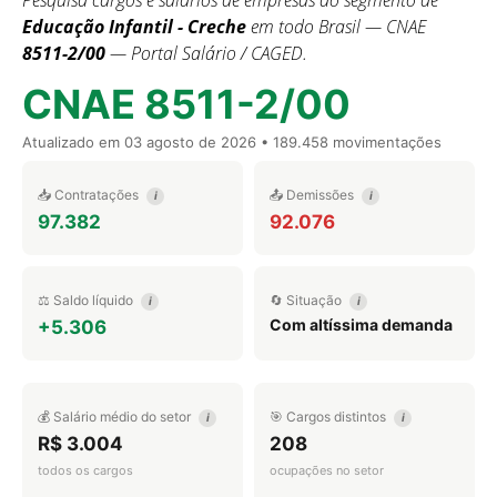
Pesquisa cargos e salários de empresas do segmento de
Educação Infantil - Creche
em todo Brasil — CNAE
8511-2/00
— Portal Salário / CAGED.
CNAE 8511-2/00
Atualizado em
03 agosto de 2026
• 189.458 movimentações
📥 Contratações
📤 Demissões
i
i
97.382
92.076
⚖️ Saldo líquido
🔄 Situação
i
i
Com altíssima demanda
+5.306
💰 Salário médio do setor
🎯 Cargos distintos
i
i
R$ 3.004
208
todos os cargos
ocupações no setor