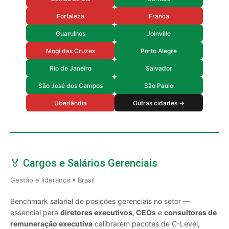
Fortaleza
Franca
Guarulhos
Joinville
Mogi das Cruzes
Porto Alegre
Rio de Janeiro
Salvador
São José dos Campos
São Paulo
Uberlândia
Outras cidades →
🏅 Cargos e Salários Gerenciais
Gestão e liderança • Brasil
Benchmark salarial de posições gerenciais no setor —
essencial para
diretores executivos, CEOs
e
consultores de
remuneração executiva
calibrarem pacotes de C-Level,