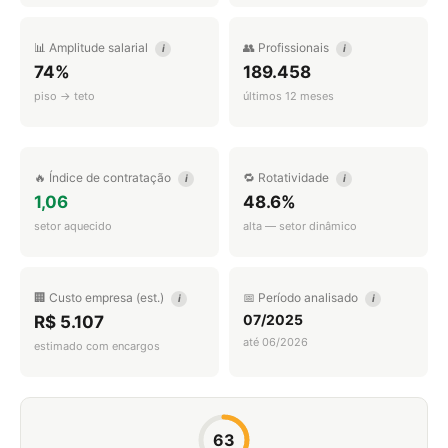
📊 Amplitude salarial
👥 Profissionais
i
i
74%
189.458
piso → teto
últimos 12 meses
🔥 Índice de contratação
🔁 Rotatividade
i
i
1,06
48.6%
setor aquecido
alta — setor dinâmico
🏢 Custo empresa (est.)
📅 Período analisado
i
i
07/2025
R$ 5.107
até 06/2026
estimado com encargos
63