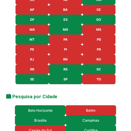
AP
BA
CE
DF
ES
GO
MA
MG
MS
MT
PA
PB
PE
PI
PR
RJ
RN
RO
RR
RS
SC
SE
SP
TO
🏙️ Pesquisa por Cidade
Belo Horizonte
Betim
Brasília
Campinas
Caxias do Sul
Curitiba