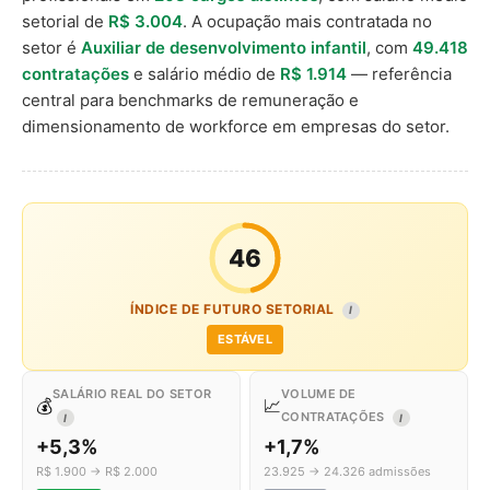
setorial de
R$ 3.004
. A ocupação mais contratada no
setor é
Auxiliar de desenvolvimento infantil
, com
49.418
contratações
e salário médio de
R$ 1.914
— referência
central para benchmarks de remuneração e
dimensionamento de workforce em empresas do setor.
46
ÍNDICE DE FUTURO SETORIAL
I
ESTÁVEL
SALÁRIO REAL DO SETOR
VOLUME DE
💰
📈
CONTRATAÇÕES
I
I
+5,3%
+1,7%
R$ 1.900 → R$ 2.000
23.925 → 24.326 admissões