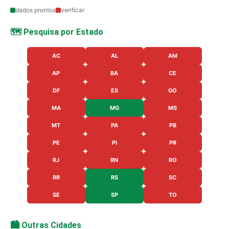
dados prontos
verificar
🗺️ Pesquisa por Estado
AC
AL
AM
AP
BA
CE
DF
ES
GO
MA
MG
MS
MT
PA
PB
PE
PI
PR
RJ
RN
RO
RR
RS
SC
SE
SP
TO
🏙️ Outras Cidades