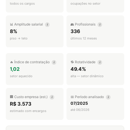
todos os cargos
ocupações no setor
📊 Amplitude salarial
👥 Profissionais
i
i
8%
336
piso → teto
últimos 12 meses
🔥 Índice de contratação
🔁 Rotatividade
i
i
1,02
49.4%
setor aquecido
alta — setor dinâmico
🏢 Custo empresa (est.)
📅 Período analisado
i
i
07/2025
R$ 3.573
até 06/2026
estimado com encargos