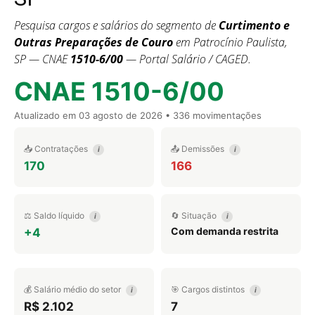
Pesquisa cargos e salários do segmento de
Curtimento e
Outras Preparações de Couro
em Patrocínio Paulista,
SP — CNAE
1510-6/00
— Portal Salário / CAGED.
CNAE 1510-6/00
Atualizado em
03 agosto de 2026
• 336 movimentações
📥 Contratações
📤 Demissões
i
i
170
166
⚖️ Saldo líquido
🔄 Situação
i
i
Com demanda restrita
+4
💰 Salário médio do setor
🎯 Cargos distintos
i
i
R$ 2.102
7