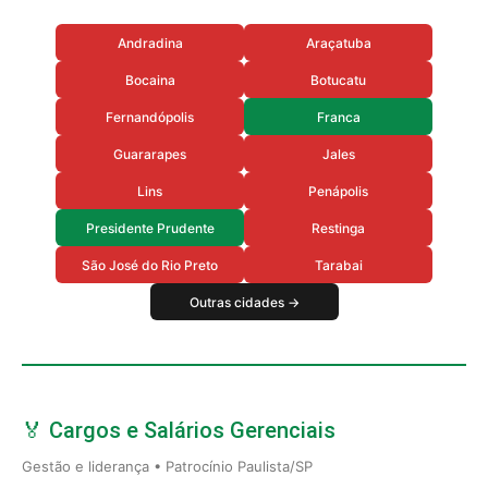
Andradina
Araçatuba
Bocaina
Botucatu
Fernandópolis
Franca
Guararapes
Jales
Lins
Penápolis
Presidente Prudente
Restinga
São José do Rio Preto
Tarabai
Outras cidades →
🏅 Cargos e Salários Gerenciais
Gestão e liderança • Patrocínio Paulista/SP