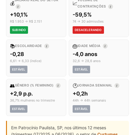
SALÁRIO REAL DO SETOR
VOLUME DE
💰
📈
CONTRATAÇÕES
I
I
+10,1%
-59,5%
R$ 1.953 → R$ 2.151
74 → 30 admissões
SUBINDO
DESACELERANDO
📚
🎂
ESCOLARIDADE
IDADE MÉDIA
I
I
-0,28
-4,0 anos
6,61 → 6,33 (índice)
32,6 → 28,6 anos
ESTÁVEL
ESTÁVEL
👥
🕐
GÊNERO (% FEMININO)
JORNADA SEMANAL
I
I
+2,9 p.p.
+0,2h
36,7% mulheres no trimestre
44h → 44h semanais
ESTÁVEL
ESTÁVEL
Em Patrocínio Paulista, SP, nos últimos 12 meses
(trimestres 07/2025 a 06/2026), o setor de
Curtumes