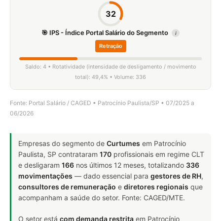
32
🎯 IPS - Índice Portal Salário do Segmento
i
Retração
Saldo: 4 • Rotatividade (intensidade de desligamento / movimento
total): 49,4% • Volume: 336
Fonte: Portal Salário / CAGED • Patrocínio Paulista/SP • 07/2025 a
06/2026
Empresas do segmento de
Curtumes
em Patrocínio
Paulista, SP contrataram
170
profissionais em regime CLT
e desligaram
166
nos últimos 12 meses, totalizando
336
movimentações
— dado essencial para
gestores de RH
,
consultores de remuneração
e
diretores regionais
que
acompanham a saúde do setor. Fonte: CAGED/MTE.
O setor está
com demanda restrita
em Patrocínio