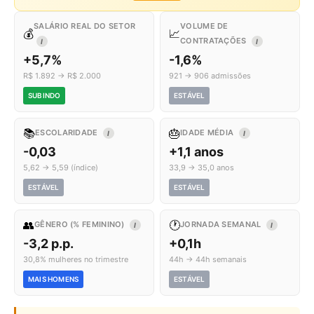
SALÁRIO REAL DO SETOR
VOLUME DE
💰
📈
CONTRATAÇÕES
I
I
+5,7%
-1,6%
R$ 1.892 → R$ 2.000
921 → 906 admissões
SUBINDO
ESTÁVEL
📚
🎂
ESCOLARIDADE
IDADE MÉDIA
I
I
-0,03
+1,1 anos
5,62 → 5,59 (índice)
33,9 → 35,0 anos
ESTÁVEL
ESTÁVEL
👥
🕐
GÊNERO (% FEMININO)
JORNADA SEMANAL
I
I
-3,2 p.p.
+0,1h
30,8% mulheres no trimestre
44h → 44h semanais
MAIS HOMENS
ESTÁVEL