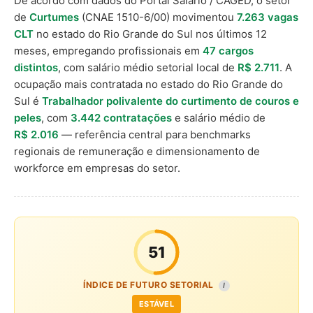
De acordo com dados do Portal Salário / CAGED, o setor
de
Curtumes
(CNAE 1510-6/00) movimentou
7.263 vagas
CLT
no estado do Rio Grande do Sul nos últimos 12
meses, empregando profissionais em
47 cargos
distintos
, com salário médio setorial local de
R$ 2.711
. A
ocupação mais contratada no estado do Rio Grande do
Sul é
Trabalhador polivalente do curtimento de couros e
peles
, com
3.442 contratações
e salário médio de
R$ 2.016
— referência central para benchmarks
regionais de remuneração e dimensionamento de
workforce em empresas do setor.
51
ÍNDICE DE FUTURO SETORIAL
I
ESTÁVEL