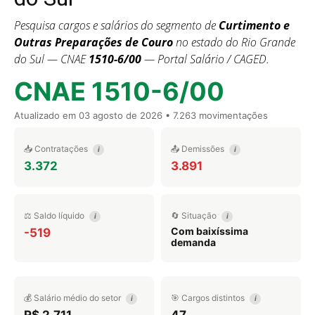
Pesquisa cargos e salários do segmento de
Curtimento e
Outras Preparações de Couro
no estado do Rio Grande
do Sul — CNAE
1510-6/00
— Portal Salário / CAGED.
CNAE 1510-6/00
Atualizado em
03 agosto de 2026
• 7.263 movimentações
📥 Contratações
📤 Demissões
i
i
3.372
3.891
⚖️ Saldo líquido
🔄 Situação
i
i
Com baixíssima
-519
demanda
💰 Salário médio do setor
🎯 Cargos distintos
i
i