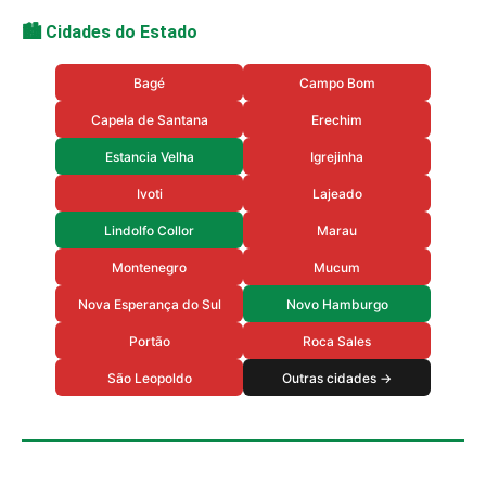
🏙️ Cidades do Estado
Bagé
Campo Bom
Capela de Santana
Erechim
Estancia Velha
Igrejinha
Ivoti
Lajeado
Lindolfo Collor
Marau
Montenegro
Mucum
Nova Esperança do Sul
Novo Hamburgo
Portão
Roca Sales
São Leopoldo
Outras cidades →