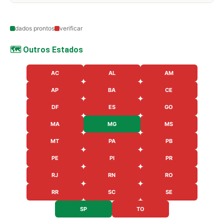
dados prontos
verificar
🗺️ Outros Estados
AC
AL
AM
AP
BA
CE
DF
ES
GO
MA
MG
MS
MT
PA
PB
PE
PI
PR
RJ
RN
RO
RR
SC
SE
SP
TO