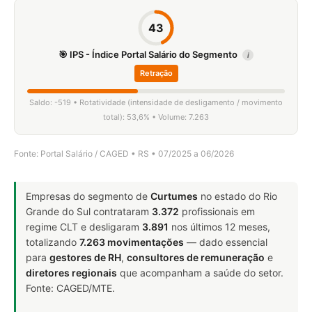
43
🎯 IPS - Índice Portal Salário do Segmento
i
Retração
Saldo: -519 • Rotatividade (intensidade de desligamento / movimento
total): 53,6% • Volume: 7.263
Fonte: Portal Salário / CAGED • RS • 07/2025 a 06/2026
Empresas do segmento de
Curtumes
no estado do Rio
Grande do Sul contrataram
3.372
profissionais em
regime CLT e desligaram
3.891
nos últimos 12 meses,
totalizando
7.263 movimentações
— dado essencial
para
gestores de RH
,
consultores de remuneração
e
diretores regionais
que acompanham a saúde do setor.
Fonte: CAGED/MTE.