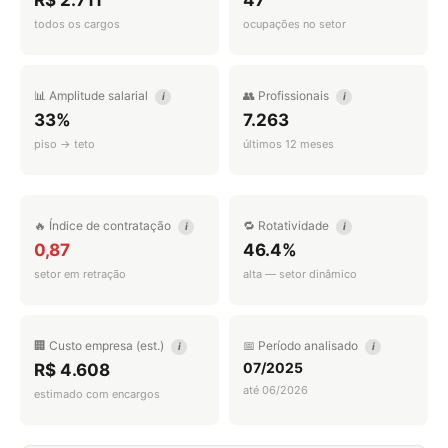
R$ 2.711
47
todos os cargos
ocupações no setor
📊 Amplitude salarial
👥 Profissionais
i
i
33%
7.263
piso → teto
últimos 12 meses
🔥 Índice de contratação
🔁 Rotatividade
i
i
0,87
46.4%
setor em retração
alta — setor dinâmico
🏢 Custo empresa (est.)
📅 Período analisado
i
i
07/2025
R$ 4.608
até 06/2026
estimado com encargos