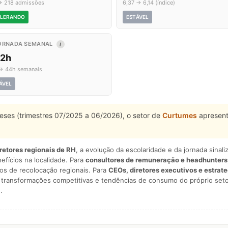
→ 218 admissões
6,37 → 6,14 (índice)
LERANDO
ESTÁVEL
ORNADA SEMANAL
I
,2h
→ 44h semanais
ÁVEL
eses (trimestres 07/2025 a 06/2026), o setor de
Curtumes
apresent
iretores regionais de RH
, a evolução da escolaridade e da jornada sina
nefícios na localidade. Para
consultores de remuneração e headhunters
os de recolocação regionais. Para
CEOs, diretores executivos e estrat
am transformações competitivas e tendências de consumo do próprio seto
.