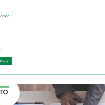
 acesso →
ar
 Corte