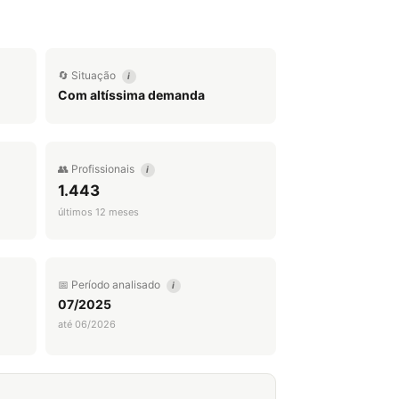
🔄 Situação
i
Com altíssima demanda
👥 Profissionais
i
1.443
últimos 12 meses
📅 Período analisado
i
07/2025
até 06/2026