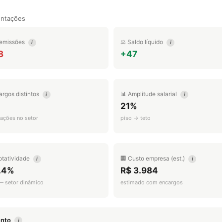
entações
emissões
⚖️ Saldo líquido
i
i
8
+47
argos distintos
📊 Amplitude salarial
i
i
21%
ações no setor
piso → teto
otatividade
🏢 Custo empresa (est.)
i
i
.4%
R$ 3.984
 — setor dinâmico
estimado com encargos
mento
i