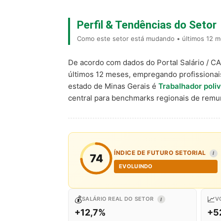
Perfil & Tendências do Setor
Como este setor está mudando • últimos 12 m
De acordo com dados do Portal Salário / C
últimos 12 meses, empregando profissiona
estado de Minas Gerais é
Trabalhador poli
central para benchmarks regionais de rem
ÍNDICE DE FUTURO SETORIAL
I
74
EVOLUINDO
💰
📈
SALÁRIO REAL DO SETOR
V
I
+12,7%
+5