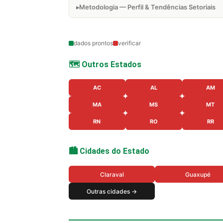
Metodologia — Perfil & Tendências Setoriais
dados prontos
verificar
🗺️ Outros Estados
AC
AL
AM
MA
MS
MT
RN
RO
RR
🏙️ Cidades do Estado
Claraval
Guaxupé
Outras cidades →