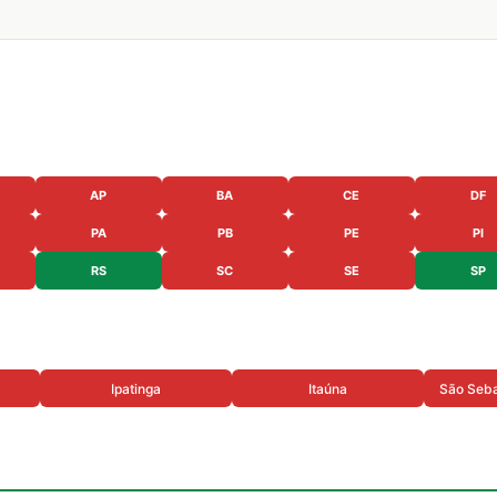
AP
BA
CE
DF
PA
PB
PE
PI
RS
SC
SE
SP
Ipatinga
Itaúna
São Seba