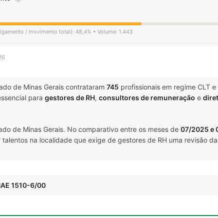
sligamento / movimento total): 48,4% • Volume: 1.443
26
ado de Minas Gerais contrataram
745
profissionais em regime CLT e
ssencial para
gestores de RH
,
consultores de remuneração
e
dire
ado de Minas Gerais. No comparativo entre os meses de
07/2025 e
talentos na localidade que exige de gestores de RH uma revisão da 
NAE 1510-6/00