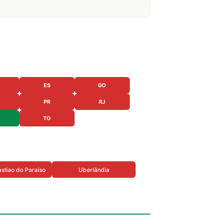
ES
GO
PR
RJ
TO
stiao do Paraiso
Uberlândia