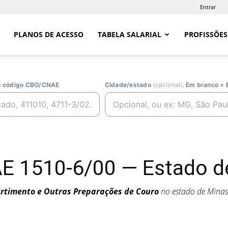
Entrar
PLANOS DE ACESSO
TABELA SALARIAL
PROFISSÕES
ou código CBO/CNAE
Cidade/estado
(opcional)
. Em branco = 
 1510-6/00 — Estado de
rtimento e Outras Preparações de Couro
no estado de Mina