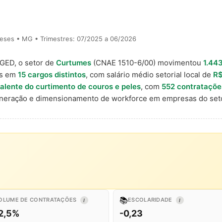
eses • MG • Trimestres: 07/2025 a 06/2026
AGED, o setor de
Curtumes
(CNAE 1510-6/00) movimentou
1.44
is em
15 cargos distintos
, com salário médio setorial local de
R$
valente do curtimento de couros e peles
, com
552 contrataçõe
uneração e dimensionamento de workforce em empresas do seto
📚
OLUME DE CONTRATAÇÕES
ESCOLARIDADE
I
I
2,5%
-0,23