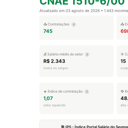
CNAE 1510-6/00
Atualizado em
03 agosto de 2026
• 1.443 movim
📥 Contratações
📤 D
i
745
69
💰 Salário médio do setor
🎯 C
i
R$ 2.343
15
todos os cargos
ocup
🔥 Índice de contratação
🔁 R
i
1,07
48
setor aquecido
alta
🎯 IPS - Índice Portal Salário do Seg