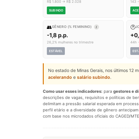
R$ 1.800 → R$ 2.028
143 
SUBINDO
ACE
👥
🕐
GÊNERO (% FEMININO)
J
I
-1,8 p.p.
+0
26,2% mulheres no trimestre
44h 
ESTÁVEL
EST
No estado de Minas Gerais, nos últimos 12 m
acelerando
e
salário subindo
.
Como usar esses indicadores:
para
gestores e d
descrições de vagas, requisitos e políticas de be
delimitam a pressão salarial esperada em process
perfil etário e a diversidade de gênero antecip
com base nos microdados oficiais do CAGED/MTE