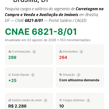
Pesquisa cargos e salários do segmento de
Corretagem na
Compra e Venda e Avaliação de Imóveis
em Brasília,
DF — CNAE
6821-8/01
— Portal Salário / CAGED.
CNAE 6821-8/01
Atualizado em
03 agosto de 2026
• 553 movimentações
📥 Contratações
📤 Demissões
i
i
289
264
⚖️ Saldo líquido
🔄 Situação
i
i
Com altíssima demanda
+25
💰 Salário médio do setor
🎯 Cargos distintos
i
i
R$ 2.286
10