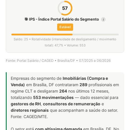
57
🎯 IPS - Índice Portal Salário do Segmento
i
Estável
Saldo: 25 • Rotatividade (intensidade de desligamento / movimento
total): 47,7% • Volume: 553
Fonte: Portal Salário / CAGED • Brasília/DF • 07/2025 a 06/2026
Empresas do segmento de
Imobiliárias (Compra e
Venda)
em Brasília, DF contrataram
289
profissionais em
regime CLT e desligaram
264
nos últimos 12 meses,
totalizando
553 movimentações
— dado essencial para
gestores de RH
,
consultores de remuneração
e
diretores regionais
que acompanham a saúde do setor.
Fonte: CAGED/MTE.
O setor está
com altíssima demanda
em Brasília, DF. No