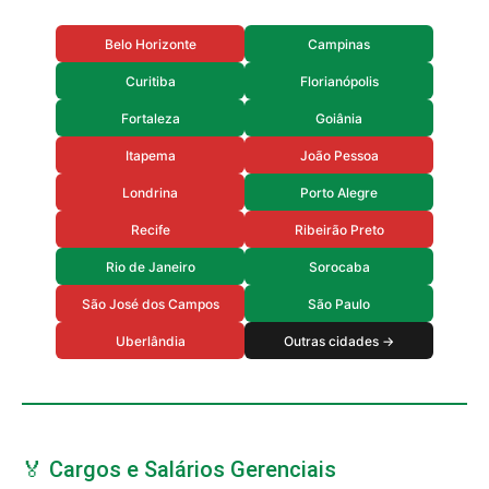
Belo Horizonte
Campinas
Curitiba
Florianópolis
Fortaleza
Goiânia
Itapema
João Pessoa
Londrina
Porto Alegre
Recife
Ribeirão Preto
Rio de Janeiro
Sorocaba
São José dos Campos
São Paulo
Uberlândia
Outras cidades →
🏅 Cargos e Salários Gerenciais