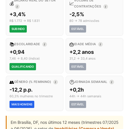
SALÁRIO REAL DO SETOR
VOLUME DE
💰
📈
CONTRATAÇÕES
I
I
+3,4%
-2,5%
R$ 1.772 → R$ 1.831
80 → 78 admissões
SUBINDO
ESTÁVEL
📚
🎂
ESCOLARIDADE
IDADE MÉDIA
I
I
+0,94
+2,2 anos
7,46 → 8,40 (índice)
31,2 → 33,4 anos
QUALIFICANDO
ESTÁVEL
👥
🕐
GÊNERO (% FEMININO)
JORNADA SEMANAL
I
I
-12,2 p.p.
+0,2h
60,3% mulheres no trimestre
44h → 44h semanais
MAIS HOMENS
ESTÁVEL
Em Brasília, DF, nos últimos 12 meses (trimestres 07/2025
a 06/2026), o setor de
Imobiliárias (Compra e Venda)