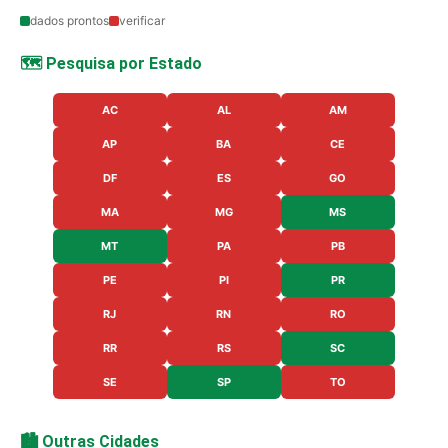
dados prontos
verificar
🗺️ Pesquisa por Estado
AC
AL
AM
AP
BA
CE
DF
ES
GO
MA
MG
MS
MT
PA
PB
PE
PI
PR
RJ
RN
RO
RR
RS
SC
SE
SP
TO
🏙️ Outras Cidades