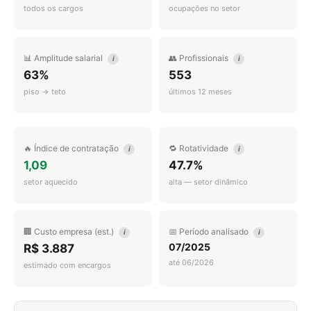
todos os cargos
ocupações no setor
📊 Amplitude salarial
👥 Profissionais
i
i
63%
553
piso → teto
últimos 12 meses
🔥 Índice de contratação
🔁 Rotatividade
i
i
1,09
47.7%
setor aquecido
alta — setor dinâmico
🏢 Custo empresa (est.)
📅 Período analisado
i
i
07/2025
R$ 3.887
até 06/2026
estimado com encargos