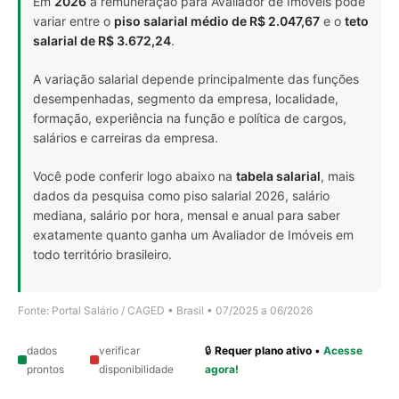
Em
2026
a remuneração para Avaliador de Imóveis pode
variar entre o
piso salarial médio de R$ 2.047,67
e o
teto
salarial de R$ 3.672,24
.
A variação salarial depende principalmente das funções
desempenhadas, segmento da empresa, localidade,
formação, experiência na função e política de cargos,
salários e carreiras da empresa.
Você pode conferir logo abaixo na
tabela salarial
, mais
dados da pesquisa como piso salarial 2026, salário
mediana, salário por hora, mensal e anual para saber
exatamente quanto ganha um Avaliador de Imóveis em
todo território brasileiro.
Fonte: Portal Salário / CAGED • Brasil • 07/2025 a 06/2026
dados
verificar
🔒
Requer plano ativo
•
Acesse
prontos
disponibilidade
agora!