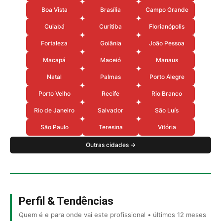
Boa Vista
Brasília
Campo Grande
Cuiabá
Curitiba
Florianópolis
Fortaleza
Goiânia
João Pessoa
Macapá
Maceió
Manaus
Natal
Palmas
Porto Alegre
Porto Velho
Recife
Rio Branco
Rio de Janeiro
Salvador
São Luís
São Paulo
Teresina
Vitória
Outras cidades →
Perfil & Tendências
Quem é e para onde vai este profissional • últimos 12 meses