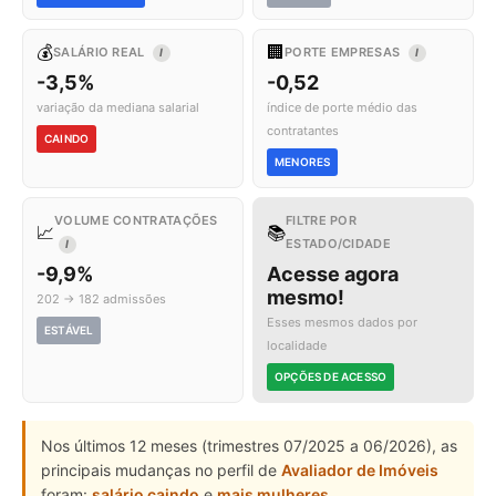
💰
🏢
SALÁRIO REAL
PORTE EMPRESAS
I
I
-3,5%
-0,52
variação da mediana salarial
índice de porte médio das
contratantes
CAINDO
MENORES
VOLUME CONTRATAÇÕES
FILTRE POR
📈
📚
ESTADO/CIDADE
I
-9,9%
Acesse agora
mesmo!
202 → 182 admissões
Esses mesmos dados por
ESTÁVEL
localidade
OPÇÕES DE ACESSO
Nos últimos 12 meses (trimestres 07/2025 a 06/2026), as
principais mudanças no perfil de
Avaliador de Imóveis
foram:
salário caindo
e
mais mulheres
.