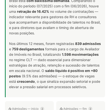
Brasil está
com baixíssima demanda
. Comparando o
início do período (07/2025) com o fim (06/2026), houve
uma
retração de 16.42%
no volume de contratações —
indicador relevante para gestores de RH e consultores
que acompanham a disponibilidade de talentos no Brasil,
e para diretores que avaliam o timing de abertura de
novas posições.
Nos últimos 12 meses, foram registradas
839 admissões
e
759 desligamentos
formais para o cargo de Avaliador
de Imóveis no Brasil, totalizando
1.598 movimentações
no regime CLT — dado essencial para dimensionar
estratégias de atração, retenção e sucessão de talentos
em escala nacional. O
saldo líquido é positivo em +80
postos
(9.5% das admissões) — o estoque de vagas
está
crescendo
, o que sinaliza expansão setorial e pode
elevar a pressão salarial em processos seletivos.
📥 Admissões — início
📤 Admissões — fim
i
i