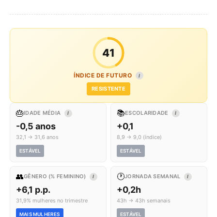
41
ÍNDICE DE FUTURO
I
RESISTENTE
🎂
📚
IDADE MÉDIA
ESCOLARIDADE
I
I
-0,5 anos
+0,1
32,1 → 31,6 anos
8,9 → 9,0 (índice)
ESTÁVEL
ESTÁVEL
👥
🕐
GÊNERO (% FEMININO)
JORNADA SEMANAL
I
I
+6,1 p.p.
+0,2h
31,9% mulheres no trimestre
43h → 43h semanais
MAIS MULHERES
ESTÁVEL