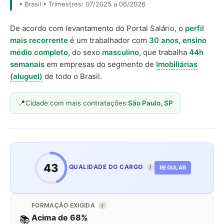
• Brasil • Trimestres: 07/2025 a 06/2026
De acordo com levantamento do Portal Salário, o
perfil
mais recorrente
é um trabalhador com
30 anos
,
ensino
médio completo
, do sexo
masculino
, que trabalha
44h
semanais
em empresas do segmento de
Imobiliárias
(aluguel)
de todo o Brasil.
Cidade com mais contratações:
São Paulo, SP
43
QUALIDADE DO CARGO
REGULAR
I
FORMAÇÃO EXIGIDA
I
Acima de 68%
📚