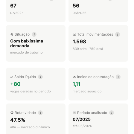
67
56
07/2025
06/2026
🔄 Situação
📊 Total movimentações
i
i
Com baixíssima
1.598
demanda
839 adm · 759 desl
mercado de trabalho
⚖️ Saldo líquido
🔥 Índice de contratação
i
i
+80
1,11
vagas geradas no período
mercado aquecido
🔁 Rotatividade
📅 Período analisado
i
i
07/2025
47.5%
até 06/2026
alta — mercado dinâmico