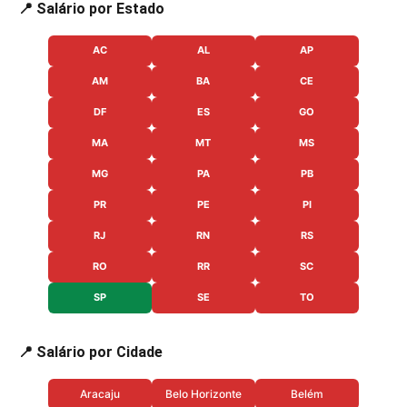
📍 Salário por Estado
AC
AL
AP
AM
BA
CE
DF
ES
GO
MA
MT
MS
MG
PA
PB
PR
PE
PI
RJ
RN
RS
RO
RR
SC
SP
SE
TO
📍 Salário por Cidade
Aracaju
Belo Horizonte
Belém