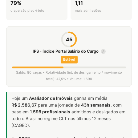
79%
1,11
dispersão piso→teto
mais admissões
45
IPS - Índice Portal Salário do Cargo
i
Estável
Saldo: 80 vagas • Rotatividade (int. de desligamento / movimento
total): 47,5% • Volume: 1.598
Hoje um
Avaliador de Imóveis
ganha em média
R$ 2.586,67
para uma jornada de
43h semanais
, com
base em
1.598 profissionais
admitidos e desligados em
todo o Brasil no regime CLT nos últimos 12 meses
(CAGED).