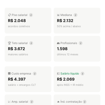
📋 Piso salarial
📊 Mediana
i
i
R$ 2.048
R$ 2.132
acordos coletivos
50% acima / abaixo
🏆 Teto salarial
👥 Profissionais
i
i
R$ 3.672
1.598
maiores salários
últimos 12 meses
🏢 Custo empresa
💵
Salário líquido
i
i
R$ 4.397
R$ 2.069
salário + encargos CLT
após INSS + IR médio
📈 Amp. salarial
🔥 Índ. contratação
i
i