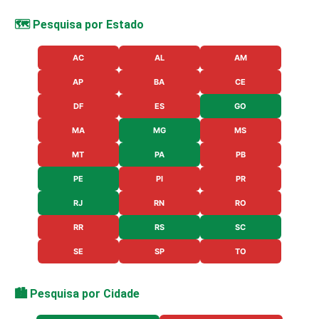
🗺️ Pesquisa por Estado
AC
AL
AM
AP
BA
CE
DF
ES
GO
MA
MG
MS
MT
PA
PB
PE
PI
PR
RJ
RN
RO
RR
RS
SC
SE
SP
TO
🏙️ Pesquisa por Cidade