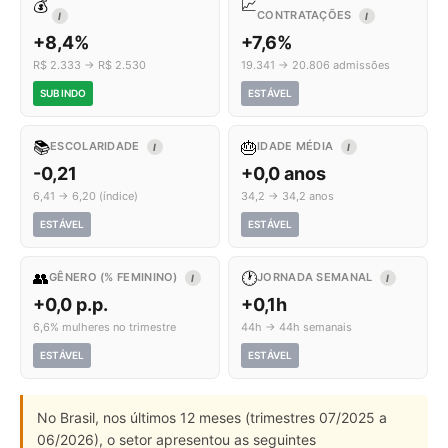
💰
📈
CONTRATAÇÕES
I
I
+8,4%
+7,6%
R$ 2.333 → R$ 2.530
19.341 → 20.806 admissões
SUBINDO
ESTÁVEL
📚
🎂
ESCOLARIDADE
IDADE MÉDIA
I
I
-0,21
+0,0 anos
6,41 → 6,20 (índice)
34,2 → 34,2 anos
ESTÁVEL
ESTÁVEL
👥
🕐
GÊNERO (% FEMININO)
JORNADA SEMANAL
I
I
+0,0 p.p.
+0,1h
6,6% mulheres no trimestre
44h → 44h semanais
ESTÁVEL
ESTÁVEL
No Brasil, nos últimos 12 meses (trimestres 07/2025 a
06/2026), o setor apresentou as seguintes