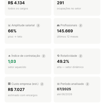
R$ 4.134
291
todos os cargos
ocupações no setor
📊 Amplitude salarial
👥 Profissionais
i
i
66%
145.669
piso → teto
últimos 12 meses
🔥 Índice de contratação
🔁 Rotatividade
i
i
1,03
49.2%
setor aquecido
alta — setor dinâmico
🏢 Custo empresa (est.)
📅 Período analisado
i
i
07/2025
R$ 7.027
até 06/2026
estimado com encargos