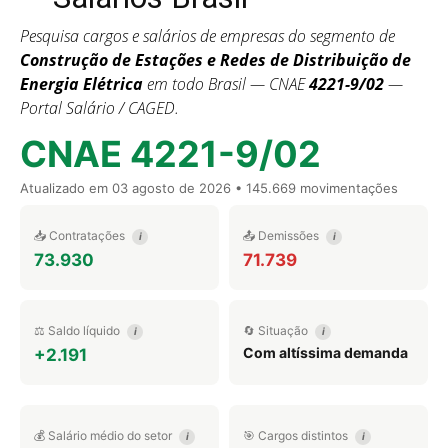
Pesquisa cargos e salários de empresas do segmento de
Construção de Estações e Redes de Distribuição de
Energia Elétrica
em todo Brasil — CNAE
4221-9/02
—
Portal Salário / CAGED.
CNAE 4221-9/02
Atualizado em
03 agosto de 2026
• 145.669 movimentações
📥 Contratações
📤 Demissões
i
i
73.930
71.739
⚖️ Saldo líquido
🔄 Situação
i
i
Com altíssima demanda
+2.191
💰 Salário médio do setor
🎯 Cargos distintos
i
i