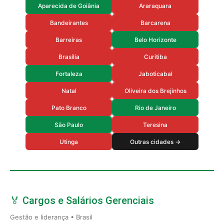
Aparecida de Goiânia
Araraquara
Bandeirantes
Barcarena
Barreiras
Belo Horizonte
Brasília
Curitiba
Fortaleza
Jaboticabal
Natal
Oliveira dos Brejinhos
Pato Branco
Rio de Janeiro
São Paulo
Teresina
Utinga
Outras cidades →
🏅 Cargos e Salários Gerenciais
Gestão e liderança • Brasil