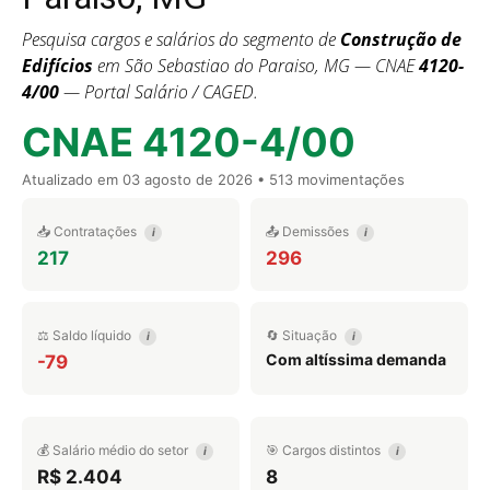
Pesquisa cargos e salários do segmento de
Construção de
Edifícios
em São Sebastiao do Paraiso, MG — CNAE
4120-
4/00
— Portal Salário / CAGED.
CNAE 4120-4/00
Atualizado em
03 agosto de 2026
• 513 movimentações
📥 Contratações
📤 Demissões
i
i
217
296
⚖️ Saldo líquido
🔄 Situação
i
i
Com altíssima demanda
-79
💰 Salário médio do setor
🎯 Cargos distintos
i
i
R$ 2.404
8