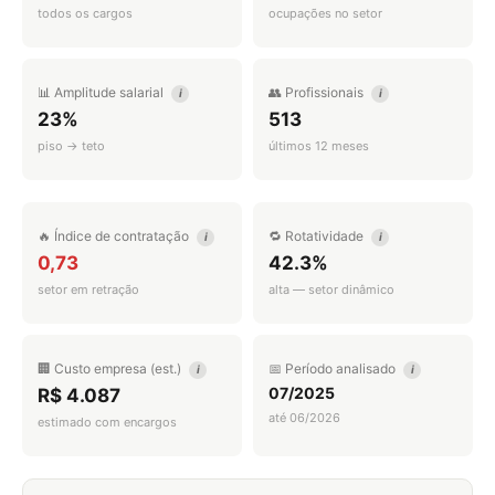
todos os cargos
ocupações no setor
📊 Amplitude salarial
👥 Profissionais
i
i
23%
513
piso → teto
últimos 12 meses
🔥 Índice de contratação
🔁 Rotatividade
i
i
0,73
42.3%
setor em retração
alta — setor dinâmico
🏢 Custo empresa (est.)
📅 Período analisado
i
i
07/2025
R$ 4.087
até 06/2026
estimado com encargos