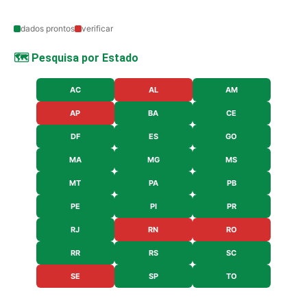
dados prontos
verificar
🗺️ Pesquisa por Estado
AC
AL
AM
AP
BA
CE
DF
ES
GO
MA
MG
MS
MT
PA
PB
PE
PI
PR
RJ
RN
RO
RR
RS
SC
SE
SP
TO