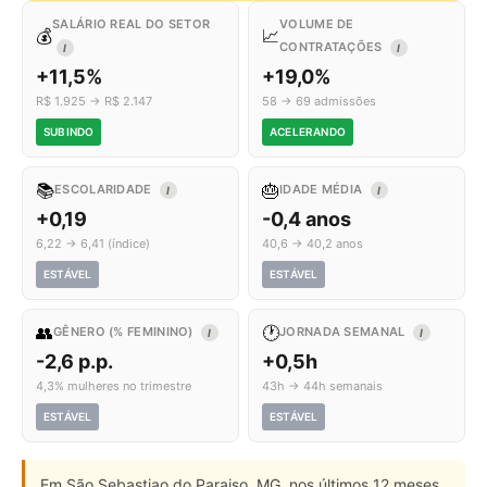
SALÁRIO REAL DO SETOR
VOLUME DE
💰
📈
CONTRATAÇÕES
I
I
+11,5%
+19,0%
R$ 1.925 → R$ 2.147
58 → 69 admissões
SUBINDO
ACELERANDO
📚
🎂
ESCOLARIDADE
IDADE MÉDIA
I
I
+0,19
-0,4 anos
6,22 → 6,41 (índice)
40,6 → 40,2 anos
ESTÁVEL
ESTÁVEL
👥
🕐
GÊNERO (% FEMININO)
JORNADA SEMANAL
I
I
-2,6 p.p.
+0,5h
4,3% mulheres no trimestre
43h → 44h semanais
ESTÁVEL
ESTÁVEL
Em São Sebastiao do Paraiso, MG, nos últimos 12 meses