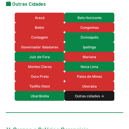
🏙️ Outras Cidades
Araxá
Belo Horizonte
Betim
Congonhas
Contagem
Divinópolis
Governador Valadares
Ipatinga
Juiz de Fora
Mariana
Montes Claros
Nova Lima
Ouro Preto
Patos de Minas
Teófilo Otoni
Uberaba
Uberlândia
Outras cidades →