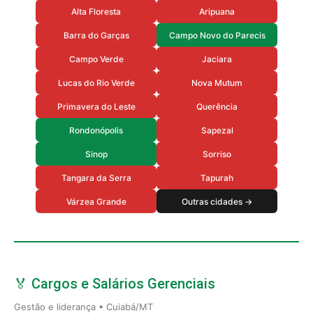
Alta Floresta
Aripuana
Barra do Garças
Campo Novo do Parecis
Campo Verde
Jaciara
Lucas do Rio Verde
Nova Mutum
Primavera do Leste
Querência
Rondonópolis
Sapezal
Sinop
Sorriso
Tangara da Serra
Tapurah
Várzea Grande
Outras cidades →
🏅 Cargos e Salários Gerenciais
Gestão e liderança • Cuiabá/MT