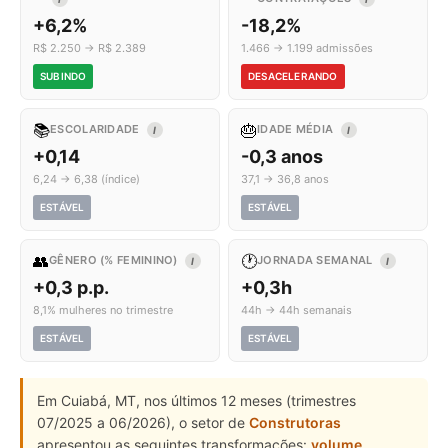
+6,2%
-18,2%
R$ 2.250 → R$ 2.389
1.466 → 1.199 admissões
SUBINDO
DESACELERANDO
📚
🎂
ESCOLARIDADE
IDADE MÉDIA
I
I
+0,14
-0,3 anos
6,24 → 6,38 (índice)
37,1 → 36,8 anos
ESTÁVEL
ESTÁVEL
👥
🕐
GÊNERO (% FEMININO)
JORNADA SEMANAL
I
I
+0,3 p.p.
+0,3h
8,1% mulheres no trimestre
44h → 44h semanais
ESTÁVEL
ESTÁVEL
Em Cuiabá, MT, nos últimos 12 meses (trimestres
07/2025 a 06/2026), o setor de
Construtoras
apresentou as seguintes transformações:
volume