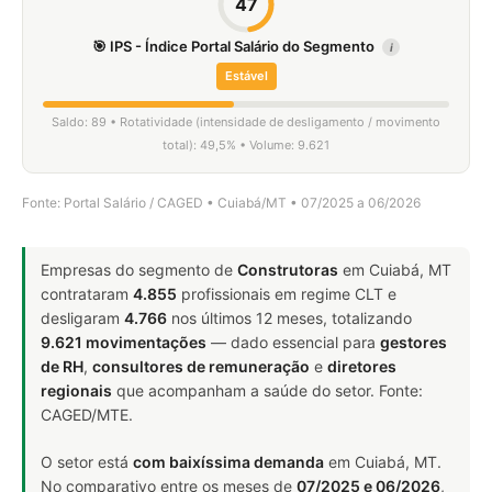
47
🎯 IPS - Índice Portal Salário do Segmento
i
Estável
Saldo: 89 • Rotatividade (intensidade de desligamento / movimento
total): 49,5% • Volume: 9.621
Fonte: Portal Salário / CAGED • Cuiabá/MT • 07/2025 a 06/2026
Empresas do segmento de
Construtoras
em Cuiabá, MT
contrataram
4.855
profissionais em regime CLT e
desligaram
4.766
nos últimos 12 meses, totalizando
9.621 movimentações
— dado essencial para
gestores
de RH
,
consultores de remuneração
e
diretores
regionais
que acompanham a saúde do setor. Fonte:
CAGED/MTE.
O setor está
com baixíssima demanda
em Cuiabá, MT.
No comparativo entre os meses de
07/2025 e 06/2026
,