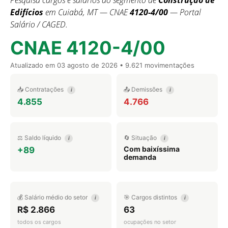
Pesquisa cargos e salários do segmento de
Construção de
Edifícios
em Cuiabá, MT — CNAE
4120-4/00
— Portal
Salário / CAGED.
CNAE 4120-4/00
Atualizado em
03 agosto de 2026
• 9.621 movimentações
📥 Contratações
📤 Demissões
i
i
4.855
4.766
⚖️ Saldo líquido
🔄 Situação
i
i
Com baixíssima
+89
demanda
💰 Salário médio do setor
🎯 Cargos distintos
i
i
R$ 2.866
63
todos os cargos
ocupações no setor