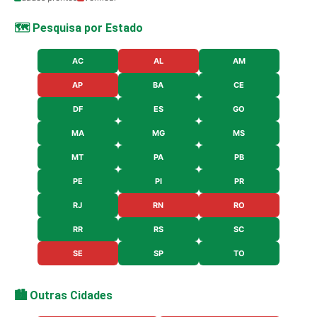
🗺️ Pesquisa por Estado
AC
AL
AM
AP
BA
CE
DF
ES
GO
MA
MG
MS
MT
PA
PB
PE
PI
PR
RJ
RN
RO
RR
RS
SC
SE
SP
TO
🏙️ Outras Cidades