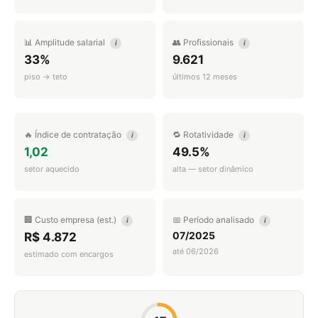
📊 Amplitude salarial
👥 Profissionais
i
i
33%
9.621
piso → teto
últimos 12 meses
🔥 Índice de contratação
🔁 Rotatividade
i
i
1,02
49.5%
setor aquecido
alta — setor dinâmico
🏢 Custo empresa (est.)
📅 Período analisado
i
i
07/2025
R$ 4.872
até 06/2026
estimado com encargos