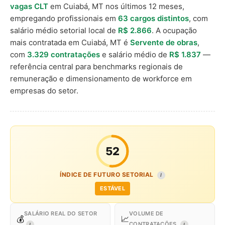
vagas CLT
em Cuiabá, MT nos últimos 12 meses,
empregando profissionais em
63 cargos distintos
, com
salário médio setorial local de
R$ 2.866
. A ocupação
mais contratada em Cuiabá, MT é
Servente de obras
,
com
3.329 contratações
e salário médio de
R$ 1.837
—
referência central para benchmarks regionais de
remuneração e dimensionamento de workforce em
empresas do setor.
52
ÍNDICE DE FUTURO SETORIAL
I
ESTÁVEL
SALÁRIO REAL DO SETOR
VOLUME DE
💰
📈
CONTRATAÇÕES
I
I