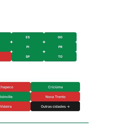
ES
GO
PI
PR
SP
TO
Chapeco
Criciúma
Joinville
Nova Trento
Videira
Outras cidades →