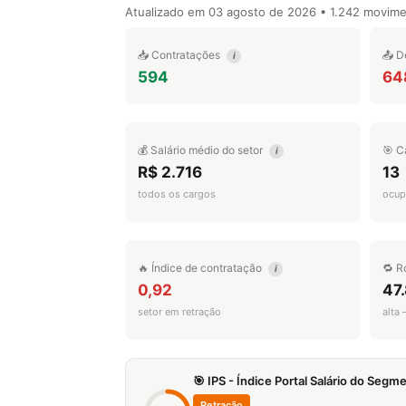
Atualizado em
03 agosto de 2026
• 1.242 movim
📥 Contratações
📤 D
i
594
64
💰 Salário médio do setor
🎯 C
i
R$ 2.716
13
todos os cargos
ocup
🔥 Índice de contratação
🔁 R
i
0,92
47
setor em retração
alta
🎯 IPS - Índice Portal Salário do Seg
Retração