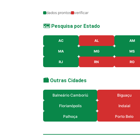
dados prontos
verificar
🗺️ Pesquisa por Estado
AC
AL
AM
MA
MG
MS
RJ
RN
RO
🏙️ Outras Cidades
Balneário Camboriú
Biguaçu
Florianópolis
Indaial
Palhoça
Porto Belo