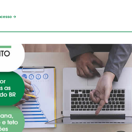
 acesso →