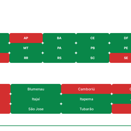
AP
BA
CE
DF
MT
PA
PB
PE
RR
RS
SC
SE
Blumenau
Camboriú
Itajaí
Itapema
São Jose
Tubarão