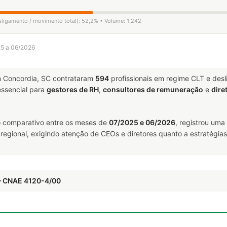
esligamento / movimento total): 52,2% • Volume: 1.242
25 a 06/2026
 Concordia, SC contrataram
594
profissionais em regime CLT e des
ssencial para
gestores de RH
,
consultores de remuneração
e
dire
 comparativo entre os meses de
07/2025 e 06/2026
, registrou uma
 regional, exigindo atenção de CEOs e diretores quanto a estratégias
— CNAE 4120-4/00