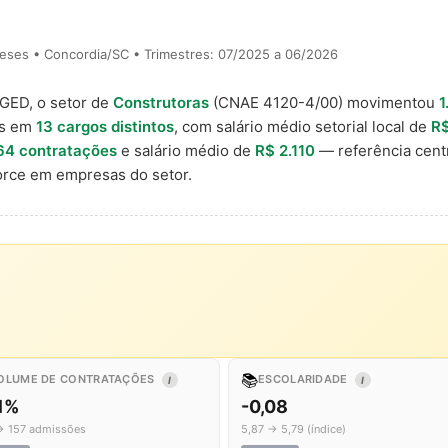
eses • Concordia/SC • Trimestres: 07/2025 a 06/2026
AGED, o setor de
Construtoras
(CNAE 4120-4/00) movimentou
1
is em
13 cargos distintos
, com salário médio setorial local de
R$
64 contratações
e salário médio de
R$ 2.110
— referência cent
rce em empresas do setor.
📚
OLUME DE CONTRATAÇÕES
ESCOLARIDADE
I
I
,1%
-0,08
→ 157 admissões
5,87 → 5,79 (índice)