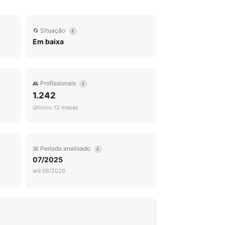
🔄 Situação
i
Em baixa
👥 Profissionais
i
1.242
últimos 12 meses
📅 Período analisado
i
07/2025
até 06/2026