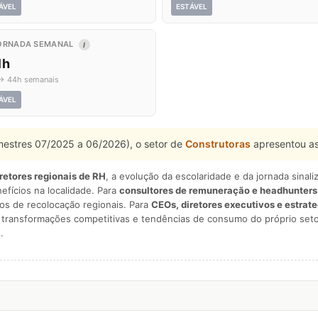
ÁVEL
ESTÁVEL
ORNADA SEMANAL
I
1h
→ 44h semanais
ÁVEL
imestres 07/2025 a 06/2026), o setor de
Construtoras
apresentou as
iretores regionais de RH
, a evolução da escolaridade e da jornada sina
nefícios na localidade. Para
consultores de remuneração e headhunters
os de recolocação regionais. Para
CEOs, diretores executivos e estrat
am transformações competitivas e tendências de consumo do próprio seto
.