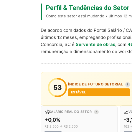
Perfil & Tendências do Setor
Como este setor está mudando • últimos 12 m
De acordo com dados do Portal Salário / C
últimos 12 meses, empregando profissiona
Concordia, SC é
Servente de obras
, com
4
remuneração e dimensionamento de workfo
ÍNDICE DE FUTURO SETORIAL
I
53
ESTÁVEL
💰
📈
SALÁRIO REAL DO SETOR
V
I
+0,0%
-3
R$ 2.500 → R$ 2.500
162 