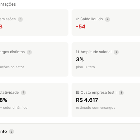
entações
emissões
⚖️ Saldo líquido
i
i
8
-54
argos distintos
📊 Amplitude salarial
i
i
3%
ações no setor
piso → teto
otatividade
🏢 Custo empresa (est.)
i
i
.8%
R$ 4.617
 — setor dinâmico
estimado com encargos
mento
i