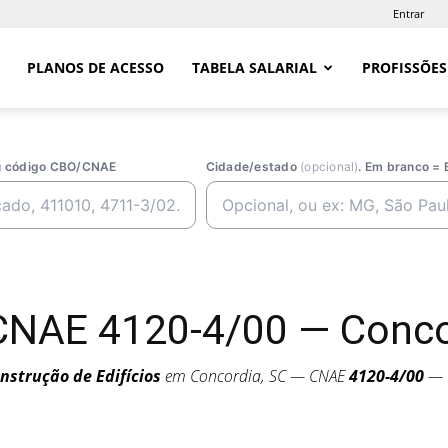
Entrar
PLANOS DE ACESSO
TABELA SALARIAL
PROFISSÕES
ou código CBO/CNAE
Cidade/estado
(opcional)
. Em branco = 
CNAE 4120-4/00 — Conco
nstrução de Edifícios
em Concordia, SC — CNAE
4120-4/00
— P