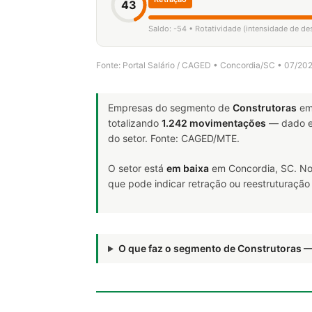
43
Saldo: -54 • Rotatividade (intensidade de d
Fonte: Portal Salário / CAGED • Concordia/SC • 07/20
Empresas do segmento de
Construtoras
em
totalizando
1.242 movimentações
— dado e
do setor. Fonte: CAGED/MTE.
O setor está
em baixa
em Concordia, SC. No
que pode indicar retração ou reestruturação
O que faz o segmento de Construtoras 