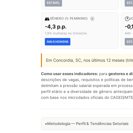
ESTÁVEL
EST
👥
🕐
GÊNERO (% FEMININO)
J
I
-4,3 p.p.
-0,
1,9% mulheres no trimestre
44h 
MAIS HOMENS
EST
Em Concordia, SC, nos últimos 12 meses (tr
Como usar esses indicadores:
para
gestores e d
descrições de vagas, requisitos e políticas de be
delimitam a pressão salarial esperada em process
perfil etário e a diversidade de gênero antecip
com base nos microdados oficiais do CAGED/MTE
Metodologia — Perfil & Tendências Setoriais