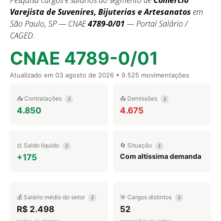
Pesquisa cargos e salários do segmento de
Comércio
Varejista de Suvenires, Bijuterias e Artesanatos
em
São Paulo, SP — CNAE
4789-0/01
— Portal Salário /
CAGED.
CNAE 4789-0/01
Atualizado em
03 agosto de 2026
• 9.525 movimentações
📥 Contratações
📤 Demissões
i
i
4.850
4.675
⚖️ Saldo líquido
🔄 Situação
i
i
Com altíssima demanda
+175
💰 Salário médio do setor
🎯 Cargos distintos
i
i
R$ 2.498
52