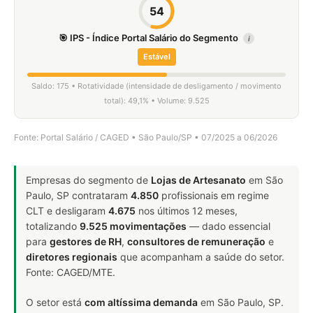
54
🎯 IPS - Índice Portal Salário do Segmento
i
Estável
Saldo: 175 • Rotatividade (intensidade de desligamento / movimento
total): 49,1% • Volume: 9.525
Fonte: Portal Salário / CAGED • São Paulo/SP • 07/2025 a 06/2026
Empresas do segmento de
Lojas de Artesanato
em São
Paulo, SP contrataram
4.850
profissionais em regime
CLT e desligaram
4.675
nos últimos 12 meses,
totalizando
9.525 movimentações
— dado essencial
para
gestores de RH
,
consultores de remuneração
e
diretores regionais
que acompanham a saúde do setor.
Fonte: CAGED/MTE.
O setor está
com altíssima demanda
em São Paulo, SP.