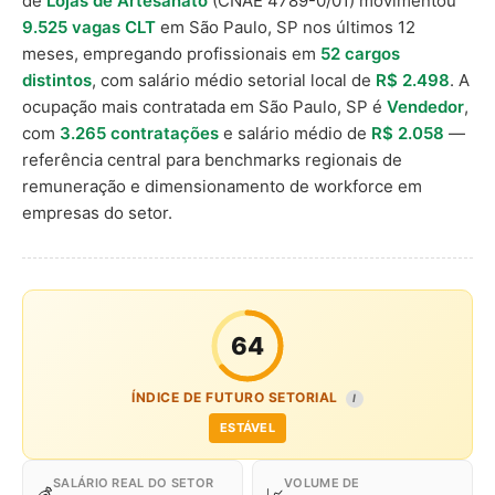
de
Lojas de Artesanato
(CNAE 4789-0/01) movimentou
9.525 vagas CLT
em São Paulo, SP nos últimos 12
meses, empregando profissionais em
52 cargos
distintos
, com salário médio setorial local de
R$ 2.498
. A
ocupação mais contratada em São Paulo, SP é
Vendedor
,
com
3.265 contratações
e salário médio de
R$ 2.058
—
referência central para benchmarks regionais de
remuneração e dimensionamento de workforce em
empresas do setor.
64
ÍNDICE DE FUTURO SETORIAL
I
ESTÁVEL
SALÁRIO REAL DO SETOR
VOLUME DE