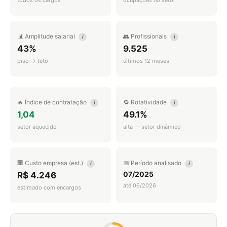
todos os cargos
ocupações no setor
📊 Amplitude salarial
👥 Profissionais
i
i
43%
9.525
piso → teto
últimos 12 meses
🔥 Índice de contratação
🔁 Rotatividade
i
i
1,04
49.1%
setor aquecido
alta — setor dinâmico
🏢 Custo empresa (est.)
📅 Período analisado
i
i
07/2025
R$ 4.246
até 06/2026
estimado com encargos