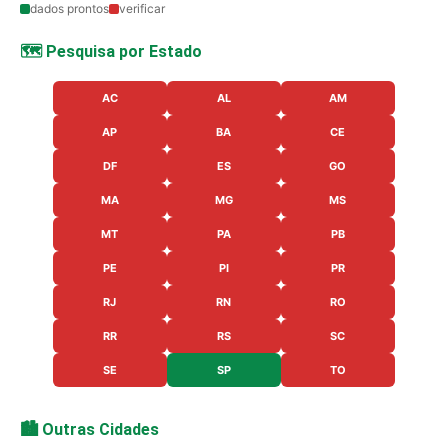
dados prontos
verificar
🗺️ Pesquisa por Estado
AC
AL
AM
AP
BA
CE
DF
ES
GO
MA
MG
MS
MT
PA
PB
PE
PI
PR
RJ
RN
RO
RR
RS
SC
SE
SP
TO
🏙️ Outras Cidades