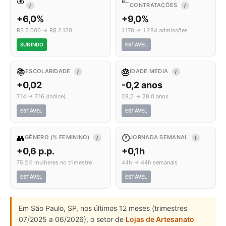
💰
📈
CONTRATAÇÕES
I
I
+6,0%
+9,0%
R$ 2.000 → R$ 2.120
1.178 → 1.284 admissões
SUBINDO
ESTÁVEL
📚
🎂
ESCOLARIDADE
IDADE MÉDIA
I
I
+0,02
-0,2 anos
7,14 → 7,16 (índice)
28,2 → 28,0 anos
ESTÁVEL
ESTÁVEL
👥
🕐
GÊNERO (% FEMININO)
JORNADA SEMANAL
I
I
+0,6 p.p.
+0,1h
75,2% mulheres no trimestre
44h → 44h semanais
ESTÁVEL
ESTÁVEL
Em São Paulo, SP, nos últimos 12 meses (trimestres
07/2025 a 06/2026), o setor de
Lojas de Artesanato