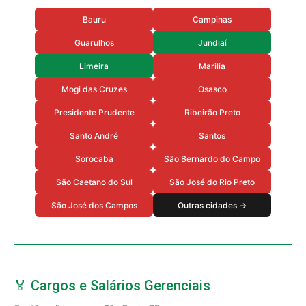
Bauru
Campinas
Guarulhos
Jundiaí
Limeira
Marilia
Mogi das Cruzes
Osasco
Presidente Prudente
Ribeirão Preto
Santo André
Santos
Sorocaba
São Bernardo do Campo
São Caetano do Sul
São José do Rio Preto
São José dos Campos
Outras cidades →
🏅 Cargos e Salários Gerenciais