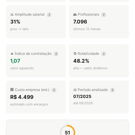
📊 Amplitude salarial
👥 Profissionais
i
i
31%
7.096
piso → teto
últimos 12 meses
🔥 Índice de contratação
🔁 Rotatividade
i
i
1,07
48.2%
setor aquecido
alta — setor dinâmico
🏢 Custo empresa (est.)
📅 Período analisado
i
i
07/2025
R$ 4.499
até 06/2026
estimado com encargos
51