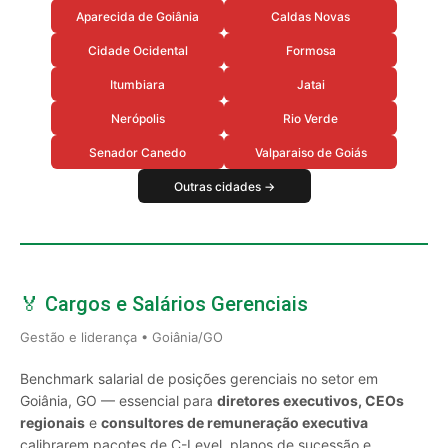
Aparecida de Goiânia
Caldas Novas
Cidade Ocidental
Formosa
Itumbiara
Jatai
Nerópolis
Rio Verde
Senador Canedo
Valparaiso de Goiás
Outras cidades →
🏅 Cargos e Salários Gerenciais
Gestão e liderança • Goiânia/GO
Benchmark salarial de posições gerenciais no setor em
Goiânia, GO — essencial para
diretores executivos, CEOs
regionais
e
consultores de remuneração executiva
calibrarem pacotes de C-Level, planos de sucessão e