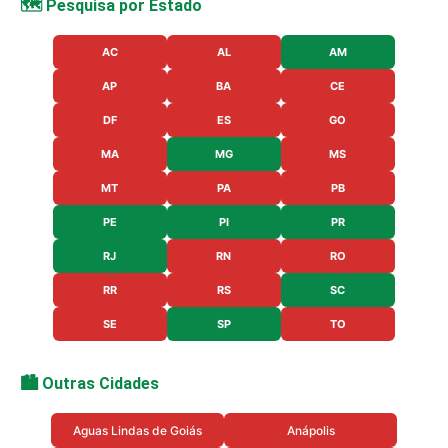
🗺️ Pesquisa por Estado
AC
AL
AM
AP
BA
CE
DF
ES
GO
MA
MG
MS
MT
PA
PB
PE
PI
PR
RJ
RN
RO
RR
RS
SC
SE
SP
TO
🏙️ Outras Cidades
Aguas Lindas de Goiás
Anápolis