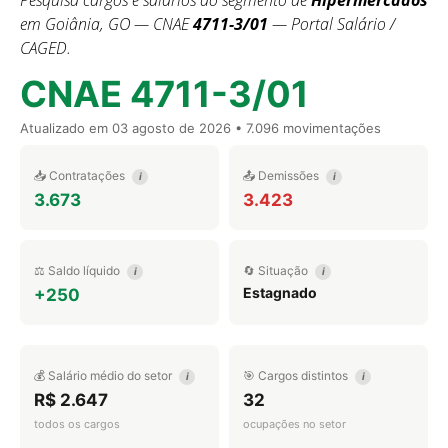
Pesquisa cargos e salários do segmento de
Hipermercados
em Goiânia, GO — CNAE
4711-3/01
— Portal Salário /
CAGED.
CNAE 4711-3/01
Atualizado em
03 agosto de 2026
• 7.096 movimentações
📥 Contratações
📤 Demissões
i
i
3.673
3.423
⚖️ Saldo líquido
🔄 Situação
i
i
Estagnado
+250
💰 Salário médio do setor
🎯 Cargos distintos
i
i
R$ 2.647
32
todos os cargos
ocupações no setor