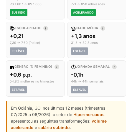
R$ 1.607 → R$ 1.666
771 → 858 admissões
SUBINDO
ACELERANDO
📚
🎂
ESCOLARIDADE
IDADE MÉDIA
I
I
+0,21
+1,3 anos
7,39 → 7,60 (índice)
31,5 → 32,8 anos
ESTÁVEL
ESTÁVEL
👥
🕐
GÊNERO (% FEMININO)
JORNADA SEMANAL
I
I
+0,6 p.p.
-0,1h
54,8% mulheres no trimestre
44h → 44h semanais
ESTÁVEL
ESTÁVEL
Em Goiânia, GO, nos últimos 12 meses (trimestres
07/2025 a 06/2026), o setor de
Hipermercados
apresentou as seguintes transformações:
volume
acelerando
e
salário subindo
.