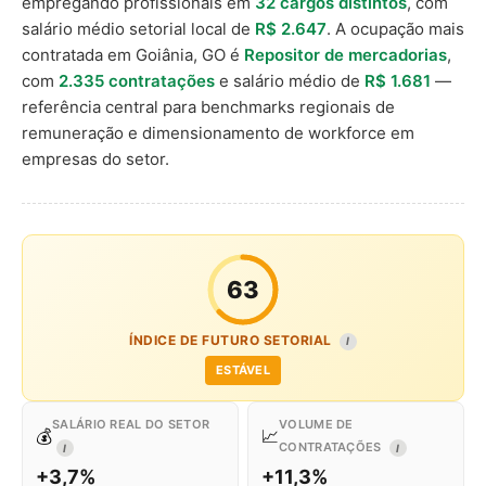
empregando profissionais em
32 cargos distintos
, com
salário médio setorial local de
R$ 2.647
. A ocupação mais
contratada em Goiânia, GO é
Repositor de mercadorias
,
com
2.335 contratações
e salário médio de
R$ 1.681
—
referência central para benchmarks regionais de
remuneração e dimensionamento de workforce em
empresas do setor.
63
ÍNDICE DE FUTURO SETORIAL
I
ESTÁVEL
SALÁRIO REAL DO SETOR
VOLUME DE
💰
📈
CONTRATAÇÕES
I
I
+3,7%
+11,3%