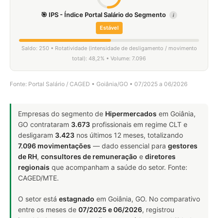
🎯 IPS - Índice Portal Salário do Segmento
i
Estável
Saldo: 250 • Rotatividade (intensidade de desligamento / movimento
total): 48,2% • Volume: 7.096
Fonte: Portal Salário / CAGED • Goiânia/GO • 07/2025 a 06/2026
Empresas do segmento de
Hipermercados
em Goiânia,
GO contrataram
3.673
profissionais em regime CLT e
desligaram
3.423
nos últimos 12 meses, totalizando
7.096 movimentações
— dado essencial para
gestores
de RH
,
consultores de remuneração
e
diretores
regionais
que acompanham a saúde do setor. Fonte:
CAGED/MTE.
O setor está
estagnado
em Goiânia, GO. No comparativo
entre os meses de
07/2025 e 06/2026
, registrou