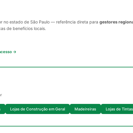
or no estado de São Paulo — referência direta para
gestores regiona
cas de benefícios locais.
 acesso →
ar
s
Lojas de Construção em Geral
Madeireiras
Lojas de Tintas