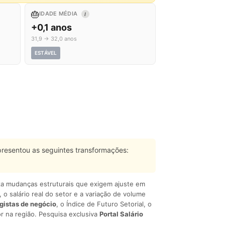
🎂
IDADE MÉDIA
I
+0,1 anos
31,9 → 32,0 anos
ESTÁVEL
resentou as seguintes transformações:
liza mudanças estruturais que exigem ajuste em
, o salário real do setor e a variação de volume
egistas de negócio
, o Índice de Futuro Setorial, o
r na região. Pesquisa exclusiva
Portal Salário