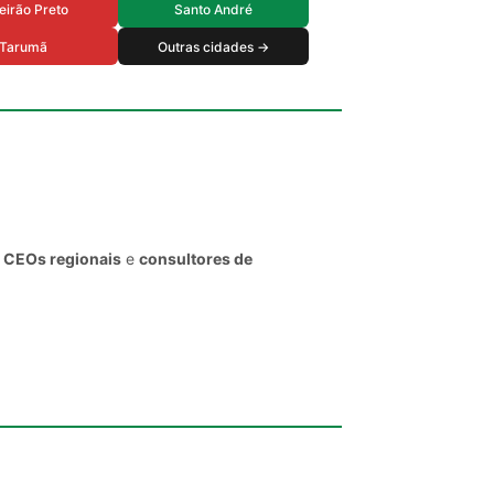
eirão Preto
Santo André
Tarumã
Outras cidades →
, CEOs regionais
e
consultores de