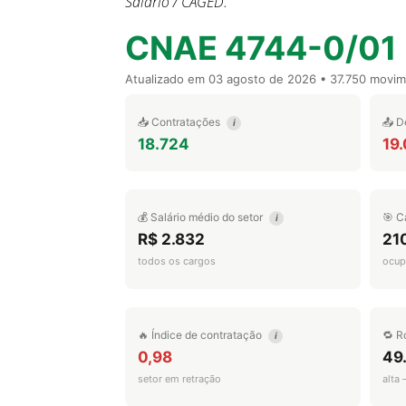
Salário / CAGED.
CNAE 4744-0/01
Atualizado em
03 agosto de 2026
• 37.750 movi
📥 Contratações
📤 D
i
18.724
19
💰 Salário médio do setor
🎯 C
i
R$ 2.832
21
todos os cargos
ocup
🔥 Índice de contratação
🔁 R
i
0,98
49
setor em retração
alta