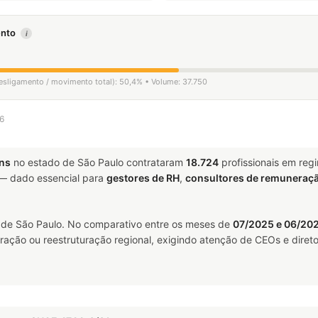
mento
i
desligamento / movimento total): 50,4% • Volume: 37.750
26
ens
no estado de São Paulo contrataram
18.724
profissionais em reg
 dado essencial para
gestores de RH
,
consultores de remuneraç
de São Paulo. No comparativo entre os meses de
07/2025 e 06/20
ração ou reestruturação regional, exigindo atenção de CEOs e direto