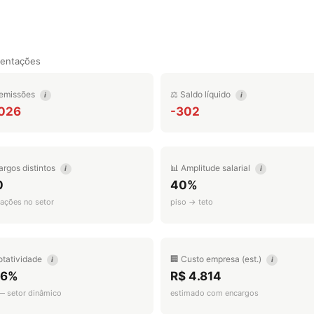
mentações
emissões
⚖️ Saldo líquido
i
i
.026
-302
argos distintos
📊 Amplitude salarial
i
i
0
40%
ações no setor
piso → teto
otatividade
🏢 Custo empresa (est.)
i
i
.6%
R$ 4.814
 — setor dinâmico
estimado com encargos