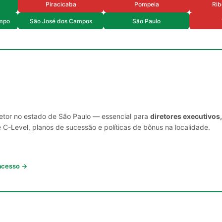
Piracicaba
Pompeia
Rib
mpo
São José dos Campos
São Paulo
setor no estado de São Paulo — essencial para
diretores executivos
C-Level, planos de sucessão e políticas de bônus na localidade.
 acesso →