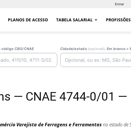
Entrar
PLANOS DE ACESSO
TABELA SALARIAL
PROFISSÕES
ou código CBO/CNAE
Cidade/estado
(opcional)
. Em branco = 
ens — CNAE 4744-0/01 —
mércio Varejista de Ferragens e Ferramentas
no estado de