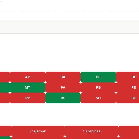
AP
BA
CE
DF
MT
PA
PB
PE
RR
RS
SC
SE
Cajamar
Campinas