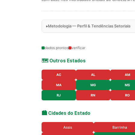
Metodologia — Perfil & Tendências Setoriais
dados prontos
verificar
🗺️ Outros Estados
AC
AL
AM
MA
MG
MS
RJ
RN
RO
🏙️ Cidades do Estado
Assis
Barrinha