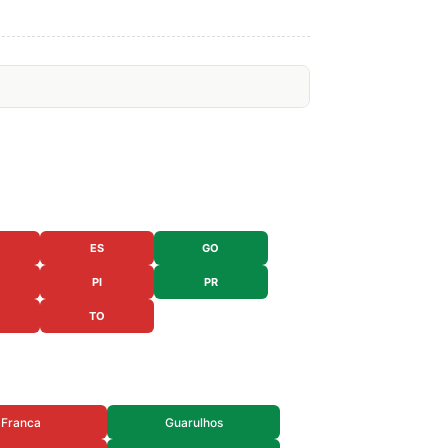
ES
GO
PI
PR
TO
Franca
Guarulhos