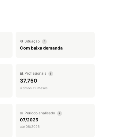
🔄 Situação
i
Com baixa demanda
👥 Profissionais
i
37.750
últimos 12 meses
📅 Período analisado
i
07/2025
até 06/2026