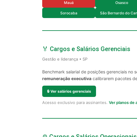
Mauá
Osasco
Sorocaba
São Bernardo do Ca
🏅 Cargos e Salários Gerenciais
Gestão e liderança • SP
Benchmark salarial de posições gerenciais no 
remuneração executiva
calibrarem pacotes de 
🔒
Ver salários gerenciais
Acesso exclusivo para assinantes.
Ver planos de
⚙️ Cargos e Salários Operacionais