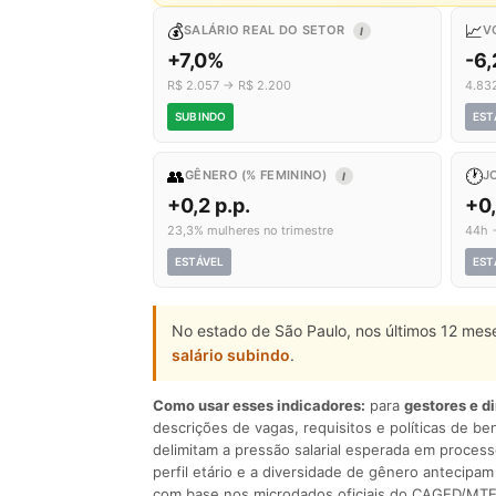
💰
📈
SALÁRIO REAL DO SETOR
V
I
+7,0%
-6
R$ 2.057 → R$ 2.200
4.83
SUBINDO
EST
👥
🕐
GÊNERO (% FEMININO)
J
I
+0,2 p.p.
+0
23,3% mulheres no trimestre
44h 
ESTÁVEL
EST
No estado de São Paulo, nos últimos 12 mes
salário subindo
.
Como usar esses indicadores:
para
gestores e d
descrições de vagas, requisitos e políticas de be
delimitam a pressão salarial esperada em process
perfil etário e a diversidade de gênero antecip
com base nos microdados oficiais do CAGED/MTE