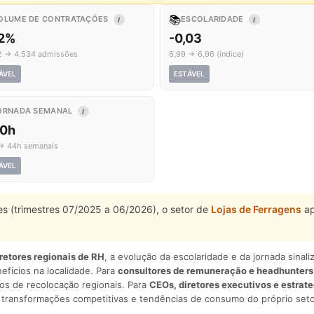
📚
OLUME DE CONTRATAÇÕES
ESCOLARIDADE
I
I
,2%
-0,03
2 → 4.534 admissões
6,99 → 6,96 (índice)
ÁVEL
ESTÁVEL
ORNADA SEMANAL
I
,0h
→ 44h semanais
ÁVEL
es (trimestres 07/2025 a 06/2026), o setor de
Lojas de Ferragens
ap
iretores regionais de RH
, a evolução da escolaridade e da jornada sina
nefícios na localidade. Para
consultores de remuneração e headhunters
os de recolocação regionais. Para
CEOs, diretores executivos e estrat
am transformações competitivas e tendências de consumo do próprio seto
.