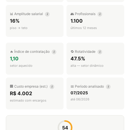
📊 Amplitude salarial
👥 Profissionais
i
i
16%
1.100
piso → teto
últimos 12 meses
🔥 Índice de contratação
🔁 Rotatividade
i
i
1,10
47.5%
setor aquecido
alta — setor dinâmico
🏢 Custo empresa (est.)
📅 Período analisado
i
i
07/2025
R$ 4.002
até 06/2026
estimado com encargos
54