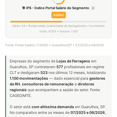
🎯 IPS - Índice Portal Salário do Segmento
i
Estável
Saldo: 54 • Rotatividade (intensidade de desligamento / movimento
total): 47,6% • Volume: 1.100
Fonte: Portal Salário / CAGED • Guarulhos/SP • 07/2025 a 06/2026
Empresas do segmento de
Lojas de Ferragens
em
Guarulhos, SP contrataram
577
profissionais em regime
CLT e desligaram
523
nos últimos 12 meses, totalizando
1.100 movimentações
— dado essencial para
gestores
de RH
,
consultores de remuneração
e
diretores
regionais
que acompanham a saúde do setor. Fonte:
CAGED/MTE.
O setor está
com altíssima demanda
em Guarulhos, SP.
No comparativo entre os meses de
07/2025 e 06/2026
,