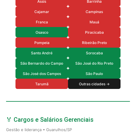
Assis
Barrinha
Cajamar
Campinas
Franca
Mauá
Osasco
Piracicaba
Pompeia
Ribeirão Preto
Santo André
Sorocaba
São Bernardo do Campo
São José do Rio Preto
São José dos Campos
São Paulo
Tarumã
Outras cidades →
🏅 Cargos e Salários Gerenciais
Gestão e liderança • Guarulhos/SP