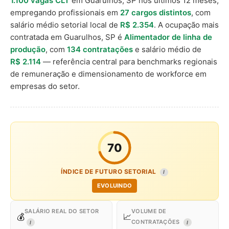
1.100 vagas CLT
em Guarulhos, SP nos últimos 12 meses,
empregando profissionais em
27 cargos distintos
, com
salário médio setorial local de
R$ 2.354
. A ocupação mais
contratada em Guarulhos, SP é
Alimentador de linha de
produção
, com
134 contratações
e salário médio de
R$ 2.114
— referência central para benchmarks regionais
de remuneração e dimensionamento de workforce em
empresas do setor.
70
ÍNDICE DE FUTURO SETORIAL
I
EVOLUINDO
SALÁRIO REAL DO SETOR
VOLUME DE
💰
📈
CONTRATAÇÕES
I
I