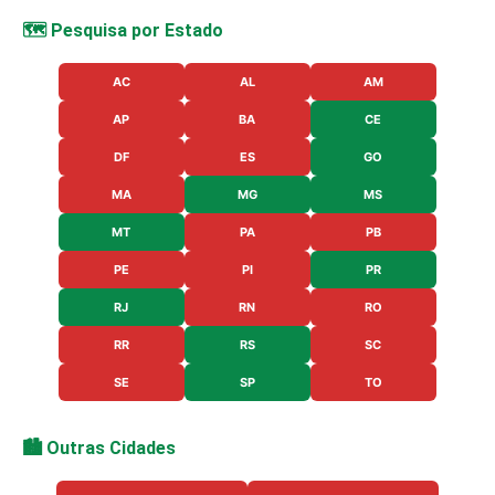
🗺️ Pesquisa por Estado
AC
AL
AM
AP
BA
CE
DF
ES
GO
MA
MG
MS
MT
PA
PB
PE
PI
PR
RJ
RN
RO
RR
RS
SC
SE
SP
TO
🏙️ Outras Cidades