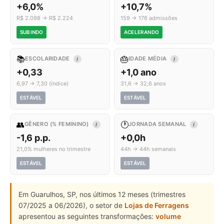
+6,0%
+10,7%
R$ 2.098 → R$ 2.224
159 → 176 admissões
SUBINDO
ACELERANDO
📚
🎂
ESCOLARIDADE
IDADE MÉDIA
I
I
+0,33
+1,0 ano
6,97 → 7,30 (índice)
31,6 → 32,6 anos
ESTÁVEL
ESTÁVEL
👥
🕐
GÊNERO (% FEMININO)
JORNADA SEMANAL
I
I
-1,6 p.p.
+0,0h
21,0% mulheres no trimestre
44h → 44h semanais
ESTÁVEL
ESTÁVEL
Em Guarulhos, SP, nos últimos 12 meses (trimestres
07/2025 a 06/2026), o setor de
Lojas de Ferragens
apresentou as seguintes transformações:
volume