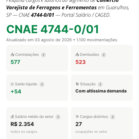
Pesquisa cargos e salários do segmento de
Comércio
Varejista de Ferragens e Ferramentas
em Guarulhos,
SP — CNAE
4744-0/01
— Portal Salário / CAGED.
CNAE 4744-0/01
Atualizado em
03 agosto de 2026
• 1.100 movimentações
📥 Contratações
📤 Demissões
i
i
577
523
⚖️ Saldo líquido
🔄 Situação
i
i
Com altíssima demanda
+54
💰 Salário médio do setor
🎯 Cargos distintos
i
i
R$ 2.354
27
todos os cargos
ocupações no setor