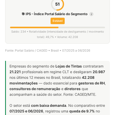
51
🎯 IPS - Índice Portal Salário do Segmento
i
Estável
Saldo: 234 • Rotatividade (intensidade de desligamento / movimento
total): 49,7% • Volume: 42.208
Fonte: Portal Salário / CAGED • Brasil • 07/2025 a 06/2026
Empresas do segmento de
Lojas de Tintas
contrataram
21.221
profissionais em regime CLT e desligaram
20.987
nos últimos 12 meses no Brasil, totalizando
42.208
movimentações
— dado essencial para
gestores de RH
,
consultores de remuneração
e
diretores
que
acompanham a saúde do setor. Fonte: CAGED/MTE.
O setor está
com baixa demanda
. No comparativo entre
07/2025 e 06/2026
, registrou uma
queda de 9.7%
no