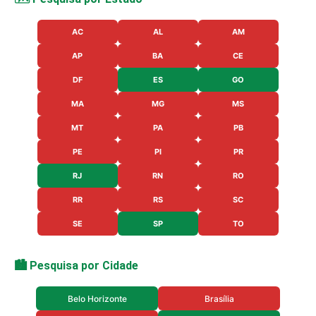
AC
AL
AM
AP
BA
CE
DF
ES
GO
MA
MG
MS
MT
PA
PB
PE
PI
PR
RJ
RN
RO
RR
RS
SC
SE
SP
TO
🏙️ Pesquisa por Cidade
Belo Horizonte
Brasília