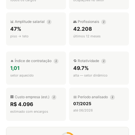
todos os cargos
ocupações no setor
📊 Amplitude salarial
👥 Profissionais
i
i
47%
42.208
piso → teto
últimos 12 meses
🔥 Índice de contratação
🔁 Rotatividade
i
i
1,01
49.7%
setor aquecido
alta — setor dinâmico
🏢 Custo empresa (est.)
📅 Período analisado
i
i
07/2025
R$ 4.096
até 06/2026
estimado com encargos