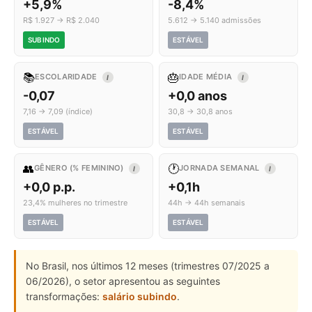
+5,9%
-8,4%
R$ 1.927 → R$ 2.040
5.612 → 5.140 admissões
SUBINDO
ESTÁVEL
📚
🎂
ESCOLARIDADE
IDADE MÉDIA
I
I
-0,07
+0,0 anos
7,16 → 7,09 (índice)
30,8 → 30,8 anos
ESTÁVEL
ESTÁVEL
👥
🕐
GÊNERO (% FEMININO)
JORNADA SEMANAL
I
I
+0,0 p.p.
+0,1h
23,4% mulheres no trimestre
44h → 44h semanais
ESTÁVEL
ESTÁVEL
No Brasil, nos últimos 12 meses (trimestres 07/2025 a
06/2026), o setor apresentou as seguintes
transformações:
salário subindo
.