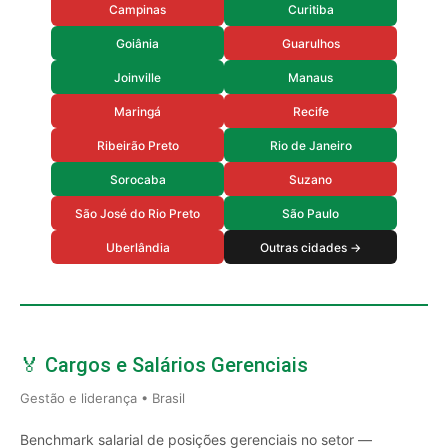
Campinas
Curitiba
Goiânia
Guarulhos
Joinville
Manaus
Maringá
Recife
Ribeirão Preto
Rio de Janeiro
Sorocaba
Suzano
São José do Rio Preto
São Paulo
Uberlândia
Outras cidades →
🏅 Cargos e Salários Gerenciais
Gestão e liderança • Brasil
Benchmark salarial de posições gerenciais no setor —