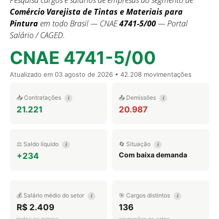
Pesquisa cargos e salários de empresas do segmento de
Comércio Varejista de Tintas e Materiais para
Pintura
em todo Brasil — CNAE
4741-5/00
— Portal
Salário / CAGED.
CNAE 4741-5/00
Atualizado em
03 agosto de 2026
• 42.208 movimentações
📥 Contratações
📤 Demissões
i
i
21.221
20.987
⚖️ Saldo líquido
🔄 Situação
i
i
Com baixa demanda
+234
💰 Salário médio do setor
🎯 Cargos distintos
i
i
R$ 2.409
136