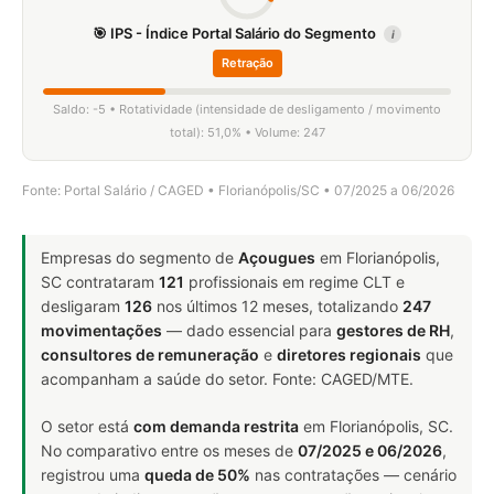
🎯 IPS - Índice Portal Salário do Segmento
i
Retração
Saldo: -5 • Rotatividade (intensidade de desligamento / movimento
total): 51,0% • Volume: 247
Fonte: Portal Salário / CAGED • Florianópolis/SC • 07/2025 a 06/2026
Empresas do segmento de
Açougues
em Florianópolis,
SC contrataram
121
profissionais em regime CLT e
desligaram
126
nos últimos 12 meses, totalizando
247
movimentações
— dado essencial para
gestores de RH
,
consultores de remuneração
e
diretores regionais
que
acompanham a saúde do setor. Fonte: CAGED/MTE.
O setor está
com demanda restrita
em Florianópolis, SC.
No comparativo entre os meses de
07/2025 e 06/2026
,
registrou uma
queda de 50%
nas contratações — cenário