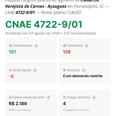
Pesquisa cargos e salários do segmento de
Comércio
Varejista de Carnes - Açougues
em Florianópolis, SC —
CNAE
4722-9/01
— Portal Salário / CAGED.
CNAE 4722-9/01
Atualizado em
03 agosto de 2026
• 247 movimentações
📥 Contratações
📤 Demissões
i
i
121
126
⚖️ Saldo líquido
🔄 Situação
i
i
Com demanda restrita
-5
💰 Salário médio do setor
🎯 Cargos distintos
i
i
R$ 2.189
4
todos os cargos
ocupações no setor