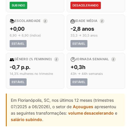
SUBINDO
DESACELERANDO
📚
🎂
ESCOLARIDADE
IDADE MÉDIA
I
I
+0,00
-2,8 anos
6,90 → 6,90 (índice)
33,3 → 30,5 anos
ESTÁVEL
ESTÁVEL
👥
🕐
GÊNERO (% FEMININO)
JORNADA SEMANAL
I
I
-0,7 p.p.
+0,3h
14,3% mulheres no trimestre
43h → 44h semanais
ESTÁVEL
ESTÁVEL
Em Florianópolis, SC, nos últimos 12 meses (trimestres
07/2025 a 06/2026), o setor de
Açougues
apresentou
as seguintes transformações:
volume desacelerando
e
salário subindo
.