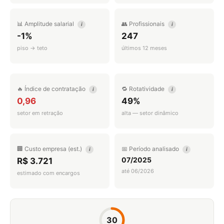
📊 Amplitude salarial
👥 Profissionais
i
i
-1%
247
piso → teto
últimos 12 meses
🔥 Índice de contratação
🔁 Rotatividade
i
i
0,96
49%
setor em retração
alta — setor dinâmico
🏢 Custo empresa (est.)
📅 Período analisado
i
i
07/2025
R$ 3.721
até 06/2026
estimado com encargos
30