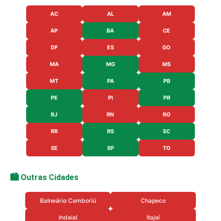
AC
AL
AM
AP
BA
CE
DF
ES
GO
MA
MG
MS
MT
PA
PB
PE
PI
PR
RJ
RN
RO
RR
RS
SC
SE
SP
TO
🏙️ Outras Cidades
Balneário Camboriú
Chapeco
Indaial
Itajaí