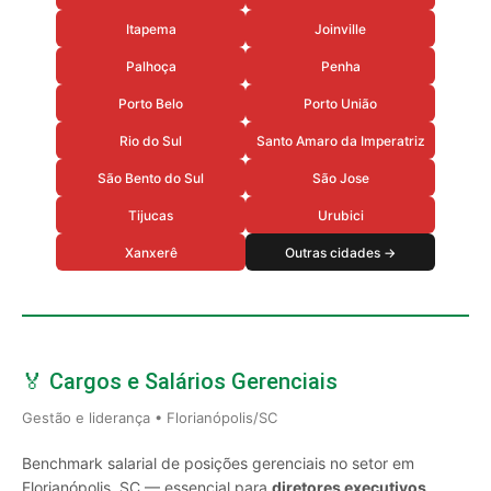
Itapema
Joinville
Palhoça
Penha
Porto Belo
Porto União
Rio do Sul
Santo Amaro da Imperatriz
São Bento do Sul
São Jose
Tijucas
Urubici
Xanxerê
Outras cidades →
🏅 Cargos e Salários Gerenciais
Gestão e liderança • Florianópolis/SC
Benchmark salarial de posições gerenciais no setor em
Florianópolis, SC — essencial para
diretores executivos,