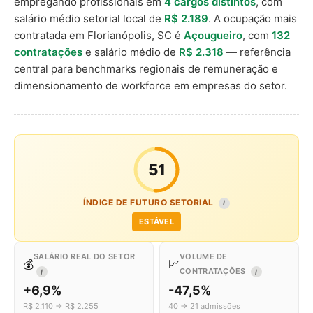
empregando profissionais em
4 cargos distintos
, com
salário médio setorial local de
R$ 2.189
. A ocupação mais
contratada em Florianópolis, SC é
Açougueiro
, com
132
contratações
e salário médio de
R$ 2.318
— referência
central para benchmarks regionais de remuneração e
dimensionamento de workforce em empresas do setor.
51
ÍNDICE DE FUTURO SETORIAL
I
ESTÁVEL
SALÁRIO REAL DO SETOR
VOLUME DE
💰
📈
CONTRATAÇÕES
I
I
+6,9%
-47,5%
R$ 2.110 → R$ 2.255
40 → 21 admissões