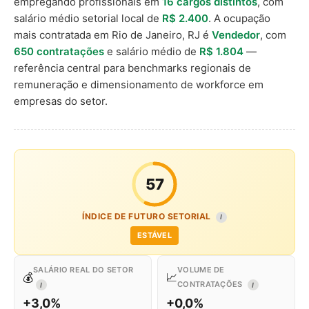
empregando profissionais em
16 cargos distintos
, com
salário médio setorial local de
R$ 2.400
. A ocupação
mais contratada em Rio de Janeiro, RJ é
Vendedor
, com
650 contratações
e salário médio de
R$ 1.804
—
referência central para benchmarks regionais de
remuneração e dimensionamento de workforce em
empresas do setor.
57
ÍNDICE DE FUTURO SETORIAL
I
ESTÁVEL
SALÁRIO REAL DO SETOR
VOLUME DE
💰
📈
CONTRATAÇÕES
I
I
+3,0%
+0,0%