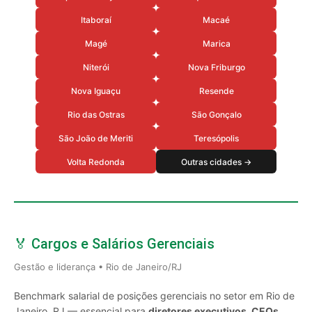
Itaboraí
Macaé
Magé
Marica
Niterói
Nova Friburgo
Nova Iguaçu
Resende
Rio das Ostras
São Gonçalo
São João de Meriti
Teresópolis
Volta Redonda
Outras cidades →
🏅 Cargos e Salários Gerenciais
Gestão e liderança • Rio de Janeiro/RJ
Benchmark salarial de posições gerenciais no setor em Rio de
Janeiro, RJ — essencial para
diretores executivos, CEOs