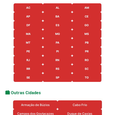
AC
AL
AM
AP
BA
CE
DF
ES
GO
MA
MG
MS
MT
PA
PB
PE
PI
PR
RJ
RN
RO
RR
RS
SC
SE
SP
TO
🏙️ Outras Cidades
Armação de Búzios
Cabo Frio
Campos dos Goytacazes
Duque de Caxias