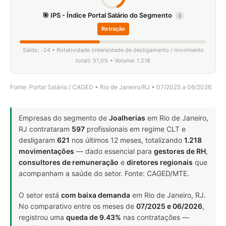
🎯 IPS - Índice Portal Salário do Segmento
i
Retração
Saldo: -24 • Rotatividade (intensidade de desligamento / movimento
total): 51,0% • Volume: 1.218
Fonte: Portal Salário / CAGED • Rio de Janeiro/RJ • 07/2025 a 06/2026
Empresas do segmento de
Joalherias
em Rio de Janeiro,
RJ contrataram
597
profissionais em regime CLT e
desligaram
621
nos últimos 12 meses, totalizando
1.218
movimentações
— dado essencial para
gestores de RH
,
consultores de remuneração
e
diretores regionais
que
acompanham a saúde do setor. Fonte: CAGED/MTE.
O setor está
com baixa demanda
em Rio de Janeiro, RJ.
No comparativo entre os meses de
07/2025 e 06/2026
,
registrou uma
queda de 9.43%
nas contratações —