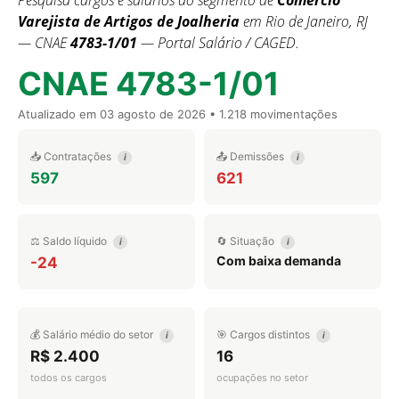
Pesquisa cargos e salários do segmento de
Comércio
Varejista de Artigos de Joalheria
em Rio de Janeiro, RJ
— CNAE
4783-1/01
— Portal Salário / CAGED.
CNAE 4783-1/01
Atualizado em
03 agosto de 2026
• 1.218 movimentações
📥 Contratações
📤 Demissões
i
i
597
621
⚖️ Saldo líquido
🔄 Situação
i
i
Com baixa demanda
-24
💰 Salário médio do setor
🎯 Cargos distintos
i
i
R$ 2.400
16
todos os cargos
ocupações no setor