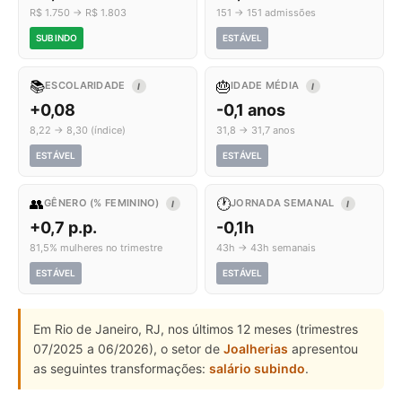
R$ 1.750 → R$ 1.803
151 → 151 admissões
SUBINDO
ESTÁVEL
📚
🎂
ESCOLARIDADE
IDADE MÉDIA
I
I
+0,08
-0,1 anos
8,22 → 8,30 (índice)
31,8 → 31,7 anos
ESTÁVEL
ESTÁVEL
👥
🕐
GÊNERO (% FEMININO)
JORNADA SEMANAL
I
I
+0,7 p.p.
-0,1h
81,5% mulheres no trimestre
43h → 43h semanais
ESTÁVEL
ESTÁVEL
Em Rio de Janeiro, RJ, nos últimos 12 meses (trimestres
07/2025 a 06/2026), o setor de
Joalherias
apresentou
as seguintes transformações:
salário subindo
.