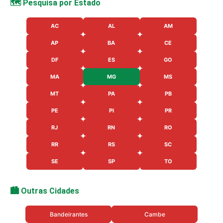
🗺️ Pesquisa por Estado
AC
AL
AM
AP
BA
CE
DF
ES
GO
MA
MG
MS
MT
PA
PB
PE
PI
PR
RJ
RN
RO
RR
RS
SC
SE
SP
TO
🏙️ Outras Cidades
Bandeirantes
Cambe