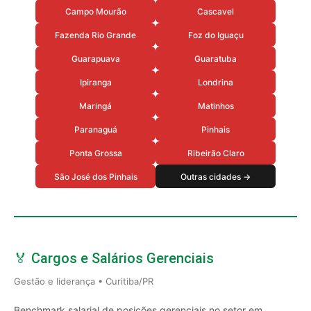
Campo Mourão
Cascavel
Fazenda Rio Grande
Foz do Iguaçu
Guarapuava
Guaratuba
Ipiranga
Londrina
Maringá
Matinhos
Paranaguá
Pinhais
Ponta Grossa
Ribeirão Claro
São José dos Pinhais
Outras cidades →
🏅 Cargos e Salários Gerenciais
Gestão e liderança • Curitiba/PR
Benchmark salarial de posições gerenciais no setor em