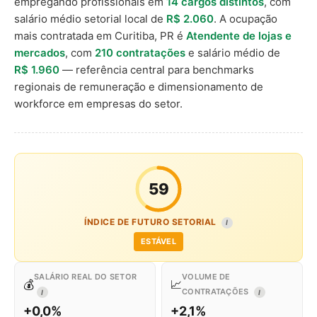
empregando profissionais em
14 cargos distintos
, com
salário médio setorial local de
R$ 2.060
. A ocupação
mais contratada em Curitiba, PR é
Atendente de lojas e
mercados
, com
210 contratações
e salário médio de
R$ 1.960
— referência central para benchmarks
regionais de remuneração e dimensionamento de
workforce em empresas do setor.
59
ÍNDICE DE FUTURO SETORIAL
I
ESTÁVEL
SALÁRIO REAL DO SETOR
VOLUME DE
💰
📈
CONTRATAÇÕES
I
I
+0,0%
+2,1%