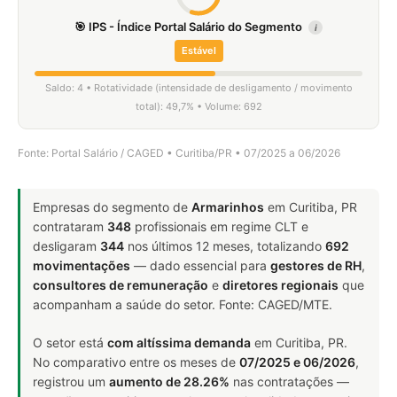
🎯 IPS - Índice Portal Salário do Segmento
i
Estável
Saldo: 4 • Rotatividade (intensidade de desligamento / movimento
total): 49,7% • Volume: 692
Fonte: Portal Salário / CAGED • Curitiba/PR • 07/2025 a 06/2026
Empresas do segmento de
Armarinhos
em Curitiba, PR
contrataram
348
profissionais em regime CLT e
desligaram
344
nos últimos 12 meses, totalizando
692
movimentações
— dado essencial para
gestores de RH
,
consultores de remuneração
e
diretores regionais
que
acompanham a saúde do setor. Fonte: CAGED/MTE.
O setor está
com altíssima demanda
em Curitiba, PR.
No comparativo entre os meses de
07/2025 e 06/2026
,
registrou um
aumento de 28.26%
nas contratações —