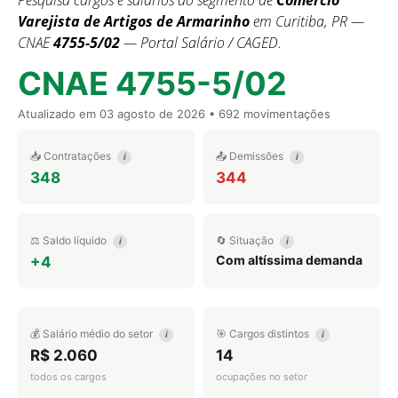
Pesquisa cargos e salários do segmento de
Comercio
Varejista de Artigos de Armarinho
em Curitiba, PR —
CNAE
4755-5/02
— Portal Salário / CAGED.
CNAE 4755-5/02
Atualizado em
03 agosto de 2026
• 692 movimentações
📥 Contratações
📤 Demissões
i
i
348
344
⚖️ Saldo líquido
🔄 Situação
i
i
Com altíssima demanda
+4
💰 Salário médio do setor
🎯 Cargos distintos
i
i
R$ 2.060
14
todos os cargos
ocupações no setor