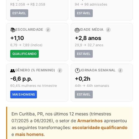
R$ 2.058 → R$ 2.058
94 → 96 admissões
ESTÁVEL
ESTÁVEL
📚
🎂
ESCOLARIDADE
IDADE MÉDIA
I
I
+1,10
+2,8 anos
6,79 → 7,89 (índice)
29,9 → 32,7 anos
QUALIFICANDO
ESTÁVEL
👥
🕐
GÊNERO (% FEMININO)
JORNADA SEMANAL
I
I
-6,6 p.p.
+0,2h
60,4% mulheres no trimestre
44h → 44h semanais
MAIS HOMENS
ESTÁVEL
Em Curitiba, PR, nos últimos 12 meses (trimestres
07/2025 a 06/2026), o setor de
Armarinhos
apresentou
as seguintes transformações:
escolaridade qualificando
e
mais homens
.