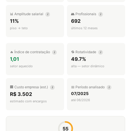
📊 Amplitude salarial
👥 Profissionais
i
i
11%
692
piso → teto
últimos 12 meses
🔥 Índice de contratação
🔁 Rotatividade
i
i
1,01
49.7%
setor aquecido
alta — setor dinâmico
🏢 Custo empresa (est.)
📅 Período analisado
i
i
07/2025
R$ 3.502
até 06/2026
estimado com encargos
55