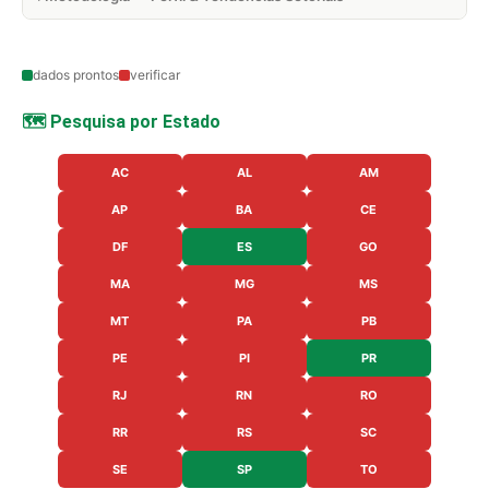
dados prontos
verificar
🗺️ Pesquisa por Estado
AC
AL
AM
AP
BA
CE
DF
ES
GO
MA
MG
MS
MT
PA
PB
PE
PI
PR
RJ
RN
RO
RR
RS
SC
SE
SP
TO