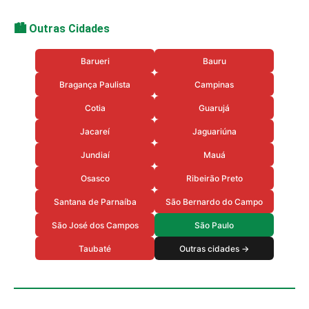
🏙️ Outras Cidades
Barueri
Bauru
Bragança Paulista
Campinas
Cotia
Guarujá
Jacareí
Jaguariúna
Jundiaí
Mauá
Osasco
Ribeirão Preto
Santana de Parnaíba
São Bernardo do Campo
São José dos Campos
São Paulo
Taubaté
Outras cidades →