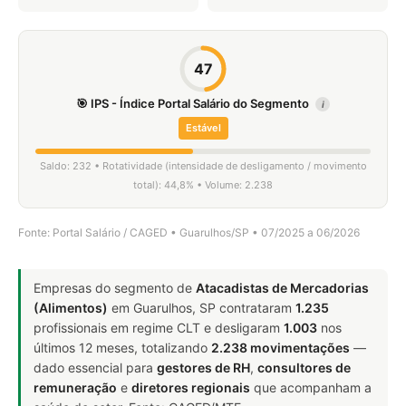
47
🎯 IPS - Índice Portal Salário do Segmento
i
Estável
Saldo: 232 • Rotatividade (intensidade de desligamento / movimento
total): 44,8% • Volume: 2.238
Fonte: Portal Salário / CAGED • Guarulhos/SP • 07/2025 a 06/2026
Empresas do segmento de
Atacadistas de Mercadorias
(Alimentos)
em Guarulhos, SP contrataram
1.235
profissionais em regime CLT e desligaram
1.003
nos
últimos 12 meses, totalizando
2.238 movimentações
—
dado essencial para
gestores de RH
,
consultores de
remuneração
e
diretores regionais
que acompanham a