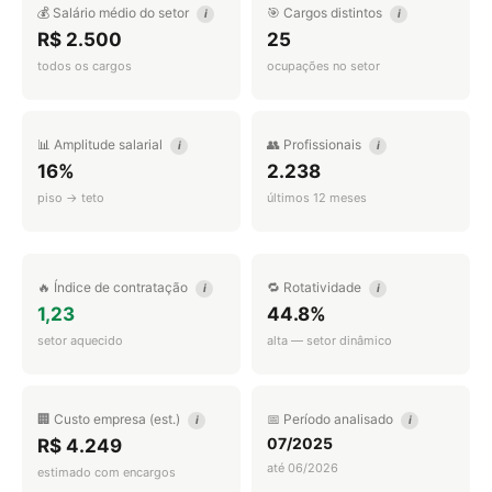
💰 Salário médio do setor
🎯 Cargos distintos
i
i
R$ 2.500
25
todos os cargos
ocupações no setor
📊 Amplitude salarial
👥 Profissionais
i
i
16%
2.238
piso → teto
últimos 12 meses
🔥 Índice de contratação
🔁 Rotatividade
i
i
1,23
44.8%
setor aquecido
alta — setor dinâmico
🏢 Custo empresa (est.)
📅 Período analisado
i
i
07/2025
R$ 4.249
até 06/2026
estimado com encargos