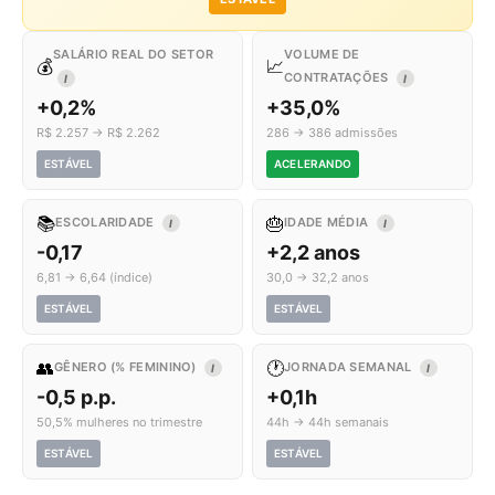
SALÁRIO REAL DO SETOR
VOLUME DE
💰
📈
CONTRATAÇÕES
I
I
+0,2%
+35,0%
R$ 2.257 → R$ 2.262
286 → 386 admissões
ESTÁVEL
ACELERANDO
📚
🎂
ESCOLARIDADE
IDADE MÉDIA
I
I
-0,17
+2,2 anos
6,81 → 6,64 (índice)
30,0 → 32,2 anos
ESTÁVEL
ESTÁVEL
👥
🕐
GÊNERO (% FEMININO)
JORNADA SEMANAL
I
I
-0,5 p.p.
+0,1h
50,5% mulheres no trimestre
44h → 44h semanais
ESTÁVEL
ESTÁVEL