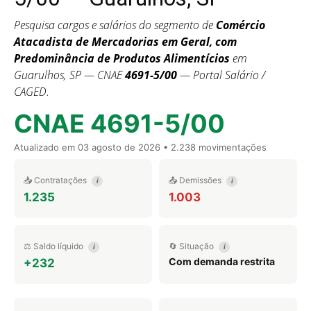
Pesquisa cargos e salários do segmento de
Comércio
Atacadista de Mercadorias em Geral, com
Predominância de Produtos Alimentícios
em
Guarulhos, SP — CNAE
4691-5/00
— Portal Salário /
CAGED.
CNAE 4691-5/00
Atualizado em
03 agosto de 2026
• 2.238 movimentações
📥 Contratações
📤 Demissões
i
i
1.235
1.003
⚖️ Saldo líquido
🔄 Situação
i
i
Com demanda restrita
+232