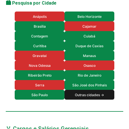
🏙️ Pesquisa por Cidade
Anápolis
Belo Horizonte
Brasília
Cajamar
Contagem
Cuiabá
Curitiba
Duque de Caxias
Gravatai
Manaus
Nova Odessa
Osasco
Ribeirão Preto
Rio de Janeiro
Serra
São José dos Pinhais
São Paulo
Outras cidades →
🏅 Cargos e Salários Gerenciais