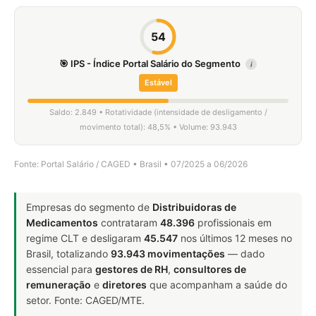
54
🎯 IPS - Índice Portal Salário do Segmento
i
Estável
Saldo: 2.849 • Rotatividade (intensidade de desligamento /
movimento total): 48,5% • Volume: 93.943
Fonte: Portal Salário / CAGED • Brasil • 07/2025 a 06/2026
Empresas do segmento de
Distribuidoras de
Medicamentos
contrataram
48.396
profissionais em
regime CLT e desligaram
45.547
nos últimos 12 meses no
Brasil, totalizando
93.943 movimentações
— dado
essencial para
gestores de RH
,
consultores de
remuneração
e
diretores
que acompanham a saúde do
setor. Fonte: CAGED/MTE.