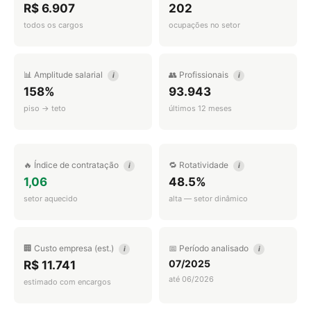
R$ 6.907
202
todos os cargos
ocupações no setor
📊 Amplitude salarial
👥 Profissionais
i
i
158%
93.943
piso → teto
últimos 12 meses
🔥 Índice de contratação
🔁 Rotatividade
i
i
1,06
48.5%
setor aquecido
alta — setor dinâmico
🏢 Custo empresa (est.)
📅 Período analisado
i
i
07/2025
R$ 11.741
até 06/2026
estimado com encargos