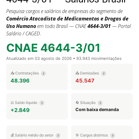
Pesquisa cargos e salários de empresas do segmento de
Comércio Atacadista de Medicamentos e Drogas de
Uso Humano
em todo Brasil — CNAE
4644-3/01
— Portal
Salário / CAGED.
CNAE 4644-3/01
Atualizado em
03 agosto de 2026
• 93.943 movimentações
📥 Contratações
📤 Demissões
i
i
48.396
45.547
⚖️ Saldo líquido
🔄 Situação
i
i
Com baixa demanda
+2.849
💰 Salário médio do setor
🎯 Cargos distintos
i
i