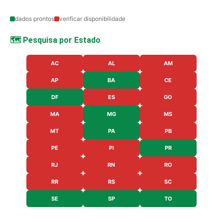
dados prontos
verificar disponibilidade
🗺️ Pesquisa por Estado
AC
AL
AM
AP
BA
CE
DF
ES
GO
MA
MG
MS
MT
PA
PB
PE
PI
PR
RJ
RN
RO
RR
RS
SC
SE
SP
TO