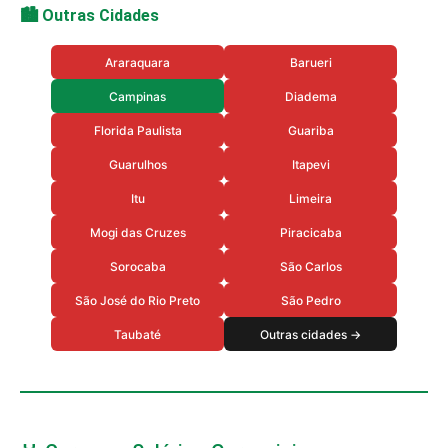
🏙️ Outras Cidades
Araraquara
Barueri
Campinas
Diadema
Florida Paulista
Guariba
Guarulhos
Itapevi
Itu
Limeira
Mogi das Cruzes
Piracicaba
Sorocaba
São Carlos
São José do Rio Preto
São Pedro
Taubaté
Outras cidades →