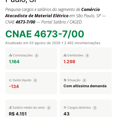
Pesquisa cargos e salários do segmento de
Comércio
Atacadista de Material Elétrico
em São Paulo, SP —
CNAE
4673-7/00
— Portal Salário / CAGED.
CNAE 4673-7/00
Atualizado em
03 agosto de 2026
• 2.462 movimentações
📥 Contratações
📤 Demissões
i
i
1.164
1.298
⚖️ Saldo líquido
🔄 Situação
i
i
Com altíssima demanda
-134
💰 Salário médio do setor
🎯 Cargos distintos
i
i
R$ 4.151
43