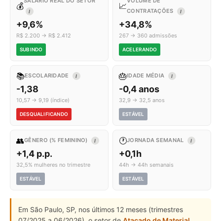
SALÁRIO REAL DO SETOR
VOLUME DE
💰
📈
CONTRATAÇÕES
I
I
+9,6%
+34,8%
R$ 2.200 → R$ 2.412
267 → 360 admissões
SUBINDO
ACELERANDO
📚
🎂
ESCOLARIDADE
IDADE MÉDIA
I
I
-1,38
-0,4 anos
10,57 → 9,19 (índice)
32,9 → 32,5 anos
DESQUALIFICANDO
ESTÁVEL
👥
🕐
GÊNERO (% FEMININO)
JORNADA SEMANAL
I
I
+1,4 p.p.
+0,1h
32,5% mulheres no trimestre
44h → 44h semanais
ESTÁVEL
ESTÁVEL
Em São Paulo, SP, nos últimos 12 meses (trimestres
07/2025 a 06/2026), o setor de
Atacado de Material