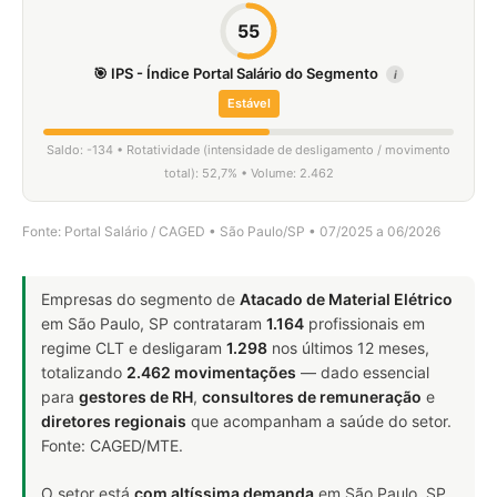
55
🎯 IPS - Índice Portal Salário do Segmento
i
Estável
Saldo: -134 • Rotatividade (intensidade de desligamento / movimento
total): 52,7% • Volume: 2.462
Fonte: Portal Salário / CAGED • São Paulo/SP • 07/2025 a 06/2026
Empresas do segmento de
Atacado de Material Elétrico
em São Paulo, SP contrataram
1.164
profissionais em
regime CLT e desligaram
1.298
nos últimos 12 meses,
totalizando
2.462 movimentações
— dado essencial
para
gestores de RH
,
consultores de remuneração
e
diretores regionais
que acompanham a saúde do setor.
Fonte: CAGED/MTE.
O setor está
com altíssima demanda
em São Paulo, SP.