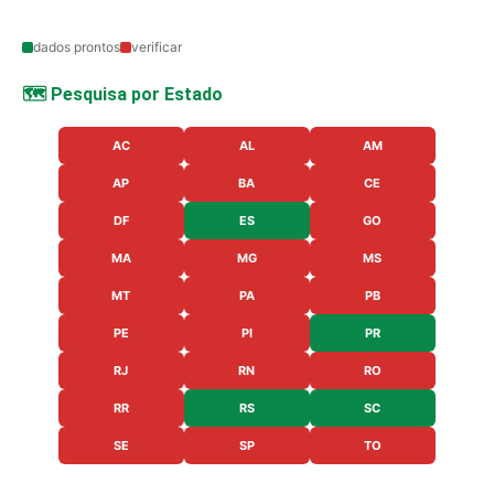
dados prontos
verificar
🗺️ Pesquisa por Estado
AC
AL
AM
AP
BA
CE
DF
ES
GO
MA
MG
MS
MT
PA
PB
PE
PI
PR
RJ
RN
RO
RR
RS
SC
SE
SP
TO