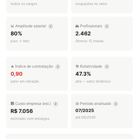
todos os cargos
ocupações no setor
📊 Amplitude salarial
👥 Profissionais
i
i
80%
2.462
piso → teto
últimos 12 meses
🔥 Índice de contratação
🔁 Rotatividade
i
i
0,90
47.3%
setor em retração
alta — setor dinâmico
🏢 Custo empresa (est.)
📅 Período analisado
i
i
07/2025
R$ 7.056
até 06/2026
estimado com encargos