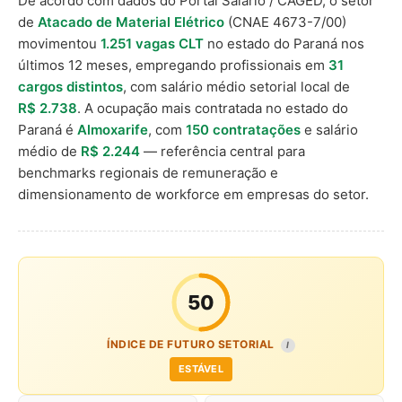
De acordo com dados do Portal Salário / CAGED, o setor
de
Atacado de Material Elétrico
(CNAE 4673-7/00)
movimentou
1.251 vagas CLT
no estado do Paraná nos
últimos 12 meses, empregando profissionais em
31
cargos distintos
, com salário médio setorial local de
R$ 2.738
. A ocupação mais contratada no estado do
Paraná é
Almoxarife
, com
150 contratações
e salário
médio de
R$ 2.244
— referência central para
benchmarks regionais de remuneração e
dimensionamento de workforce em empresas do setor.
50
ÍNDICE DE FUTURO SETORIAL
I
ESTÁVEL