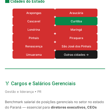
🏙️ Cidades do Estado
Arapongas
Araucária
Cascavel
Curitiba
Londrina
Maringá
Pinhais
Piraquara
Renascença
São José dos Pinhais
Umuarama
Outras cidades →
🏅 Cargos e Salários Gerenciais
Gestão e liderança • PR
Benchmark salarial de posições gerenciais no setor no estado
do Paraná — essencial para
diretores executivos, CEOs