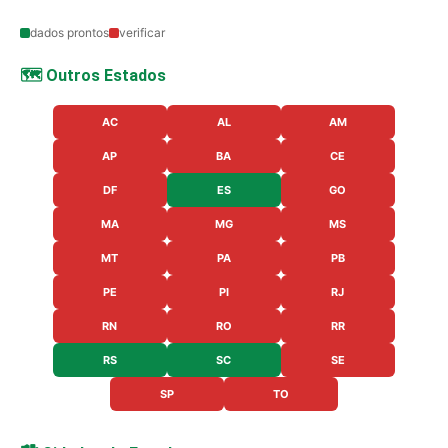
dados prontos
verificar
🗺️ Outros Estados
AC
AL
AM
AP
BA
CE
DF
ES
GO
MA
MG
MS
MT
PA
PB
PE
PI
RJ
RN
RO
RR
RS
SC
SE
SP
TO