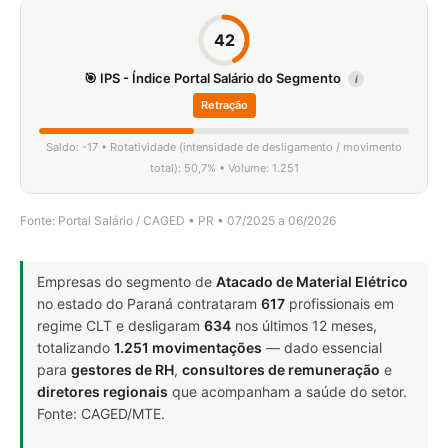
42
🎯 IPS - Índice Portal Salário do Segmento
i
Retração
Saldo: -17 • Rotatividade (intensidade de desligamento / movimento
total): 50,7% • Volume: 1.251
Fonte: Portal Salário / CAGED • PR • 07/2025 a 06/2026
Empresas do segmento de
Atacado de Material Elétrico
no estado do Paraná contrataram
617
profissionais em
regime CLT e desligaram
634
nos últimos 12 meses,
totalizando
1.251 movimentações
— dado essencial
para
gestores de RH
,
consultores de remuneração
e
diretores regionais
que acompanham a saúde do setor.
Fonte: CAGED/MTE.