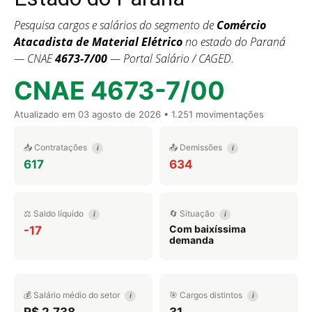
Pesquisa cargos e salários do segmento de
Comércio
Atacadista de Material Elétrico
no estado do Paraná
— CNAE
4673-7/00
— Portal Salário / CAGED.
CNAE 4673-7/00
Atualizado em
03 agosto de 2026
• 1.251 movimentações
📥 Contratações
📤 Demissões
i
i
617
634
⚖️ Saldo líquido
🔄 Situação
i
i
Com baixíssima
-17
demanda
💰 Salário médio do setor
🎯 Cargos distintos
i
i