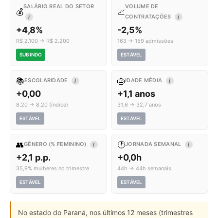
SALÁRIO REAL DO SETOR
VOLUME DE
💰
📈
CONTRATAÇÕES
I
I
+4,8%
-2,5%
R$ 2.100 → R$ 2.200
163 → 159 admissões
SUBINDO
ESTÁVEL
📚
🎂
ESCOLARIDADE
IDADE MÉDIA
I
I
+0,00
+1,1 anos
8,20 → 8,20 (índice)
31,6 → 32,7 anos
ESTÁVEL
ESTÁVEL
👥
🕐
GÊNERO (% FEMININO)
JORNADA SEMANAL
I
I
+2,1 p.p.
+0,0h
35,9% mulheres no trimestre
44h → 44h semanais
ESTÁVEL
ESTÁVEL
No estado do Paraná, nos últimos 12 meses (trimestres