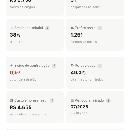
R$ 2.738
31
todos os cargos
ocupações no setor
📊 Amplitude salarial
👥 Profissionais
i
i
38%
1.251
piso → teto
últimos 12 meses
🔥 Índice de contratação
🔁 Rotatividade
i
i
0,97
49.3%
setor em retração
alta — setor dinâmico
🏢 Custo empresa (est.)
📅 Período analisado
i
i
07/2025
R$ 4.655
até 06/2026
estimado com encargos