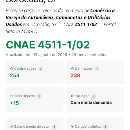
Pesquisa cargos e salários do segmento de
Comércio a
Varejo de Automóveis, Camionetas e Utilitários
Usados
em Sorocaba, SP — CNAE
4511-1/02
— Portal
Salário / CAGED.
CNAE 4511-1/02
Atualizado em
03 agosto de 2026
• 491 movimentações
📥 Contratações
📤 Demissões
i
i
253
238
⚖️ Saldo líquido
🔄 Situação
i
i
Com muita demanda
+15
💰 Salário médio do setor
🎯 Cargos distintos
i
i