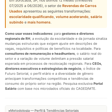
Em Sorocaba, SP, nos últimos 12 meses (trimestres
07/2025 a 06/2026), o setor de
Revendas de Carros
Usados
apresentou as seguintes transformações:
escolaridade qualificando
,
volume acelerando
,
salário
subindo
e
mais homens
.
Como usar esses indicadores:
para
gestores e diretores
regionais de RH
, a evolução da escolaridade e da jornada sinaliza
mudanças estruturais que exigem ajuste em descrições de
vagas, requisitos e políticas de benefícios na localidade. Para
consultores de remuneração e headhunters
, o salário real do
setor e a variação de volume delimitam a pressão salarial
esperada em processos de recolocação regionais. Para
CEOs,
diretores executivos e estrategistas de negócio
, o Índice de
Futuro Setorial, o perfil etário e a diversidade de gênero
antecipam transformações competitivas e tendências de
consumo do próprio setor na região. Pesquisa exclusiva
Portal
Salário
com base nos microdados oficiais do CAGED/MTE.
Metodologia — Perfil & Tendências Setoriais