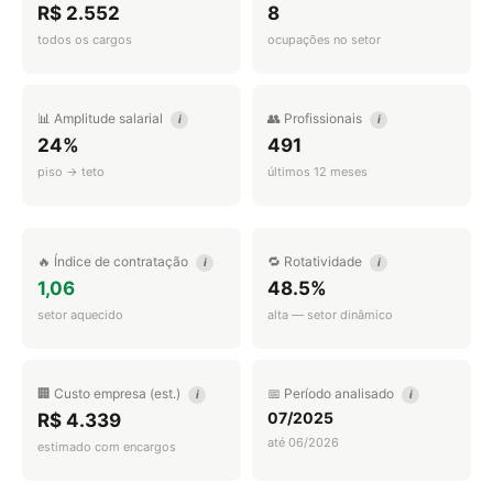
R$ 2.552
8
todos os cargos
ocupações no setor
📊 Amplitude salarial
👥 Profissionais
i
i
24%
491
piso → teto
últimos 12 meses
🔥 Índice de contratação
🔁 Rotatividade
i
i
1,06
48.5%
setor aquecido
alta — setor dinâmico
🏢 Custo empresa (est.)
📅 Período analisado
i
i
07/2025
R$ 4.339
até 06/2026
estimado com encargos