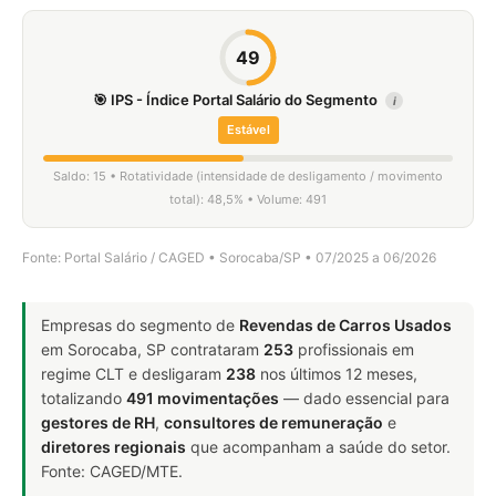
49
🎯 IPS - Índice Portal Salário do Segmento
i
Estável
Saldo: 15 • Rotatividade (intensidade de desligamento / movimento
total): 48,5% • Volume: 491
Fonte: Portal Salário / CAGED • Sorocaba/SP • 07/2025 a 06/2026
Empresas do segmento de
Revendas de Carros Usados
em Sorocaba, SP contrataram
253
profissionais em
regime CLT e desligaram
238
nos últimos 12 meses,
totalizando
491 movimentações
— dado essencial para
gestores de RH
,
consultores de remuneração
e
diretores regionais
que acompanham a saúde do setor.
Fonte: CAGED/MTE.