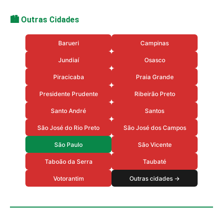
🏙️ Outras Cidades
Barueri
Campinas
Jundiaí
Osasco
Piracicaba
Praia Grande
Presidente Prudente
Ribeirão Preto
Santo André
Santos
São José do Rio Preto
São José dos Campos
São Paulo
São Vicente
Taboão da Serra
Taubaté
Votorantim
Outras cidades →