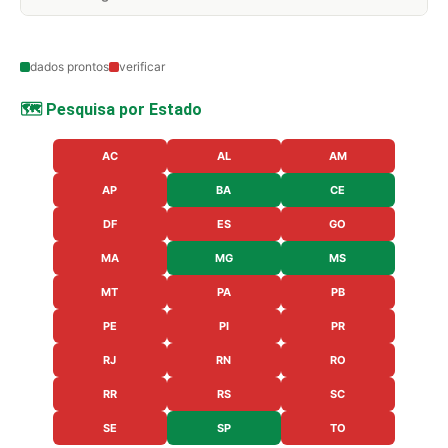
dados prontos
verificar
🗺️ Pesquisa por Estado
AC
AL
AM
AP
BA
CE
DF
ES
GO
MA
MG
MS
MT
PA
PB
PE
PI
PR
RJ
RN
RO
RR
RS
SC
SE
SP
TO