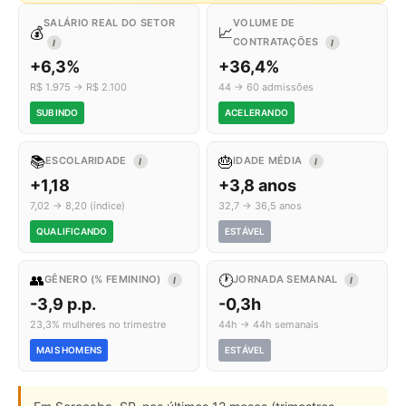
SALÁRIO REAL DO SETOR
VOLUME DE
💰
📈
CONTRATAÇÕES
I
I
+6,3%
+36,4%
R$ 1.975 → R$ 2.100
44 → 60 admissões
SUBINDO
ACELERANDO
📚
🎂
ESCOLARIDADE
IDADE MÉDIA
I
I
+1,18
+3,8 anos
7,02 → 8,20 (índice)
32,7 → 36,5 anos
QUALIFICANDO
ESTÁVEL
👥
🕐
GÊNERO (% FEMININO)
JORNADA SEMANAL
I
I
-3,9 p.p.
-0,3h
23,3% mulheres no trimestre
44h → 44h semanais
MAIS HOMENS
ESTÁVEL