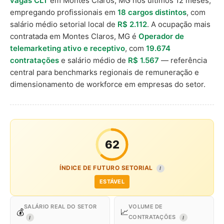
vagas CLT
em Montes Claros, MG nos últimos 12 meses,
empregando profissionais em
18 cargos distintos
, com
salário médio setorial local de
R$ 2.112
. A ocupação mais
contratada em Montes Claros, MG é
Operador de
telemarketing ativo e receptivo
, com
19.674
contratações
e salário médio de
R$ 1.567
— referência
central para benchmarks regionais de remuneração e
dimensionamento de workforce em empresas do setor.
62
ÍNDICE DE FUTURO SETORIAL
I
ESTÁVEL
SALÁRIO REAL DO SETOR
VOLUME DE
💰
📈
CONTRATAÇÕES
I
I