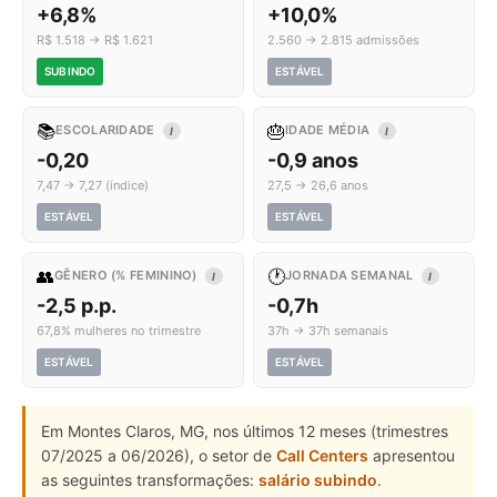
+6,8%
+10,0%
R$ 1.518 → R$ 1.621
2.560 → 2.815 admissões
SUBINDO
ESTÁVEL
📚
🎂
ESCOLARIDADE
IDADE MÉDIA
I
I
-0,20
-0,9 anos
7,47 → 7,27 (índice)
27,5 → 26,6 anos
ESTÁVEL
ESTÁVEL
👥
🕐
GÊNERO (% FEMININO)
JORNADA SEMANAL
I
I
-2,5 p.p.
-0,7h
67,8% mulheres no trimestre
37h → 37h semanais
ESTÁVEL
ESTÁVEL
Em Montes Claros, MG, nos últimos 12 meses (trimestres
07/2025 a 06/2026), o setor de
Call Centers
apresentou
as seguintes transformações:
salário subindo
.