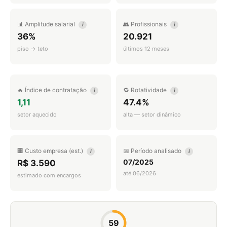
📊 Amplitude salarial
👥 Profissionais
i
i
36%
20.921
piso → teto
últimos 12 meses
🔥 Índice de contratação
🔁 Rotatividade
i
i
1,11
47.4%
setor aquecido
alta — setor dinâmico
🏢 Custo empresa (est.)
📅 Período analisado
i
i
07/2025
R$ 3.590
até 06/2026
estimado com encargos
59