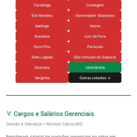
Caratinga
Contagem
Elói Mendes
Governador Valadares
Ipatinga
Itaúna
Ituiutaba
Juiz de Fora
Ouro Fino
Paracatu
Sete Lagoas
São Gonçalo do Sapucaí
Uberaba
Uberlândia
Varginha
Outras cidades →
🏅 Cargos e Salários Gerenciais
Gestão e liderança • Montes Claros/MG
Benchmark salarial de posições gerenciais no setor em