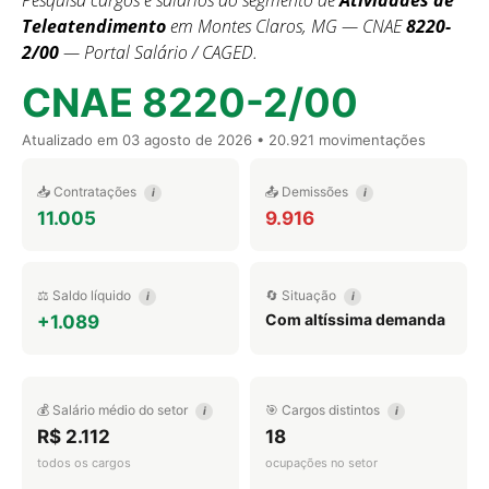
Pesquisa cargos e salários do segmento de
Atividades de
Teleatendimento
em Montes Claros, MG — CNAE
8220-
2/00
— Portal Salário / CAGED.
CNAE 8220-2/00
Atualizado em
03 agosto de 2026
• 20.921 movimentações
📥 Contratações
📤 Demissões
i
i
11.005
9.916
⚖️ Saldo líquido
🔄 Situação
i
i
Com altíssima demanda
+1.089
💰 Salário médio do setor
🎯 Cargos distintos
i
i
R$ 2.112
18
todos os cargos
ocupações no setor