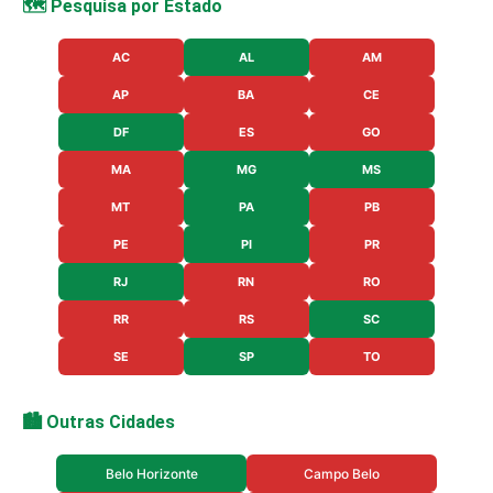
🗺️ Pesquisa por Estado
AC
AL
AM
AP
BA
CE
DF
ES
GO
MA
MG
MS
MT
PA
PB
PE
PI
PR
RJ
RN
RO
RR
RS
SC
SE
SP
TO
🏙️ Outras Cidades
Belo Horizonte
Campo Belo