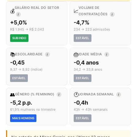
SALÁRIO REAL DO SETOR
VOLUME DE
💰
📈
CONTRATAÇÕES
I
I
+5,0%
-4,7%
R$ 1.945 → R$ 2.043
234 → 223 admissões
SUBINDO
ESTÁVEL
📚
🎂
ESCOLARIDADE
IDADE MÉDIA
I
I
-0,45
-0,4 anos
9,37 → 8,92 (índice)
34,2 → 33,8 anos
ESTÁVEL
ESTÁVEL
👥
🕐
GÊNERO (% FEMININO)
JORNADA SEMANAL
I
I
-5,2 p.p.
-0,4h
61,9% mulheres no trimestre
43h → 43h semanais
MAIS HOMENS
ESTÁVEL