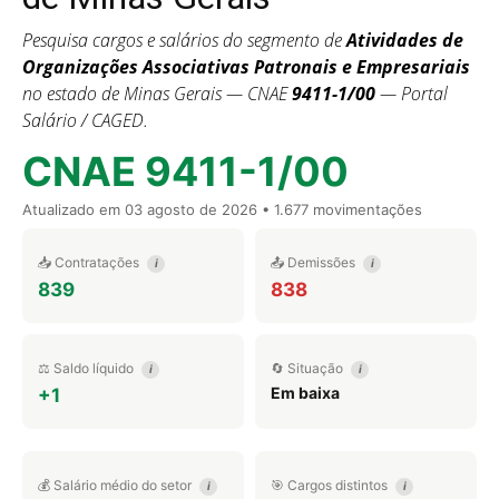
Pesquisa cargos e salários do segmento de
Atividades de
Organizações Associativas Patronais e Empresariais
no estado de Minas Gerais — CNAE
9411-1/00
— Portal
Salário / CAGED.
CNAE 9411-1/00
Atualizado em
03 agosto de 2026
• 1.677 movimentações
📥 Contratações
📤 Demissões
i
i
839
838
⚖️ Saldo líquido
🔄 Situação
i
i
Em baixa
+1
💰 Salário médio do setor
🎯 Cargos distintos
i
i