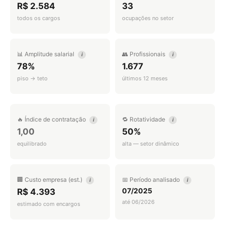
R$ 2.584
33
todos os cargos
ocupações no setor
📊 Amplitude salarial
👥 Profissionais
i
i
78%
1.677
piso → teto
últimos 12 meses
🔥 Índice de contratação
🔁 Rotatividade
i
i
1,00
50%
equilibrado
alta — setor dinâmico
🏢 Custo empresa (est.)
📅 Período analisado
i
i
07/2025
R$ 4.393
até 06/2026
estimado com encargos