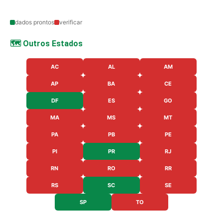
dados prontos
verificar
🗺️ Outros Estados
AC
AL
AM
AP
BA
CE
DF
ES
GO
MA
MS
MT
PA
PB
PE
PI
PR
RJ
RN
RO
RR
RS
SC
SE
SP
TO