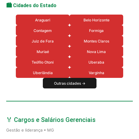
🏙️ Cidades do Estado
Araguari
Belo Horizonte
Contagem
Formiga
Juiz de Fora
Montes Claros
Muriaé
Nova Lima
Teófilo Otoni
Uberaba
Uberlândia
Varginha
Outras cidades →
🏅 Cargos e Salários Gerenciais
Gestão e liderança • MG