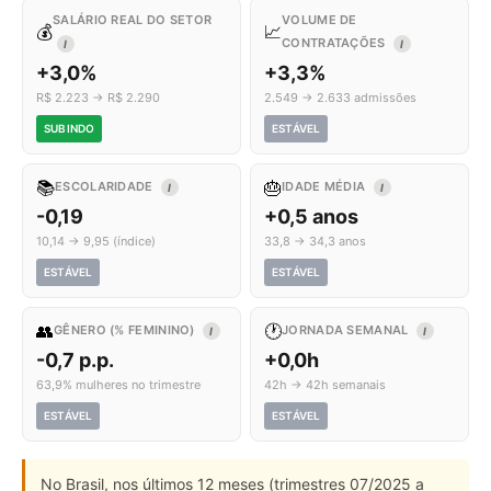
SALÁRIO REAL DO SETOR
VOLUME DE
💰
📈
CONTRATAÇÕES
I
I
+3,0%
+3,3%
R$ 2.223 → R$ 2.290
2.549 → 2.633 admissões
SUBINDO
ESTÁVEL
📚
🎂
ESCOLARIDADE
IDADE MÉDIA
I
I
-0,19
+0,5 anos
10,14 → 9,95 (índice)
33,8 → 34,3 anos
ESTÁVEL
ESTÁVEL
👥
🕐
GÊNERO (% FEMININO)
JORNADA SEMANAL
I
I
-0,7 p.p.
+0,0h
63,9% mulheres no trimestre
42h → 42h semanais
ESTÁVEL
ESTÁVEL
No Brasil, nos últimos 12 meses (trimestres 07/2025 a