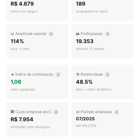
R$ 4.679
189
todos os cargos
ocupações no setor
📊 Amplitude salarial
👥 Profissionais
i
i
114%
19.353
piso → teto
últimos 12 meses
🔥 Índice de contratação
🔁 Rotatividade
i
i
1,06
48.5%
setor aquecido
alta — setor dinâmico
🏢 Custo empresa (est.)
📅 Período analisado
i
i
07/2025
R$ 7.954
até 06/2026
estimado com encargos