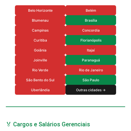
Belo Horizonte
Belém
Blumenau
Brasília
Campinas
Concordia
Curitiba
Florianópolis
Goiânia
Itajaí
Joinville
Paranaguá
Rio Verde
Rio de Janeiro
São Bento do Sul
São Paulo
Uberlândia
Outras cidades →
🏅 Cargos e Salários Gerenciais