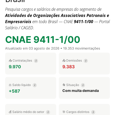
Pesquisa cargos e salários de empresas do segmento de
Atividades de Organizações Associativas Patronais e
Empresariais
em todo Brasil — CNAE
9411-1/00
— Portal
Salário / CAGED.
CNAE 9411-1/00
Atualizado em
03 agosto de 2026
• 19.353 movimentações
📥 Contratações
📤 Demissões
i
i
9.970
9.383
⚖️ Saldo líquido
🔄 Situação
i
i
Com muita demanda
+587
💰 Salário médio do setor
🎯 Cargos distintos
i
i