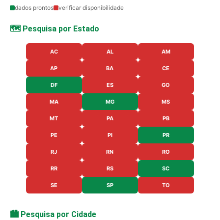
dados prontos
verificar disponibilidade
🗺️ Pesquisa por Estado
AC
AL
AM
AP
BA
CE
DF
ES
GO
MA
MG
MS
MT
PA
PB
PE
PI
PR
RJ
RN
RO
RR
RS
SC
SE
SP
TO
🏙️ Pesquisa por Cidade