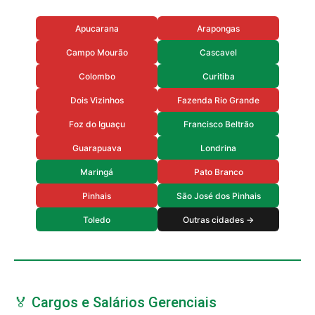
Apucarana
Arapongas
Campo Mourão
Cascavel
Colombo
Curitiba
Dois Vizinhos
Fazenda Rio Grande
Foz do Iguaçu
Francisco Beltrão
Guarapuava
Londrina
Maringá
Pato Branco
Pinhais
São José dos Pinhais
Toledo
Outras cidades →
🏅 Cargos e Salários Gerenciais