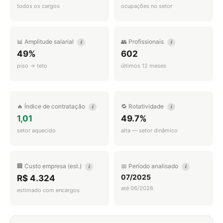
todos os cargos
ocupações no setor
📊 Amplitude salarial
👥 Profissionais
i
i
49%
602
piso → teto
últimos 12 meses
🔥 Índice de contratação
🔁 Rotatividade
i
i
1,01
49.7%
setor aquecido
alta — setor dinâmico
🏢 Custo empresa (est.)
📅 Período analisado
i
i
07/2025
R$ 4.324
até 06/2026
estimado com encargos