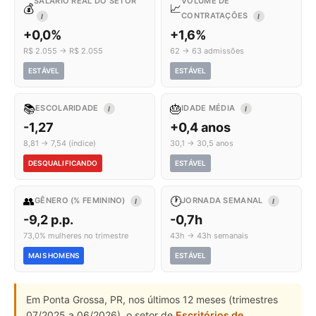
SALÁRIO REAL DO SETOR
VOLUME DE
💰
📈
CONTRATAÇÕES
I
I
+0,0%
+1,6%
R$ 2.055 → R$ 2.055
62 → 63 admissões
ESTÁVEL
ESTÁVEL
📚
🎂
ESCOLARIDADE
IDADE MÉDIA
I
I
-1,27
+0,4 anos
8,81 → 7,54 (índice)
30,1 → 30,5 anos
DESQUALIFICANDO
ESTÁVEL
👥
🕐
GÊNERO (% FEMININO)
JORNADA SEMANAL
I
I
-9,2 p.p.
-0,7h
73,0% mulheres no trimestre
43h → 43h semanais
MAIS HOMENS
ESTÁVEL
Em Ponta Grossa, PR, nos últimos 12 meses (trimestres
07/2025 a 06/2026), o setor de
Escritórios de