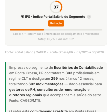
37
🎯 IPS - Índice Portal Salário do Segmento
i
Retração
Saldo: 4 • Rotatividade (intensidade de desligamento / movimento
total): 49,7% • Volume: 602
Fonte: Portal Salário / CAGED • Ponta Grossa/PR • 07/2025 a 06/2026
Empresas do segmento de
Escritórios de Contabilidade
em Ponta Grossa, PR contrataram
303
profissionais em
regime CLT e desligaram
299
nos últimos 12 meses,
totalizando
602 movimentações
— dado essencial para
gestores de RH
,
consultores de remuneração
e
diretores regionais
que acompanham a saúde do setor.
Fonte: CAGED/MTE.
O setor está
com demanda restrita
em Ponta Grossa,