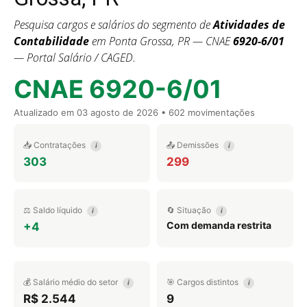
Pesquisa cargos e salários do segmento de
Atividades de
Contabilidade
em Ponta Grossa, PR — CNAE
6920-6/01
— Portal Salário / CAGED.
CNAE 6920-6/01
Atualizado em
03 agosto de 2026
• 602 movimentações
📥 Contratações
📤 Demissões
i
i
303
299
⚖️ Saldo líquido
🔄 Situação
i
i
Com demanda restrita
+4
💰 Salário médio do setor
🎯 Cargos distintos
i
i
R$ 2.544
9