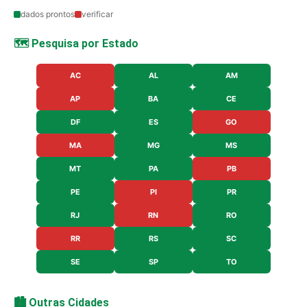
dados prontos
verificar
🗺️ Pesquisa por Estado
AC
AL
AM
AP
BA
CE
DF
ES
GO
MA
MG
MS
MT
PA
PB
PE
PI
PR
RJ
RN
RO
RR
RS
SC
SE
SP
TO
🏙️ Outras Cidades