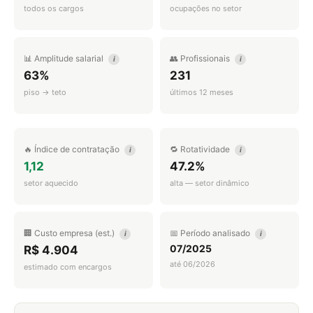
todos os cargos
ocupações no setor
📊 Amplitude salarial
👥 Profissionais
i
i
63%
231
piso → teto
últimos 12 meses
🔥 Índice de contratação
🔁 Rotatividade
i
i
1,12
47.2%
setor aquecido
alta — setor dinâmico
🏢 Custo empresa (est.)
📅 Período analisado
i
i
07/2025
R$ 4.904
até 06/2026
estimado com encargos