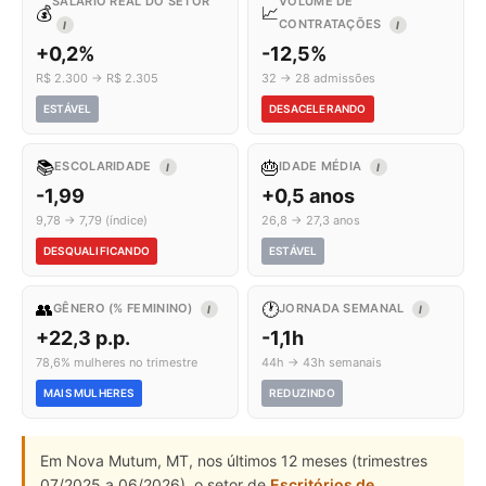
SALÁRIO REAL DO SETOR
VOLUME DE
💰
📈
CONTRATAÇÕES
I
I
+0,2%
-12,5%
R$ 2.300 → R$ 2.305
32 → 28 admissões
ESTÁVEL
DESACELERANDO
📚
🎂
ESCOLARIDADE
IDADE MÉDIA
I
I
-1,99
+0,5 anos
9,78 → 7,79 (índice)
26,8 → 27,3 anos
DESQUALIFICANDO
ESTÁVEL
👥
🕐
GÊNERO (% FEMININO)
JORNADA SEMANAL
I
I
+22,3 p.p.
-1,1h
78,6% mulheres no trimestre
44h → 43h semanais
MAIS MULHERES
REDUZINDO
Em Nova Mutum, MT, nos últimos 12 meses (trimestres
07/2025 a 06/2026), o setor de
Escritórios de