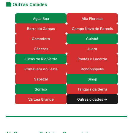
🏙️ Outras Cidades
Agua Boa
Alta Floresta
Barra do Garças
Campo Novo do Parecis
Comodoro
Cuiabá
Cáceres
Juara
Lucas do Rio Verde
Pontes e Lacerda
Primavera do Leste
Rondonópolis
Sapezal
Sinop
Sorriso
Tangara da Serra
Várzea Grande
Outras cidades →