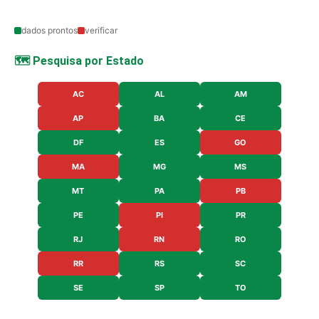
dados prontos
verificar
🗺️ Pesquisa por Estado
AC
AL
AM
AP
BA
CE
DF
ES
GO
MA
MG
MS
MT
PA
PB
PE
PI
PR
RJ
RN
RO
RR
RS
SC
SE
SP
TO