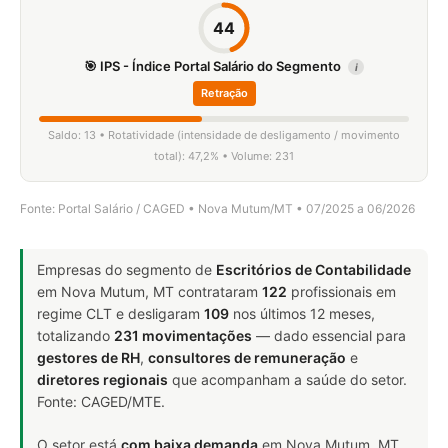
44
🎯 IPS - Índice Portal Salário do Segmento
i
Retração
Saldo: 13 • Rotatividade (intensidade de desligamento / movimento
total): 47,2% • Volume: 231
Fonte: Portal Salário / CAGED • Nova Mutum/MT • 07/2025 a 06/2026
Empresas do segmento de
Escritórios de Contabilidade
em Nova Mutum, MT contrataram
122
profissionais em
regime CLT e desligaram
109
nos últimos 12 meses,
totalizando
231 movimentações
— dado essencial para
gestores de RH
,
consultores de remuneração
e
diretores regionais
que acompanham a saúde do setor.
Fonte: CAGED/MTE.
O setor está
com baixa demanda
em Nova Mutum, MT.