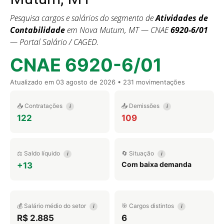
Pesquisa cargos e salários do segmento de
Atividades de
Contabilidade
em Nova Mutum, MT — CNAE
6920-6/01
— Portal Salário / CAGED.
CNAE 6920-6/01
Atualizado em
03 agosto de 2026
• 231 movimentações
📥 Contratações
📤 Demissões
i
i
122
109
⚖️ Saldo líquido
🔄 Situação
i
i
Com baixa demanda
+13
💰 Salário médio do setor
🎯 Cargos distintos
i
i
R$ 2.885
6