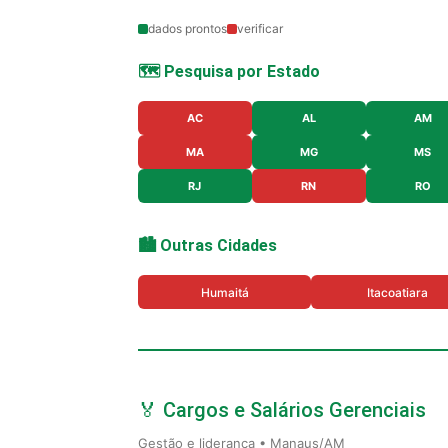
dados prontos
verificar
🗺️ Pesquisa por Estado
AC
AL
AM
MA
MG
MS
RJ
RN
RO
🏙️ Outras Cidades
Humaitá
Itacoatiara
🏅 Cargos e Salários Gerenciais
Gestão e liderança • Manaus/AM