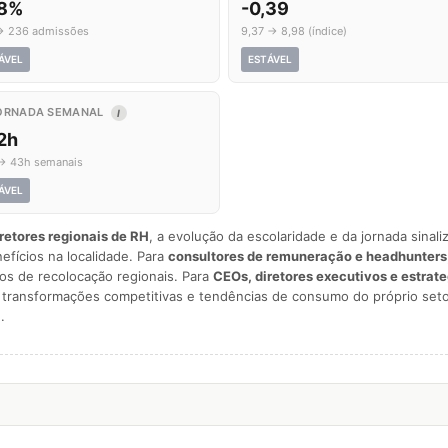
,8%
-0,39
→ 236 admissões
9,37 → 8,98 (índice)
ÁVEL
ESTÁVEL
ORNADA SEMANAL
I
2h
→ 43h semanais
ÁVEL
iretores regionais de RH
, a evolução da escolaridade e da jornada sina
nefícios na localidade. Para
consultores de remuneração e headhunters
os de recolocação regionais. Para
CEOs, diretores executivos e estrat
am transformações competitivas e tendências de consumo do próprio seto
.