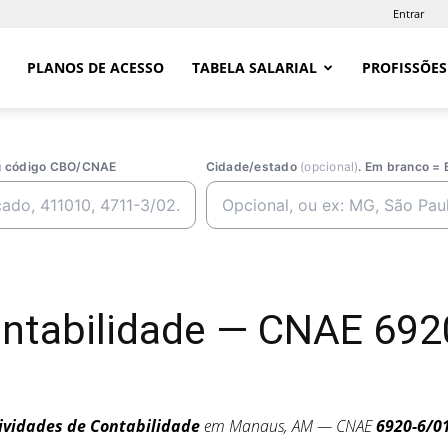
Entrar
PLANOS DE ACESSO
TABELA SALARIAL
PROFISSÕES
ou código CBO/CNAE
Cidade/estado
(opcional)
. Em branco = 
Contabilidade — CNAE 69
ividades de Contabilidade
em Manaus, AM — CNAE
6920-6/0