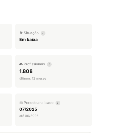
🔄 Situação
i
Em baixa
👥 Profissionais
i
1.808
últimos 12 meses
📅 Período analisado
i
07/2025
até 06/2026