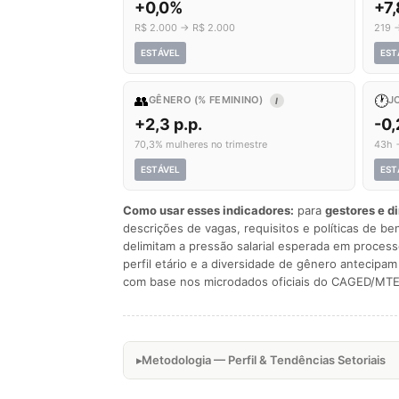
+0,0%
+7
R$ 2.000 → R$ 2.000
219 
ESTÁVEL
EST
👥
🕐
GÊNERO (% FEMININO)
J
I
+2,3 p.p.
-0,
70,3% mulheres no trimestre
43h 
ESTÁVEL
EST
Como usar esses indicadores:
para
gestores e d
descrições de vagas, requisitos e políticas de be
delimitam a pressão salarial esperada em process
perfil etário e a diversidade de gênero antecip
com base nos microdados oficiais do CAGED/MTE
Metodologia — Perfil & Tendências Setoriais