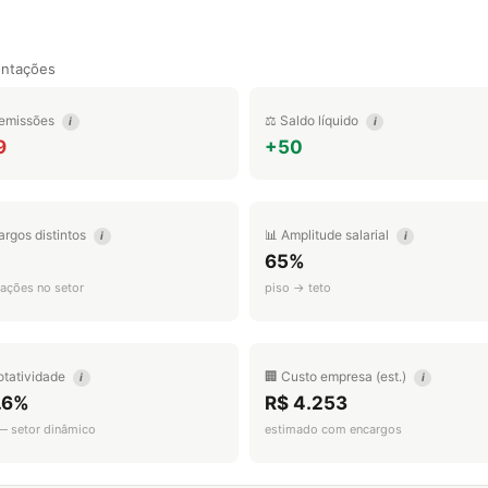
entações
emissões
⚖️ Saldo líquido
i
i
9
+50
argos distintos
📊 Amplitude salarial
i
i
65%
ações no setor
piso → teto
otatividade
🏢 Custo empresa (est.)
i
i
.6%
R$ 4.253
 — setor dinâmico
estimado com encargos