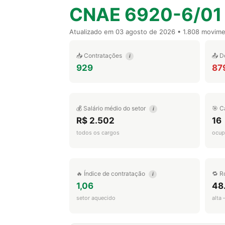
CNAE 6920-6/01
Atualizado em
03 agosto de 2026
• 1.808 movim
📥 Contratações
📤 D
i
929
87
💰 Salário médio do setor
🎯 C
i
R$ 2.502
16
todos os cargos
ocup
🔥 Índice de contratação
🔁 R
i
1,06
48
setor aquecido
alta