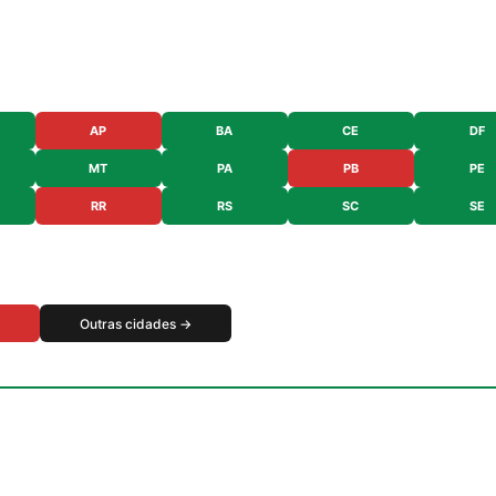
AP
BA
CE
DF
MT
PA
PB
PE
RR
RS
SC
SE
Outras cidades →