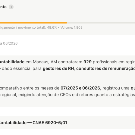
mento
i
sligamento / movimento total): 48,6% • Volume: 1.808
 a 06/2026
ontabilidade
em Manaus, AM contrataram
929
profissionais em reg
dado essencial para
gestores de RH
,
consultores de remuneraçã
omparativo entre os meses de
07/2025 e 06/2026
, registrou uma
q
 regional, exigindo atenção de CEOs e diretores quanto a estratégias
 Contabilidade — CNAE 6920-6/01