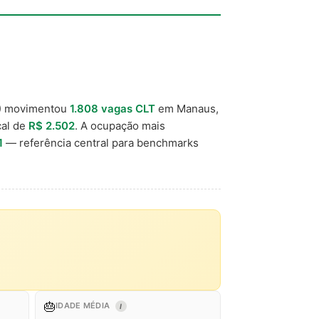
) movimentou
1.808 vagas CLT
em Manaus,
cal de
R$ 2.502
. A ocupação mais
1
— referência central para benchmarks
🎂
IDADE MÉDIA
I