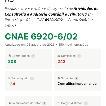
Pesquisa cargos e salários do segmento de
Atividades de
Consultoria e Auditoria Contábil e Tributária
em
Porto Alegre, RS — CNAE
6920-6/02
— Portal Salário /
CAGED.
CNAE 6920-6/02
Atualizado em
03 agosto de 2026
• 450 movimentações
📥 Contratações
📤 Demissões
i
i
208
242
⚖️ Saldo líquido
🔄 Situação
i
i
Com altíssima demanda
-34
💰 Salário médio do setor
🎯 Cargos distintos
i
i