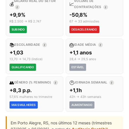
SALÁRIO REAL DO SETOR
VOLUME DE
💰
📈
CONTRATAÇÕES
I
I
+9,9%
-50,8%
R$ 2.500 → R$ 2.747
67 → 33 admissões
SUBINDO
DESACELERANDO
📚
🎂
ESCOLARIDADE
IDADE MÉDIA
I
I
+1,03
+1,1 anos
13,70 → 14,73 (índice)
28,4 → 29,5 anos
QUALIFICANDO
ESTÁVEL
👥
🕐
GÊNERO (% FEMININO)
JORNADA SEMANAL
I
I
+8,3 p.p.
+1,1h
57,6% mulheres no trimestre
42h → 43h semanais
MAIS MULHERES
AUMENTANDO
Em Porto Alegre, RS, nos últimos 12 meses (trimestres