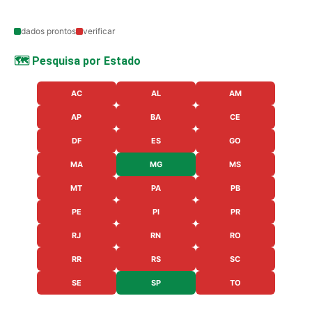
dados prontos
verificar
🗺️ Pesquisa por Estado
AC
AL
AM
AP
BA
CE
DF
ES
GO
MA
MG
MS
MT
PA
PB
PE
PI
PR
RJ
RN
RO
RR
RS
SC
SE
SP
TO