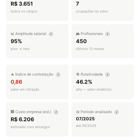
R$ 3.651
7
todos os cargos
ocupações no setor
📊 Amplitude salarial
👥 Profissionais
i
i
95%
450
piso → teto
últimos 12 meses
🔥 Índice de contratação
🔁 Rotatividade
i
i
0,86
46.2%
setor em retração
alta — setor dinâmico
🏢 Custo empresa (est.)
📅 Período analisado
i
i
07/2025
R$ 6.206
até 06/2026
estimado com encargos