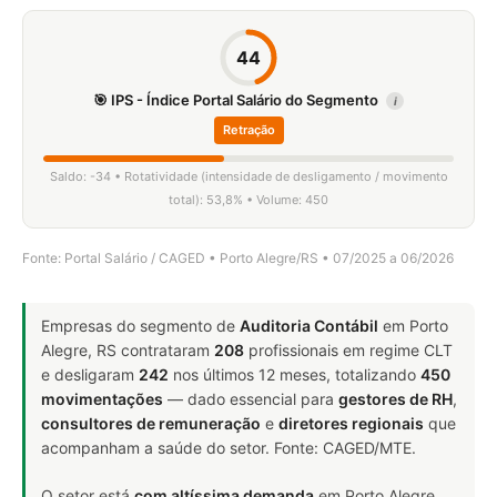
44
🎯 IPS - Índice Portal Salário do Segmento
i
Retração
Saldo: -34 • Rotatividade (intensidade de desligamento / movimento
total): 53,8% • Volume: 450
Fonte: Portal Salário / CAGED • Porto Alegre/RS • 07/2025 a 06/2026
Empresas do segmento de
Auditoria Contábil
em Porto
Alegre, RS contrataram
208
profissionais em regime CLT
e desligaram
242
nos últimos 12 meses, totalizando
450
movimentações
— dado essencial para
gestores de RH
,
consultores de remuneração
e
diretores regionais
que
acompanham a saúde do setor. Fonte: CAGED/MTE.
O setor está
com altíssima demanda
em Porto Alegre,