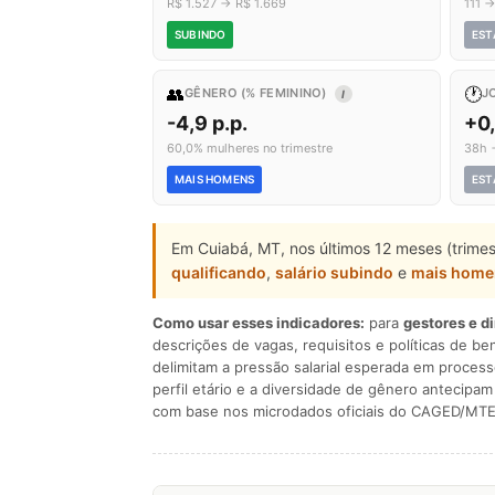
R$ 1.527 → R$ 1.669
111 
SUBINDO
EST
👥
🕐
GÊNERO (% FEMININO)
J
I
-4,9 p.p.
+0
60,0% mulheres no trimestre
38h 
MAIS HOMENS
EST
Em Cuiabá, MT, nos últimos 12 meses (trime
qualificando
,
salário subindo
e
mais home
Como usar esses indicadores:
para
gestores e d
descrições de vagas, requisitos e políticas de be
delimitam a pressão salarial esperada em process
perfil etário e a diversidade de gênero antecip
com base nos microdados oficiais do CAGED/MTE