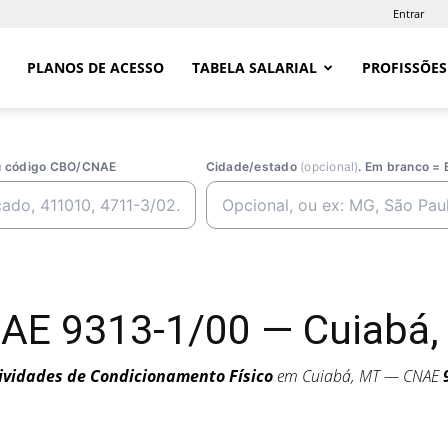
Entrar
PLANOS DE ACESSO
TABELA SALARIAL
PROFISSÕES
ou código CBO/CNAE
Cidade/estado
(opcional)
. Em branco = 
AE 9313-1/00 — Cuiabá,
ividades de Condicionamento Físico
em Cuiabá, MT — CNAE