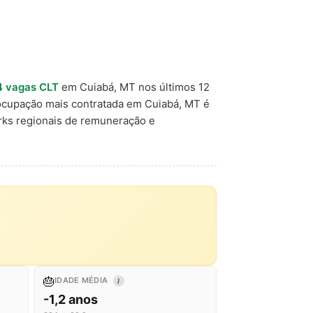
 vagas CLT
em Cuiabá, MT nos últimos 12
 ocupação mais contratada em Cuiabá, MT é
rks regionais de remuneração e
🎂
IDADE MÉDIA
I
-1,2 anos