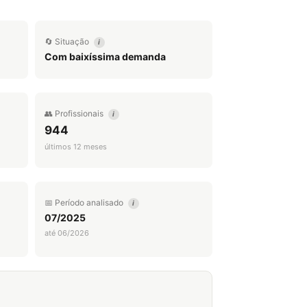
🔄 Situação
i
Com baixíssima demanda
👥 Profissionais
i
944
últimos 12 meses
📅 Período analisado
i
07/2025
até 06/2026