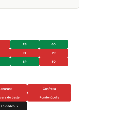
ES
GO
PI
PR
SP
TO
anarana
Confresa
vera do Leste
Rondonópolis
as cidades →