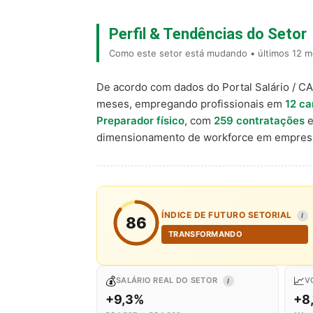
Perfil & Tendências do Setor
Como este setor está mudando • últimos 12 m
De acordo com dados do Portal Salário / C
meses, empregando profissionais em
12 ca
Preparador físico
, com
259 contratações
e
dimensionamento de workforce em empresa
ÍNDICE DE FUTURO SETORIAL
I
86
TRANSFORMANDO
💰
📈
SALÁRIO REAL DO SETOR
V
I
+9,3%
+8