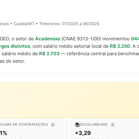
eses • Cuiabá/MT • Trimestres: 07/2025 a 06/2026
AGED, o setor de
Academias
(CNAE 9313-1/00) movimentou
944
rgos distintos
, com salário médio setorial local de
R$ 2.250
. A
 salário médio de
R$ 2.703
— referência central para benchma
s do setor.
📚
OLUME DE CONTRATAÇÕES
ESCOLARIDADE
I
I
,1%
+3,29