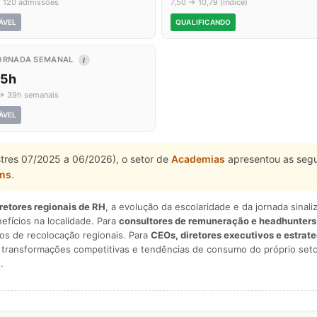
→ 120 admissões
7,50 → 10,79 (índice)
ÁVEL
QUALIFICANDO
ORNADA SEMANAL
I
,5h
→ 39h semanais
ÁVEL
stres 07/2025 a 06/2026), o setor de
Academias
apresentou as segu
ns
.
iretores regionais de RH
, a evolução da escolaridade e da jornada sina
nefícios na localidade. Para
consultores de remuneração e headhunters
os de recolocação regionais. Para
CEOs, diretores executivos e estrat
am transformações competitivas e tendências de consumo do próprio seto
.