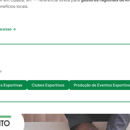
nefícios locais.
 acesso →
ar
es Esportivas
Clubes Esportivos
Produção de Eventos Esportiv