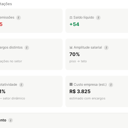
tações
emissões
⚖️ Saldo líquido
i
i
5
+54
argos distintos
📊 Amplitude salarial
i
i
70%
ações no setor
piso → teto
otatividade
🏢 Custo empresa (est.)
i
i
.1%
R$ 3.825
 — setor dinâmico
estimado com encargos
mento
i