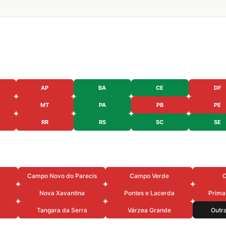
AP
BA
CE
DF
MT
PA
PB
PE
RR
RS
SC
SE
Campo Novo do Parecis
Campo Verde
C
Nova Xavantina
Pontes e Lacerda
Prima
Tangara da Serra
Várzea Grande
Outr