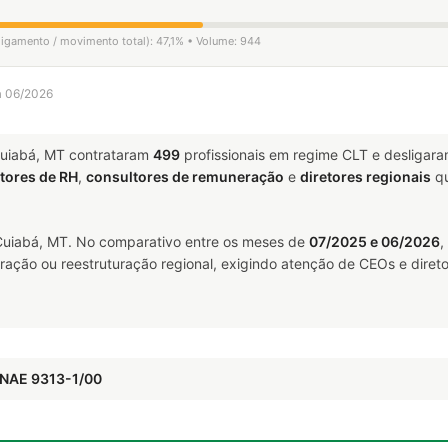
ligamento / movimento total): 47,1% • Volume: 944
a 06/2026
uiabá, MT contrataram
499
profissionais em regime CLT e desligar
tores de RH
,
consultores de remuneração
e
diretores regionais
qu
uiabá, MT. No comparativo entre os meses de
07/2025 e 06/2026
,
ração ou reestruturação regional, exigindo atenção de CEOs e direto
CNAE 9313-1/00