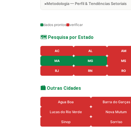
Metodologia — Perfil & Tendências Setoriais
dados prontos
verificar
🗺️ Pesquisa por Estado
AC
AL
AM
MA
MG
MS
RJ
RN
RO
🏙️ Outras Cidades
Agua Boa
Barra do Garças
Lucas do Rio Verde
Nova Mutum
Sinop
Sorriso