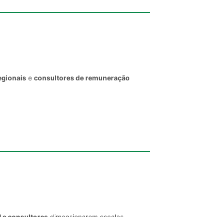
egionais
e
consultores de remuneração
H e consultores
dimensionarem escalas,