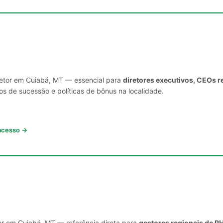
setor em Cuiabá, MT — essencial para
diretores executivos, CEOs r
s de sucessão e políticas de bônus na localidade.
 acesso →
or em Cuiabá, MT — referência direta para
gestores regionais de R