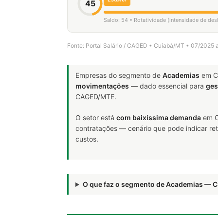
45
Saldo: 54 • Rotatividade (intensidade de des
Fonte: Portal Salário / CAGED • Cuiabá/MT • 07/2025 
Empresas do segmento de
Academias
em C
movimentações
— dado essencial para
ges
CAGED/MTE.
O setor está
com baixíssima demanda
em C
contratações — cenário que pode indicar ret
custos.
O que faz o segmento de Academias — 