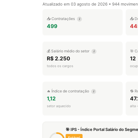
Atualizado em
03 agosto de 2026
• 944 movimen
📥 Contratações
📤 D
i
499
44
💰 Salário médio do setor
🎯 C
i
R$ 2.250
12
todos os cargos
ocup
🔥 Índice de contratação
🔁 R
i
1,12
47
setor aquecido
alta
🎯 IPS - Índice Portal Salário do Seg
Estável