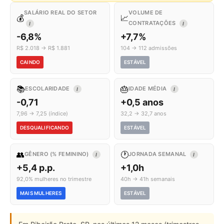
SALÁRIO REAL DO SETOR
VOLUME DE
💰
📈
CONTRATAÇÕES
I
I
-6,8%
+7,7%
R$ 2.018 → R$ 1.881
104 → 112 admissões
CAINDO
ESTÁVEL
📚
🎂
ESCOLARIDADE
IDADE MÉDIA
I
I
-0,71
+0,5 anos
7,96 → 7,25 (índice)
32,2 → 32,7 anos
DESQUALIFICANDO
ESTÁVEL
👥
🕐
GÊNERO (% FEMININO)
JORNADA SEMANAL
I
I
+5,4 p.p.
+1,0h
92,0% mulheres no trimestre
40h → 41h semanais
MAIS MULHERES
ESTÁVEL