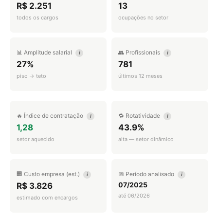
R$ 2.251
13
todos os cargos
ocupações no setor
📊 Amplitude salarial
👥 Profissionais
i
i
27%
781
piso → teto
últimos 12 meses
🔥 Índice de contratação
🔁 Rotatividade
i
i
1,28
43.9%
setor aquecido
alta — setor dinâmico
🏢 Custo empresa (est.)
📅 Período analisado
i
i
07/2025
R$ 3.826
até 06/2026
estimado com encargos