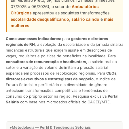
Em Ribeirão Preto, SP, nos últimos 12 meses (trimestres
07/2025 a 06/2026), o setor de
Ambulatórios
Cirúrgicos
apresentou as seguintes transformações:
escolaridade desqualificando
,
salário caindo
e
mais
mulheres
.
Como usar esses indicadores:
para
gestores e diretores
regionais de RH
, a evolução da escolaridade e da jornada sinaliza
mudanças estruturais que exigem ajuste em descrições de
vagas, requisitos e políticas de benefícios na localidade. Para
consultores de remuneração e headhunters
, o salário real do
setor e a variação de volume delimitam a pressão salarial
esperada em processos de recolocação regionais. Para
CEOs,
diretores executivos e estrategistas de negócio
, o Índice de
Futuro Setorial, o perfil etário e a diversidade de gênero
antecipam transformações competitivas e tendências de
consumo do próprio setor na região. Pesquisa exclusiva
Portal
Salário
com base nos microdados oficiais do CAGED/MTE.
Metodologia — Perfil & Tendências Setoriais