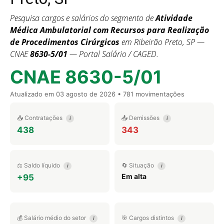
Pesquisa cargos e salários do segmento de
Atividade
Médica Ambulatorial com Recursos para Realização
de Procedimentos Cirúrgicos
em Ribeirão Preto, SP —
CNAE
8630-5/01
— Portal Salário / CAGED.
CNAE 8630-5/01
Atualizado em
03 agosto de 2026
• 781 movimentações
📥 Contratações
📤 Demissões
i
i
438
343
⚖️ Saldo líquido
🔄 Situação
i
i
Em alta
+95
💰 Salário médio do setor
🎯 Cargos distintos
i
i