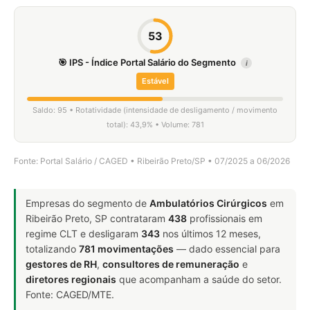
53
🎯 IPS - Índice Portal Salário do Segmento
i
Estável
Saldo: 95 • Rotatividade (intensidade de desligamento / movimento
total): 43,9% • Volume: 781
Fonte: Portal Salário / CAGED • Ribeirão Preto/SP • 07/2025 a 06/2026
Empresas do segmento de
Ambulatórios Cirúrgicos
em
Ribeirão Preto, SP contrataram
438
profissionais em
regime CLT e desligaram
343
nos últimos 12 meses,
totalizando
781 movimentações
— dado essencial para
gestores de RH
,
consultores de remuneração
e
diretores regionais
que acompanham a saúde do setor.
Fonte: CAGED/MTE.