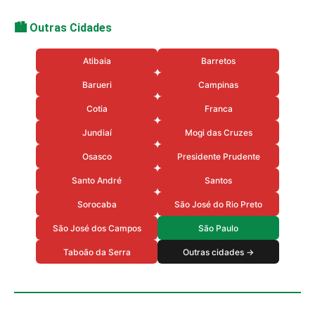
🏙️ Outras Cidades
Atibaia
Barretos
Barueri
Campinas
Cotia
Franca
Jundiaí
Mogi das Cruzes
Osasco
Presidente Prudente
Santo André
Santos
Sorocaba
São José do Rio Preto
São José dos Campos
São Paulo
Taboão da Serra
Outras cidades →