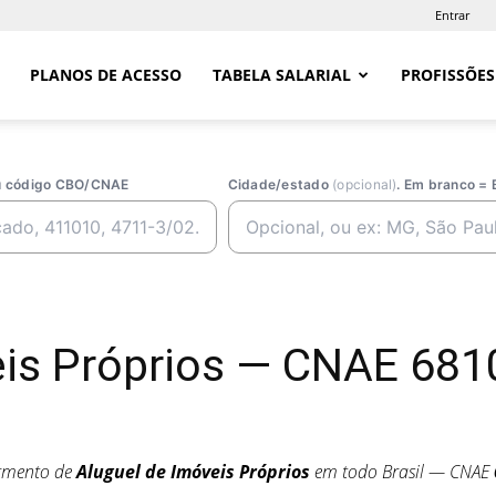
Entrar
PLANOS DE ACESSO
TABELA SALARIAL
PROFISSÕES
ou código CBO/CNAE
Cidade/estado
(opcional)
. Em branco = 
eis Próprios — CNAE 681
egmento de
Aluguel de Imóveis Próprios
em todo Brasil — CNAE