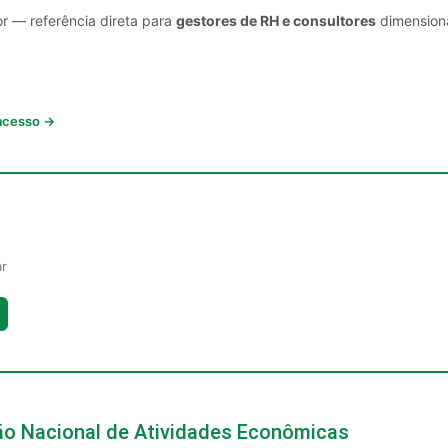
or — referência direta para
gestores de RH e consultores
dimensiona
 acesso →
ar
ção Nacional de Atividades Econômicas