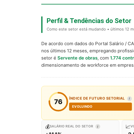
Perfil & Tendências do Setor
Como este setor está mudando • últimos 12 me
De acordo com dados do Portal Salário / C
nos últimos 12 meses, empregando profiss
setor é
Servente de obras
, com
1.774 cont
dimensionamento de workforce em empresa
ÍNDICE DE FUTURO SETORIAL
I
76
EVOLUINDO
💰
📈
SALÁRIO REAL DO SETOR
V
I