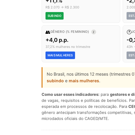
+11,1%
-2
R$ 2.070 → R$ 2.300
2.00
SUBINDO
EST
👥
🕐
GÊNERO (% FEMININO)
J
I
+4,0 p.p.
-0,
37,2% mulheres no trimestre
43h 
MAIS MULHERES
EST
No Brasil, nos últimos 12 meses (trimestres
subindo
e
mais mulheres
.
Como usar esses indicadores:
para
gestores e d
de vagas, requisitos e políticas de benefícios. Pa
esperada em processos de recolocação. Para
CEO
gênero antecipam transformações competitivas, 
microdados oficiais do CAGED/MTE.