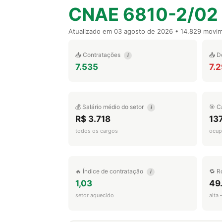
CNAE 6810-2/02
Atualizado em
03 agosto de 2026
• 14.829 movi
📥 Contratações
📤 D
i
7.535
7.
💰 Salário médio do setor
🎯 C
i
R$ 3.718
13
todos os cargos
ocup
🔥 Índice de contratação
🔁 R
i
1,03
49
setor aquecido
alta