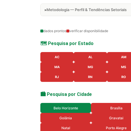
Metodologia — Perfil & Tendências Setoriais
dados prontos
verificar disponibilidade
🗺️ Pesquisa por Estado
AC
AL
AM
MA
MG
MS
RJ
RN
RO
🏙️ Pesquisa por Cidade
Belo Horizonte
Brasília
Goiânia
Gravatai
Natal
Porto Alegre