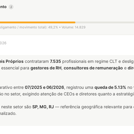
mento
i
esligamento / movimento total): 49,2% • Volume: 14.829
2026
eis Próprios
contrataram
7.535
profissionais em regime CLT e desl
essencial para
gestores de RH
,
consultores de remuneração
e
dir
rativo entre
07/2025 e 06/2026
, registrou uma
queda de 5.13%
no 
ão no setor, exigindo atenção de CEOs e diretores quanto a estratégi
 neste setor são
SP, MG, RJ
— referência geográfica relevante para
alizado.