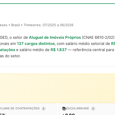
ses • Brasil • Trimestres: 07/2025 a 06/2026
AGED, o setor de
Aluguel de Imóveis Próprios
(CNAE 6810-2/02
ionais em
137 cargos distintos
, com salário médio setorial de
R
ratações
e salário médio de
R$ 1.837
— referência central par
s do setor.
📚
OLUME DE CONTRATAÇÕES
ESCOLARIDADE
I
I