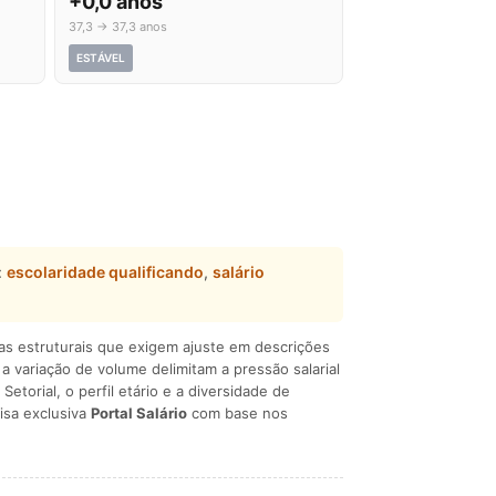
+0,0 anos
37,3 → 37,3 anos
ESTÁVEL
:
escolaridade qualificando
,
salário
ças estruturais que exigem ajuste em descrições
e a variação de volume delimitam a pressão salarial
 Setorial, o perfil etário e a diversidade de
isa exclusiva
Portal Salário
com base nos