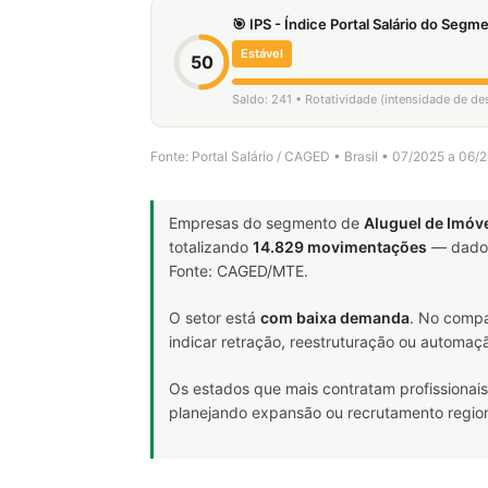
🎯 IPS - Índice Portal Salário do Seg
Estável
50
Saldo: 241 • Rotatividade (intensidade de d
Fonte: Portal Salário / CAGED • Brasil • 07/2025 a 06/
Empresas do segmento de
Aluguel de Imóv
totalizando
14.829 movimentações
— dado 
Fonte: CAGED/MTE.
O setor está
com baixa demanda
. No compa
indicar retração, reestruturação ou automaç
Os estados que mais contratam profissionais
planejando expansão ou recrutamento region