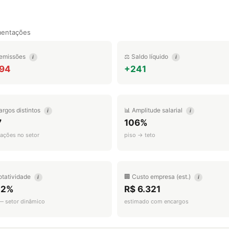
mentações
emissões
⚖️ Saldo líquido
i
i
294
+241
argos distintos
📊 Amplitude salarial
i
i
7
106%
ações no setor
piso → teto
otatividade
🏢 Custo empresa (est.)
i
i
.2%
R$ 6.321
 — setor dinâmico
estimado com encargos