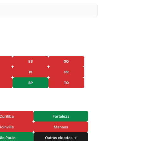
ES
GO
PI
PR
SP
TO
Curitiba
Fortaleza
Joinville
Manaus
ão Paulo
Outras cidades →