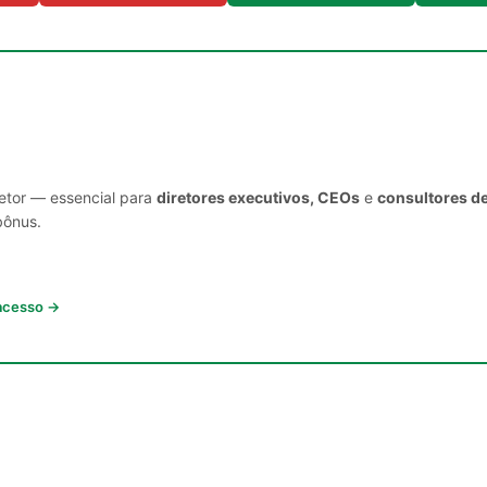
setor — essencial para
diretores executivos, CEOs
e
consultores d
bônus.
 acesso →