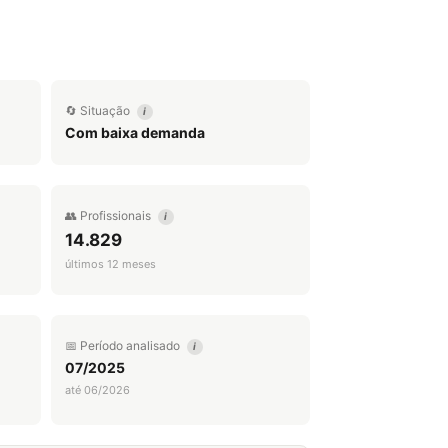
🔄 Situação
i
Com baixa demanda
👥 Profissionais
i
14.829
últimos 12 meses
📅 Período analisado
i
07/2025
até 06/2026