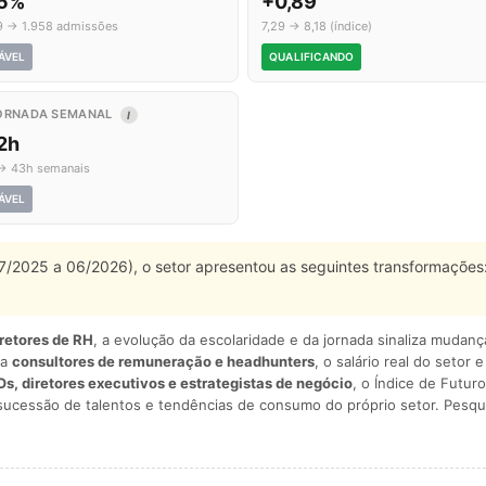
,5%
+0,89
9 → 1.958 admissões
7,29 → 8,18 (índice)
ÁVEL
QUALIFICANDO
ORNADA SEMANAL
I
2h
→ 43h semanais
ÁVEL
 07/2025 a 06/2026), o setor apresentou as seguintes transformações
iretores de RH
, a evolução da escolaridade e da jornada sinaliza mudan
ra
consultores de remuneração e headhunters
, o salário real do setor 
s, diretores executivos e estrategistas de negócio
, o Índice de Futuro
sucessão de talentos e tendências de consumo do próprio setor. Pesqu