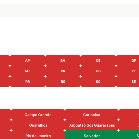
AP
BA
CE
DF
MT
PA
PB
PE
RR
RS
SC
SE
Campo Grande
Cariacica
Guarulhos
Jaboatão dos Guararapes
Rio de Janeiro
Salvador
S