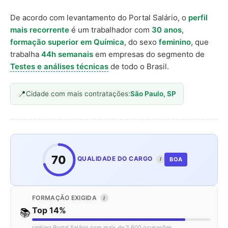
De acordo com levantamento do Portal Salário, o
perfil
mais recorrente
é um trabalhador com
30 anos
,
formação superior em Química
, do sexo
feminino
, que
trabalha
44h semanais
em empresas do segmento de
Testes e análises técnicas
de todo o Brasil.
Cidade com mais contratações:
São Paulo, SP
70
QUALIDADE DO CARGO
BOA
I
FORMAÇÃO EXIGIDA
I
Top 14%
📚
ranking Portal Salário com mais de 2.600 ocupações