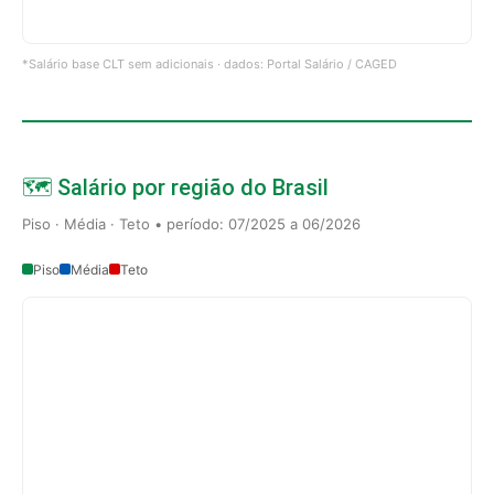
*Salário base CLT sem adicionais · dados: Portal Salário / CAGED
🗺️ Salário por região do Brasil
Piso · Média · Teto • período: 07/2025 a 06/2026
Piso
Média
Teto