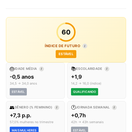
60
ÍNDICE DE FUTURO
I
ESTÁVEL
🎂
📚
IDADE MÉDIA
ESCOLARIDADE
I
I
-0,5 anos
+1,9
34,5 → 34,0 anos
14,2 → 16,0 (índice)
ESTÁVEL
QUALIFICANDO
👥
🕐
GÊNERO (% FEMININO)
JORNADA SEMANAL
I
I
+7,3 p.p.
+0,7h
57,0% mulheres no trimestre
42h → 43h semanais
MAIS MULHERES
ESTÁVEL