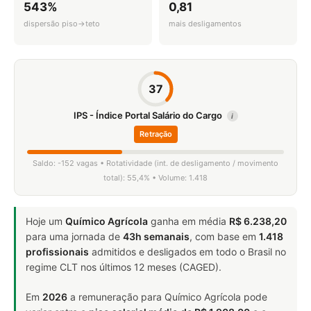
543%
0,81
dispersão piso→teto
mais desligamentos
37
IPS - Índice Portal Salário do Cargo
i
Retração
Saldo: -152 vagas • Rotatividade (int. de desligamento / movimento
total): 55,4% • Volume: 1.418
Hoje um
Químico Agrícola
ganha em média
R$ 6.238,20
para uma jornada de
43h semanais
, com base em
1.418
profissionais
admitidos e desligados em todo o Brasil no
regime CLT nos últimos 12 meses (CAGED).
Em
2026
a remuneração para Químico Agrícola pode