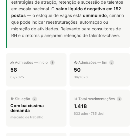
estratégias de atração, retenção e sucessão de talentos
em escala nacional. O
saldo líquido é negativo em 152
postos
— o estoque de vagas está
diminuindo
, cenário
que pode indicar reestruturações, automação ou
migração de atividades. Relevante para consultores de
RH e diretores planejarem retenção de talentos-chave.
📥 Admissões — início
📤 Admissões — fim
i
i
58
50
07/2025
06/2026
🔄 Situação
📊 Total movimentações
i
i
Com baixíssima
1.418
demanda
633 adm · 785 desl
mercado de trabalho