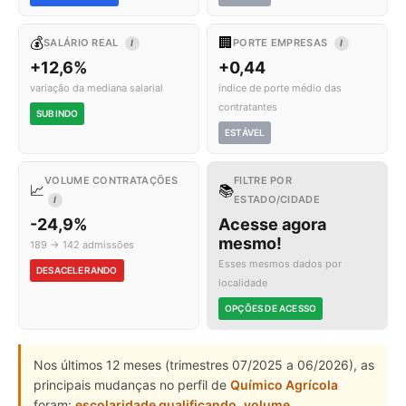
💰
🏢
SALÁRIO REAL
PORTE EMPRESAS
I
I
+12,6%
+0,44
variação da mediana salarial
índice de porte médio das
contratantes
SUBINDO
ESTÁVEL
VOLUME CONTRATAÇÕES
FILTRE POR
📈
📚
ESTADO/CIDADE
I
-24,9%
Acesse agora
mesmo!
189 → 142 admissões
Esses mesmos dados por
DESACELERANDO
localidade
OPÇÕES DE ACESSO
Nos últimos 12 meses (trimestres 07/2025 a 06/2026), as
principais mudanças no perfil de
Químico Agrícola
foram:
escolaridade qualificando
,
volume