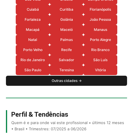
Cuiabá
Curitiba
Florianópolis
Fortaleza
Goiânia
João Pessoa
Macapá
Maceió
Manaus
Natal
Palmas
Porto Alegre
Porto Velho
Recife
Rio Branco
Rio de Janeiro
Salvador
São Luís
São Paulo
Teresina
Vitória
Outras cidades →
Perfil & Tendências
Quem é e para onde vai este profissional • últimos 12 meses
• Brasil • Trimestres: 07/2025 a 06/2026