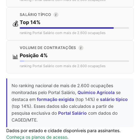
SALÁRIO TÍPICO
I
Top 14%
💰
ranking Portal Salário com mais de 2.600 ocupações
VOLUME DE CONTRATAÇÕES
I
Posição 4%
📊
ranking Portal Salário com mais de 2.600 ocupações
No ranking nacional de mais de 2.600 ocupações
monitoradas pelo Portal Salário,
Químico Agrícola
se
destaca em
formação exigida
(top 14%) e
salário típico
(top 14%). Esses dados são calculados a partir de
pesquisa exclusiva do
Portal Salário
com dados do
CAGED/MTE.
Dados por estado e cidade disponíveis para assinantes.
Conheça os planos de acesso
.