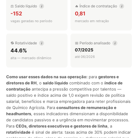
⚖️ Saldo líquido
🔥 Índice de contratação
i
i
-152
0,81
vagas geradas no período
mercado em retração
🔁 Rotatividade
📅 Período analisado
i
i
07/2025
44.6%
até 06/2026
alta — mercado dinâmico
Como usar esses dados na sua operação:
para
gestores e
diretores de RH
, o
saldo líquido
combinado com o
índice de
contratação
antecipa a pressão competitiva por talentos —
saldo positivo e índice acima de 1,0 exigem revisão de política
salarial, benefícios e marca empregadora para reter profissionais
de Químico Agrícola. Para
consultores de remuneração e
headhunters
, esses indicadores dimensionam a disponibilidade
de candidatos passivos e a urgência em movimentar processos.
Para
CEOs, diretores executivos e gestores de linha
, a
rotatividade
é sinal de alerta: taxas acima de 30% podem indicar