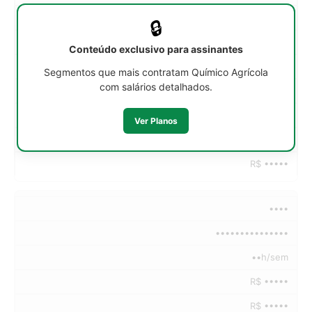
••h/sem
🔒
R$ •••••
Conteúdo exclusivo para assinantes
R$ •••••
Segmentos que mais contratam Químico Agrícola
com salários detalhados.
R$ •••••
R$ •••••
Ver Planos
R$ •••••
R$ •••••
••••
•••••••••••••••
••h/sem
R$ •••••
R$ •••••