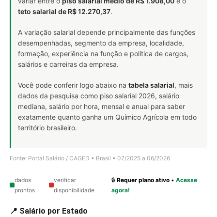
variar entre o
piso salarial médio de R$ 1.908,00
e o
teto salarial de R$ 12.270,37
.
A variação salarial depende principalmente das funções
desempenhadas, segmento da empresa, localidade,
formação, experiência na função e política de cargos,
salários e carreiras da empresa.
Você pode conferir logo abaixo na
tabela salarial
, mais
dados da pesquisa como piso salarial 2026, salário
mediana, salário por hora, mensal e anual para saber
exatamente quanto ganha um Químico Agrícola em todo
território brasileiro.
Fonte: Portal Salário / CAGED • Brasil • 07/2025 a 06/2026
dados
verificar
🔒
Requer plano ativo
•
Acesse
prontos
disponibilidade
agora!
📍 Salário por Estado