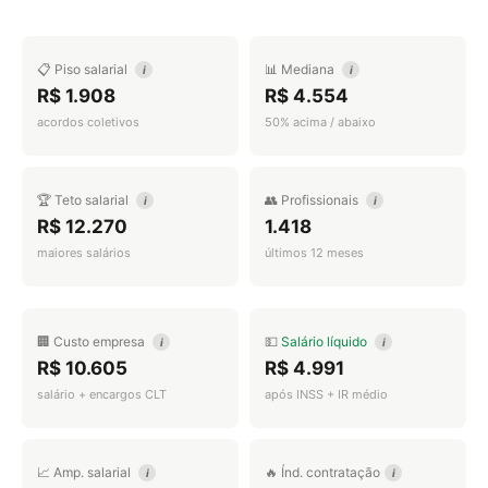
📋 Piso salarial
📊 Mediana
i
i
R$ 1.908
R$ 4.554
acordos coletivos
50% acima / abaixo
🏆 Teto salarial
👥 Profissionais
i
i
R$ 12.270
1.418
maiores salários
últimos 12 meses
🏢 Custo empresa
💵
Salário líquido
i
i
R$ 10.605
R$ 4.991
salário + encargos CLT
após INSS + IR médio
📈 Amp. salarial
🔥 Índ. contratação
i
i