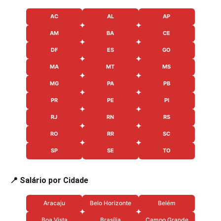
AC
AL
AP
AM
BA
CE
DF
ES
GO
MA
MT
MS
MG
PA
PB
PR
PE
PI
RJ
RN
RS
RO
RR
SC
SP
SE
TO
📍 Salário por Cidade
Aracaju
Belo Horizonte
Belém
Boa Vista
Brasília
Campo Grande