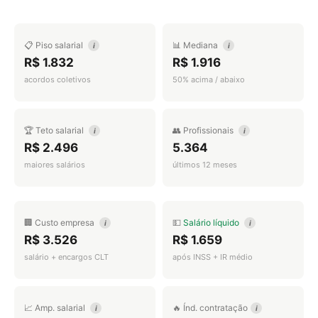
📋 Piso salarial
📊 Mediana
i
i
R$ 1.832
R$ 1.916
acordos coletivos
50% acima / abaixo
🏆 Teto salarial
👥 Profissionais
i
i
R$ 2.496
5.364
maiores salários
últimos 12 meses
🏢 Custo empresa
💵
Salário líquido
i
i
R$ 3.526
R$ 1.659
salário + encargos CLT
após INSS + IR médio
📈 Amp. salarial
🔥 Índ. contratação
i
i