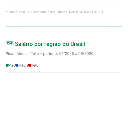
*Salário base CLT sem adicionais · dados: Portal Salário / CAGED
🗺️ Salário por região do Brasil
Piso · Média · Teto • período: 07/2025 a 06/2026
Piso
Média
Teto