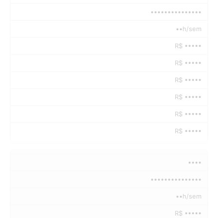
•••••••••••••••
••h/sem
R$ •••••
R$ •••••
R$ •••••
R$ •••••
R$ •••••
R$ •••••
••••
•••••••••••••••
••h/sem
R$ •••••