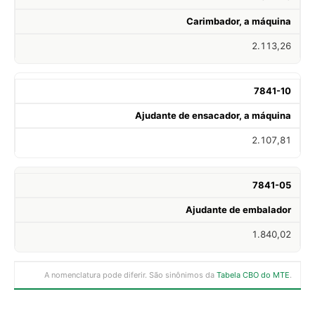
Carimbador, a máquina
2.113,26
7841-10
Ajudante de ensacador, a máquina
2.107,81
7841-05
Ajudante de embalador
1.840,02
A nomenclatura pode diferir. São sinônimos da
Tabela CBO do MTE
.