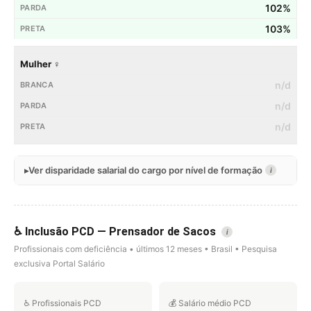
102%
103%
Mulher ♀
n/d
n/d
n/d
Ver disparidade salarial do cargo por nível de formação
i
♿ Inclusão PCD — Prensador de Sacos
i
Profissionais com deficiência • últimos 12 meses • Brasil • Pesquisa
exclusiva Portal Salário
♿ Profissionais PCD
💰 Salário médio PCD