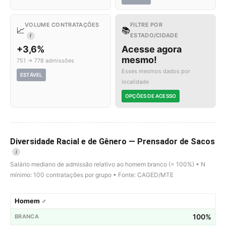
VOLUME CONTRATAÇÕES
FILTRE POR
📈
📚
ESTADO/CIDADE
I
+3,6%
Acesse agora
mesmo!
751 → 778 admissões
Esses mesmos dados por
ESTÁVEL
localidade
OPÇÕES DE ACESSO
Diversidade Racial e de Gênero — Prensador de Sacos
i
Salário mediano de admissão relativo ao homem branco (= 100%) • N
mínimo: 100 contratações por grupo • Fonte: CAGED/MTE
Homem ♂
100%