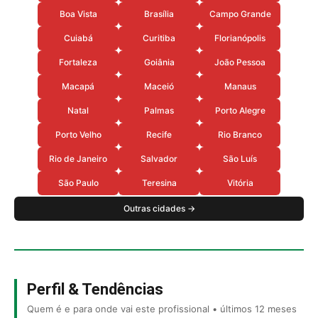
Boa Vista
Brasília
Campo Grande
Cuiabá
Curitiba
Florianópolis
Fortaleza
Goiânia
João Pessoa
Macapá
Maceió
Manaus
Natal
Palmas
Porto Alegre
Porto Velho
Recife
Rio Branco
Rio de Janeiro
Salvador
São Luís
São Paulo
Teresina
Vitória
Outras cidades →
Perfil & Tendências
Quem é e para onde vai este profissional • últimos 12 meses