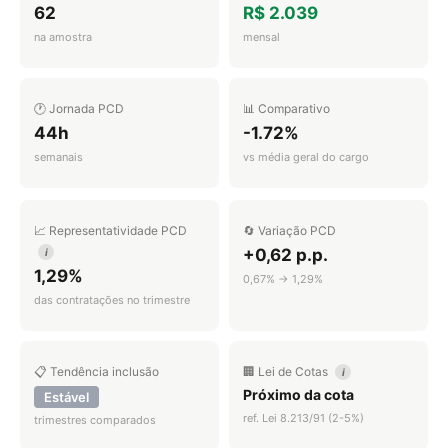
62
R$ 2.039
na amostra
mensal
🕐 Jornada PCD
📊 Comparativo
44h
-1.72%
semanais
vs média geral do cargo
📈 Representatividade PCD
🔄 Variação PCD
+0,62 p.p.
i
1,29%
0,67% → 1,29%
das contratações no trimestre
📋 Tendência inclusão
🏢 Lei de Cotas
i
Próximo da cota
Estável
ref. Lei 8.213/91 (2-5%)
trimestres comparados