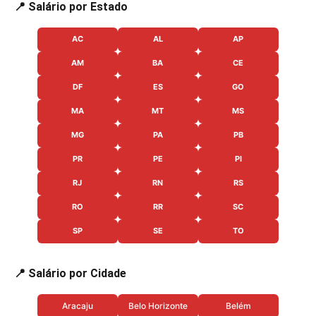
📍 Salário por Estado
AC
AL
AP
AM
BA
CE
DF
ES
GO
MA
MT
MS
MG
PA
PB
PR
PE
PI
RJ
RN
RS
RO
RR
SC
SP
SE
TO
📍 Salário por Cidade
Aracaju
Belo Horizonte
Belém