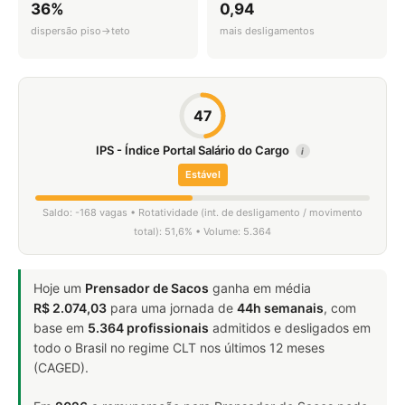
36%
0,94
dispersão piso→teto
mais desligamentos
47
IPS - Índice Portal Salário do Cargo
i
Estável
Saldo: -168 vagas • Rotatividade (int. de desligamento / movimento
total): 51,6% • Volume: 5.364
Hoje um
Prensador de Sacos
ganha em média
R$ 2.074,03
para uma jornada de
44h semanais
, com
base em
5.364 profissionais
admitidos e desligados em
todo o Brasil no regime CLT nos últimos 12 meses
(CAGED).