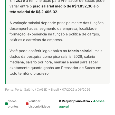
Em
2026
a remuneração para Prensador de Sacos pode
variar entre o
piso salarial médio de R$ 1.832,36
e o
teto salarial de R$ 2.496,02
.
A variação salarial depende principalmente das funções
desempenhadas, segmento da empresa, localidade,
formação, experiência na função e política de cargos,
salários e carreiras da empresa.
Você pode conferir logo abaixo na
tabela salarial
, mais
dados da pesquisa como piso salarial 2026, salário
mediana, salário por hora, mensal e anual para saber
exatamente quanto ganha um Prensador de Sacos em
todo território brasileiro.
Fonte: Portal Salário / CAGED • Brasil • 07/2025 a 06/2026
dados
verificar
🔒
Requer plano ativo
•
Acesse
prontos
disponibilidade
agora!