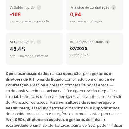
⚖️ Saldo líquido
🔥 Índice de contratação
i
i
-168
0,94
vagas geradas no período
mercado em retração
🔁 Rotatividade
📅 Período analisado
i
i
07/2025
48.4%
até 06/2026
alta — mercado dinâmico
Como usar esses dados na sua operação:
para
gestores e
diretores de RH
, o
saldo líquido
combinado com o
índice de
contratação
antecipa a pressão competitiva por talentos —
saldo positivo e índice acima de 1,0 exigem revisão de política
salarial, benefícios e marca empregadora para reter profissionais
de Prensador de Sacos. Para
consultores de remuneração e
headhunters
, esses indicadores dimensionam a disponibilidade
de candidatos passivos e a urgência em movimentar processos.
Para
CEOs, diretores executivos e gestores de linha
, a
rotatividade
é sinal de alerta: taxas acima de 30% podem indicar