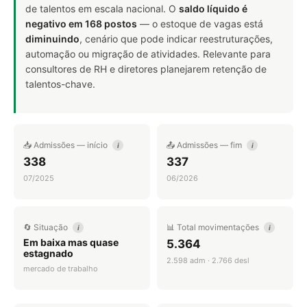
de talentos em escala nacional. O
saldo líquido é
negativo em 168 postos
— o estoque de vagas está
diminuindo
, cenário que pode indicar reestruturações,
automação ou migração de atividades. Relevante para
consultores de RH e diretores planejarem retenção de
talentos-chave.
📥 Admissões — início
📤 Admissões — fim
i
i
338
337
07/2025
06/2026
🔄 Situação
📊 Total movimentações
i
i
Em baixa mas quase
5.364
estagnado
2.598 adm · 2.766 desl
mercado de trabalho