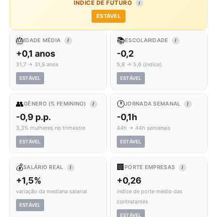
ÍNDICE DE FUTURO
I
ESTÁVEL
🎂
📚
IDADE MÉDIA
ESCOLARIDADE
I
I
+0,1 anos
-0,2
31,7 → 31,8 anos
5,8 → 5,6 (índice)
ESTÁVEL
ESTÁVEL
👥
🕐
GÊNERO (% FEMININO)
JORNADA SEMANAL
I
I
-0,9 p.p.
-0,1h
3,3% mulheres no trimestre
44h → 44h semanais
ESTÁVEL
ESTÁVEL
💰
🏢
SALÁRIO REAL
PORTE EMPRESAS
I
I
+1,5%
+0,26
variação da mediana salarial
índice de porte médio das
contratantes
ESTÁVEL
ESTÁVEL