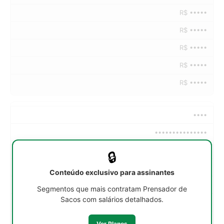
R$ •••••
R$ •••••
R$ •••••
R$ •••••
R$ •••••
••••
•••••••••••••••
••h/sem
🔒
R$ •••••
Conteúdo exclusivo para assinantes
R$ •••••
Segmentos que mais contratam Prensador de
Sacos com salários detalhados.
R$ •••••
R$ •••••
Ver Planos