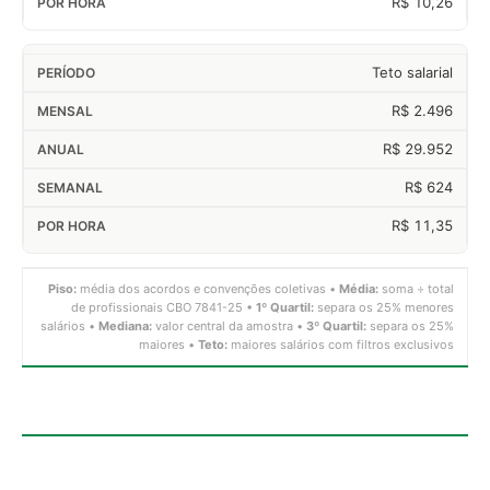
R$ 10,26
Teto salarial
R$ 2.496
R$ 29.952
R$ 624
R$ 11,35
Piso:
média dos acordos e convenções coletivas •
Média:
soma ÷ total
de profissionais CBO 7841-25 •
1º Quartil:
separa os 25% menores
salários •
Mediana:
valor central da amostra •
3º Quartil:
separa os 25%
maiores •
Teto:
maiores salários com filtros exclusivos