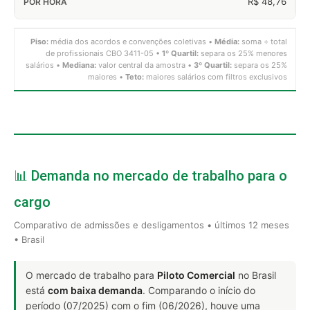
R$ 48,76
Piso:
média dos acordos e convenções coletivas •
Média:
soma ÷ total
de profissionais CBO 3411-05 •
1º Quartil:
separa os 25% menores
salários •
Mediana:
valor central da amostra •
3º Quartil:
separa os 25%
maiores •
Teto:
maiores salários com filtros exclusivos
📊 Demanda no mercado de trabalho para o
cargo
Comparativo de admissões e desligamentos • últimos 12 meses
• Brasil
O mercado de trabalho para
Piloto Comercial
no Brasil
está
com baixa demanda
. Comparando o início do
período (07/2025) com o fim (06/2026), houve uma