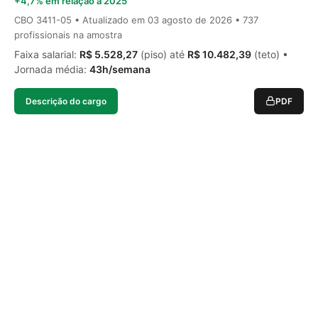
+4,7% em relação a 2025
CBO 3411-05 • Atualizado em
03 agosto de 2026
• 737
profissionais na amostra
Faixa salarial:
R$ 5.528,27
(piso) até
R$ 10.482,39
(teto) •
Jornada média:
43h/semana
Descrição do cargo
PDF