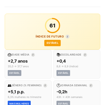
61
ÍNDICE DE FUTURO
I
ESTÁVEL
🎂
📚
IDADE MÉDIA
ESCOLARIDADE
I
I
+2,7 anos
+0,4
35,0 → 37,7 anos
8,6 → 8,9 (índice)
ESTÁVEL
ESTÁVEL
👥
🕐
GÊNERO (% FEMININO)
JORNADA SEMANAL
I
I
+5,1 p.p.
-0,2h
6,3% mulheres no trimestre
43h → 43h semanais
MAIS MULHERES
ESTÁVEL