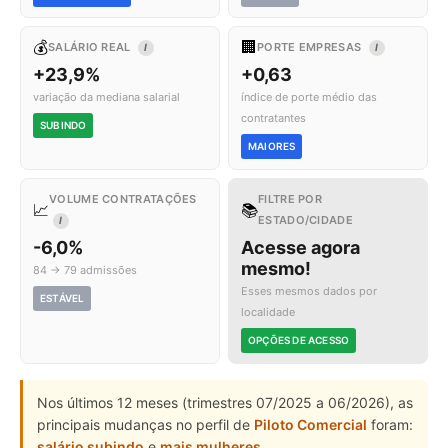
💰
🏢
SALÁRIO REAL
PORTE EMPRESAS
I
I
+23,9%
+0,63
variação da mediana salarial
índice de porte médio das
contratantes
SUBINDO
MAIORES
VOLUME CONTRATAÇÕES
FILTRE POR
📈
📚
ESTADO/CIDADE
I
-6,0%
Acesse agora
mesmo!
84 → 79 admissões
Esses mesmos dados por
ESTÁVEL
localidade
OPÇÕES DE ACESSO
Nos últimos 12 meses (trimestres 07/2025 a 06/2026), as
principais mudanças no perfil de
Piloto Comercial
foram:
salário subindo
e
mais mulheres
.