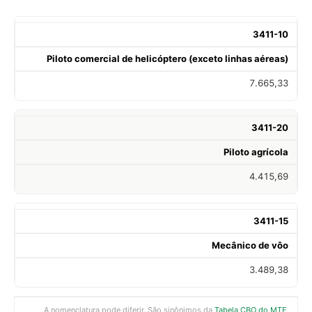
3411-10
Piloto comercial de helicóptero (exceto linhas aéreas)
7.665,33
3411-20
Piloto agrícola
4.415,69
3411-15
Mecânico de vôo
3.489,38
A nomenclatura pode diferir. São sinônimos da
Tabela CBO do MTE
.