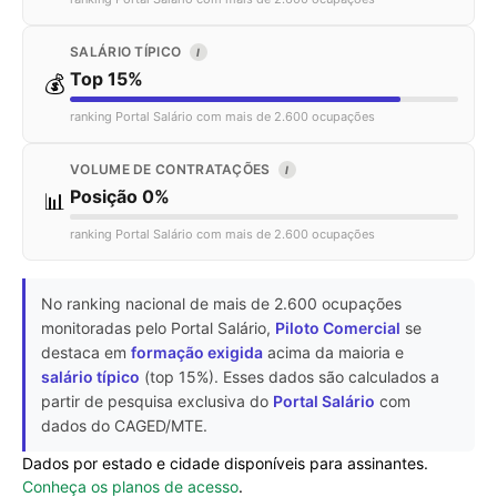
SALÁRIO TÍPICO
I
Top 15%
💰
ranking Portal Salário com mais de 2.600 ocupações
VOLUME DE CONTRATAÇÕES
I
Posição 0%
📊
ranking Portal Salário com mais de 2.600 ocupações
No ranking nacional de mais de 2.600 ocupações
monitoradas pelo Portal Salário,
Piloto Comercial
se
destaca em
formação exigida
acima da maioria e
salário típico
(top 15%). Esses dados são calculados a
partir de pesquisa exclusiva do
Portal Salário
com
dados do CAGED/MTE.
Dados por estado e cidade disponíveis para assinantes.
Conheça os planos de acesso
.