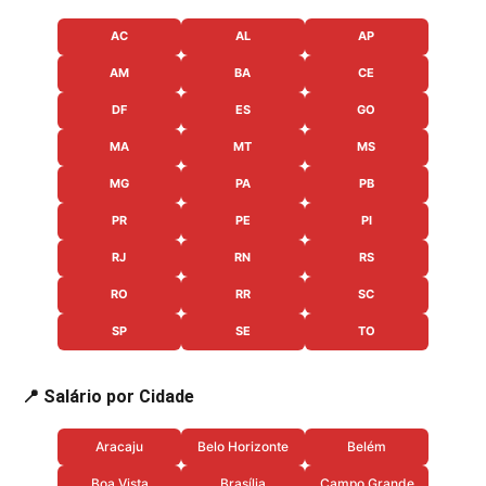
AC
AL
AP
AM
BA
CE
DF
ES
GO
MA
MT
MS
MG
PA
PB
PR
PE
PI
RJ
RN
RS
RO
RR
SC
SP
SE
TO
📍 Salário por Cidade
Aracaju
Belo Horizonte
Belém
Boa Vista
Brasília
Campo Grande