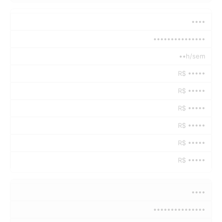
••••
•••••••••••••••
••h/sem
R$ •••••
R$ •••••
R$ •••••
R$ •••••
R$ •••••
R$ •••••
••••
•••••••••••••••