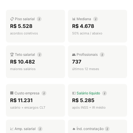
📋 Piso salarial
📊 Mediana
i
i
R$ 5.528
R$ 4.678
acordos coletivos
50% acima / abaixo
🏆 Teto salarial
👥 Profissionais
i
i
R$ 10.482
737
maiores salários
últimos 12 meses
🏢 Custo empresa
💵
Salário líquido
i
i
R$ 11.231
R$ 5.285
salário + encargos CLT
após INSS + IR médio
📈 Amp. salarial
🔥 Índ. contratação
i
i