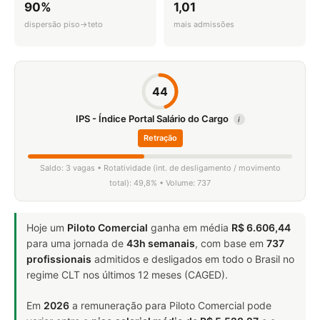
90%
1,01
dispersão piso→teto
mais admissões
44
IPS - Índice Portal Salário do Cargo
i
Retração
Saldo: 3 vagas • Rotatividade (int. de desligamento / movimento
total): 49,8% • Volume: 737
Hoje um
Piloto Comercial
ganha em média
R$ 6.606,44
para uma jornada de
43h semanais
, com base em
737
profissionais
admitidos e desligados em todo o Brasil no
regime CLT nos últimos 12 meses (CAGED).
Em
2026
a remuneração para Piloto Comercial pode