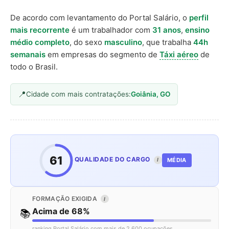
De acordo com levantamento do Portal Salário, o
perfil
mais recorrente
é um trabalhador com
31 anos
,
ensino
médio completo
, do sexo
masculino
, que trabalha
44h
semanais
em empresas do segmento de
Táxi aéreo
de
todo o Brasil.
Cidade com mais contratações:
Goiânia, GO
61
QUALIDADE DO CARGO
MÉDIA
I
FORMAÇÃO EXIGIDA
I
Acima de 68%
📚
ranking Portal Salário com mais de 2.600 ocupações