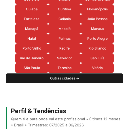
Cuiabá
Curitiba
Florianópolis
Fortaleza
Goiânia
João Pessoa
Macapá
Maceió
Manaus
Natal
Palmas
Porto Alegre
Porto Velho
Recife
Rio Branco
Rio de Janeiro
Salvador
São Luís
São Paulo
Teresina
Vitória
Outras cidades →
Perfil & Tendências
Quem é e para onde vai este profissional • últimos 12 meses
• Brasil • Trimestres: 07/2025 a 06/2026