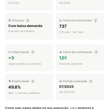
07/2025
06/2026
🔄 Situação
📊 Total movimentações
i
i
Com baixa demanda
737
mercado de trabalho
370 adm · 367 desl
⚖️ Saldo líquido
🔥 Índice de contratação
i
i
+3
1,01
vagas geradas no período
mercado aquecido
🔁 Rotatividade
📅 Período analisado
i
i
07/2025
49.8%
até 06/2026
alta — mercado dinâmico
Como usar esses dados na sua operação:
para
gestores e