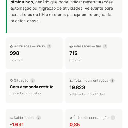
diminuindo
, cenário que pode indicar reestruturações,
automação ou migração de atividades. Relevante para
consultores de RH e diretores planejarem retenção de
talentos-chave.
📥 Admissões — início
📤 Admissões — fim
i
i
998
712
07/2025
06/2026
🔄 Situação
📊 Total movimentações
i
i
Com demanda restrita
19.823
mercado de trabalho
9.096 adm · 10.727 desl
⚖️ Saldo líquido
🔥 Índice de contratação
i
i
-1.631
0,85