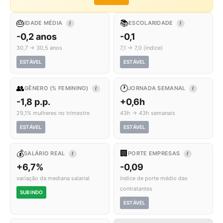
🎂
📚
IDADE MÉDIA
ESCOLARIDADE
I
I
-0,2 anos
-0,1
30,7 → 30,5 anos
7,1 → 7,0 (índice)
ESTÁVEL
ESTÁVEL
👥
🕐
GÊNERO (% FEMININO)
JORNADA SEMANAL
I
I
-1,8 p.p.
+0,6h
29,1% mulheres no trimestre
43h → 43h semanais
ESTÁVEL
ESTÁVEL
💰
🏢
SALÁRIO REAL
PORTE EMPRESAS
I
I
+6,7%
-0,09
variação da mediana salarial
índice de porte médio das
contratantes
SUBINDO
ESTÁVEL