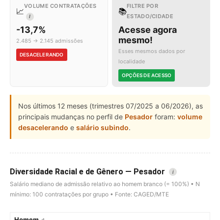
VOLUME CONTRATAÇÕES
FILTRE POR
📈
📚
ESTADO/CIDADE
I
-13,7%
Acesse agora
mesmo!
2.485 → 2.145 admissões
Esses mesmos dados por
DESACELERANDO
localidade
OPÇÕES DE ACESSO
Nos últimos 12 meses (trimestres 07/2025 a 06/2026), as
principais mudanças no perfil de
Pesador
foram:
volume
desacelerando
e
salário subindo
.
Diversidade Racial e de Gênero — Pesador
i
Salário mediano de admissão relativo ao homem branco (= 100%) • N
mínimo: 100 contratações por grupo • Fonte: CAGED/MTE
Homem ♂