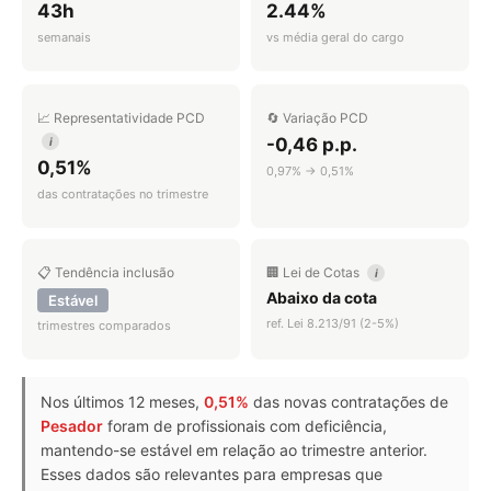
43h
2.44%
semanais
vs média geral do cargo
📈 Representatividade PCD
🔄 Variação PCD
-0,46 p.p.
i
0,51%
0,97% → 0,51%
das contratações no trimestre
📋 Tendência inclusão
🏢 Lei de Cotas
i
Abaixo da cota
Estável
ref. Lei 8.213/91 (2-5%)
trimestres comparados
Nos últimos 12 meses,
0,51%
das novas contratações de
Pesador
foram de profissionais com deficiência,
mantendo-se estável em relação ao trimestre anterior.
Esses dados são relevantes para empresas que