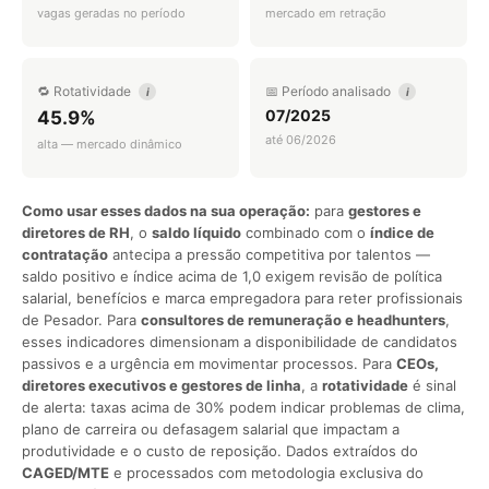
vagas geradas no período
mercado em retração
🔁 Rotatividade
📅 Período analisado
i
i
07/2025
45.9%
até 06/2026
alta — mercado dinâmico
Como usar esses dados na sua operação:
para
gestores e
diretores de RH
, o
saldo líquido
combinado com o
índice de
contratação
antecipa a pressão competitiva por talentos —
saldo positivo e índice acima de 1,0 exigem revisão de política
salarial, benefícios e marca empregadora para reter profissionais
de Pesador. Para
consultores de remuneração e headhunters
,
esses indicadores dimensionam a disponibilidade de candidatos
passivos e a urgência em movimentar processos. Para
CEOs,
diretores executivos e gestores de linha
, a
rotatividade
é sinal
de alerta: taxas acima de 30% podem indicar problemas de clima,
plano de carreira ou defasagem salarial que impactam a
produtividade e o custo de reposição. Dados extraídos do
CAGED/MTE
e processados com metodologia exclusiva do