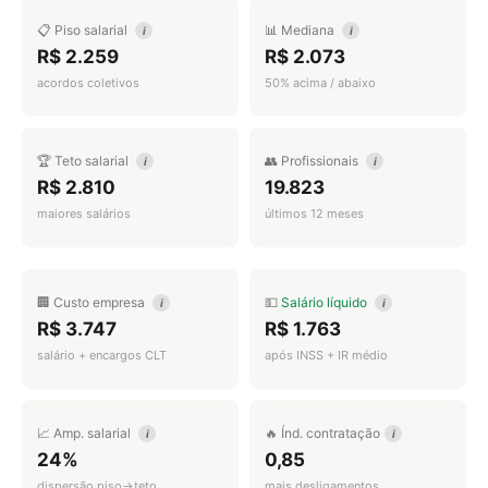
📋 Piso salarial
📊 Mediana
i
i
R$ 2.259
R$ 2.073
acordos coletivos
50% acima / abaixo
🏆 Teto salarial
👥 Profissionais
i
i
R$ 2.810
19.823
maiores salários
últimos 12 meses
🏢 Custo empresa
💵
Salário líquido
i
i
R$ 3.747
R$ 1.763
salário + encargos CLT
após INSS + IR médio
📈 Amp. salarial
🔥 Índ. contratação
i
i
24%
0,85
dispersão piso→teto
mais desligamentos