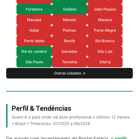
Fortaleza
Goiânia
João Pessoa
Macapá
Maceió
Manaus
Natal
Palmas
Porto Alegre
Porto Velho
Recife
Rio Branco
Rio de Janeiro
Salvador
São Luís
São Paulo
Teresina
Vitória
Outras cidades →
Perfil & Tendências
Quem é e para onde vai este profissional • últimos 12 meses
• Brasil • Trimestres: 07/2025 a 06/2026
De acordo com levantamento do Portal Salário, o
perfil