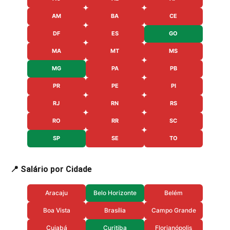
AM
BA
CE
DF
ES
GO
MA
MT
MS
MG
PA
PB
PR
PE
PI
RJ
RN
RS
RO
RR
SC
SP
SE
TO
📍 Salário por Cidade
Aracaju
Belo Horizonte
Belém
Boa Vista
Brasília
Campo Grande
Cuiabá
Curitiba
Florianópolis