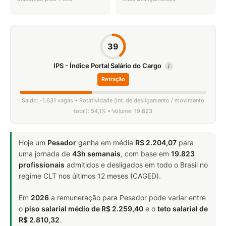
39
IPS - Índice Portal Salário do Cargo
i
Retração
Saldo: -1.631 vagas • Rotatividade (int. de desligamento / movimento
total): 54,1% • Volume: 19.823
Hoje um
Pesador
ganha em média
R$ 2.204,07
para
uma jornada de
43h semanais
, com base em
19.823
profissionais
admitidos e desligados em todo o Brasil no
regime CLT nos últimos 12 meses (CAGED).
Em
2026
a remuneração para Pesador pode variar entre
o
piso salarial médio de R$ 2.259,40
e o
teto salarial de
R$ 2.810,32
.