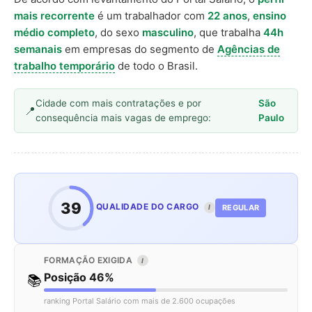
mais recorrente
é um trabalhador com
22 anos
,
ensino
médio completo
, do sexo
masculino
, que trabalha
44h
semanais
em empresas do segmento de
Agências de
trabalho temporário
de todo o Brasil.
Cidade com mais contratações e por
São
consequência mais vagas de emprego:
Paulo
39
QUALIDADE DO CARGO
REGULAR
I
FORMAÇÃO EXIGIDA
I
Posição 46%
📚
ranking Portal Salário com mais de 2.600 ocupações