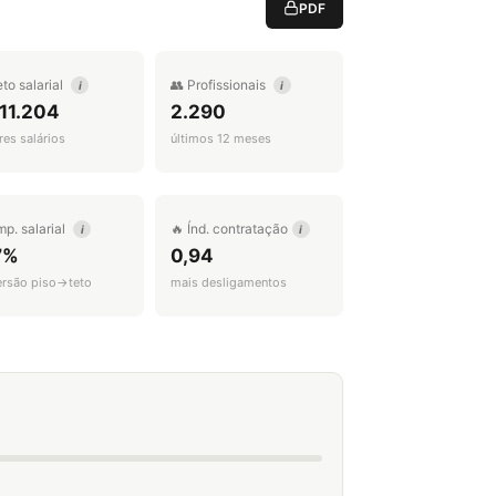
PDF
eto salarial
👥 Profissionais
i
i
11.204
2.290
es salários
últimos 12 meses
mp. salarial
🔥 Índ. contratação
i
i
7%
0,94
ersão piso→teto
mais desligamentos