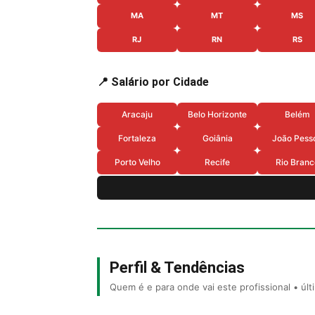
MA
MT
MS
RJ
RN
RS
📍 Salário por Cidade
Aracaju
Belo Horizonte
Belém
Fortaleza
Goiânia
João Pess
Porto Velho
Recife
Rio Branc
Perfil & Tendências
Quem é e para onde vai este profissional • úl