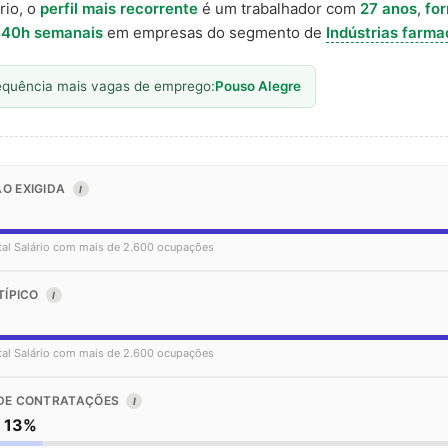
rio, o
perfil mais recorrente
é um trabalhador com
27 anos
,
fo
a
40h semanais
em empresas do segmento de
Indústrias farma
equência mais vagas de emprego:
Pouso Alegre
O EXIGIDA
I
tal Salário com mais de 2.600 ocupações
TÍPICO
I
tal Salário com mais de 2.600 ocupações
DE CONTRATAÇÕES
I
o 13%