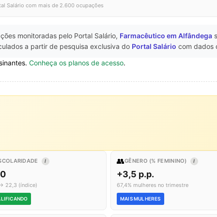
tal Salário com mais de 2.600 ocupações
ções monitoradas pelo Portal Salário,
Farmacêutico em Alfândega
s
ulados a partir de pesquisa exclusiva do
Portal Salário
com dados 
sinantes.
Conheça os planos de acesso
.
👥
SCOLARIDADE
GÊNERO (% FEMININO)
I
I
,0
+3,5 p.p.
→ 22,3 (índice)
67,4% mulheres no trimestre
LIFICANDO
MAIS MULHERES