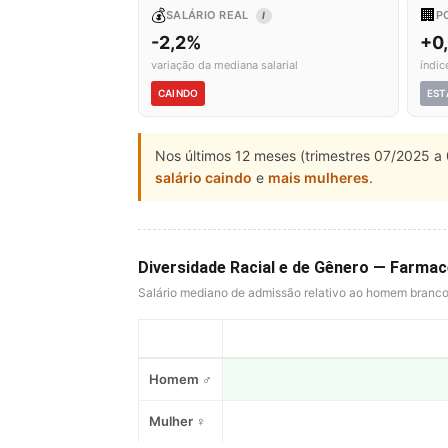
💰
🏢
SALÁRIO REAL
P
I
-2,2%
+0
variação da mediana salarial
índic
CAINDO
EST
Nos últimos 12 meses (trimestres 07/2025 a 
salário caindo
e
mais mulheres
.
Diversidade Racial e de Gênero — Farma
Salário mediano de admissão relativo ao homem branc
Homem ♂
Mulher ♀