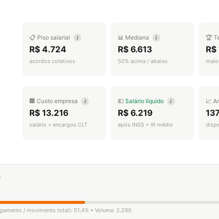
📋 Piso salarial
📊 Mediana
🏆 T
i
i
R$ 4.724
R$ 6.613
R$ 
acordos coletivos
50% acima / abaixo
maior
🏢 Custo empresa
💵
Salário líquido
📈 A
i
i
R$ 13.216
R$ 6.219
13
salário + encargos CLT
após INSS + IR médio
disp
ligamento / movimento total): 51,4% • Volume: 2.290