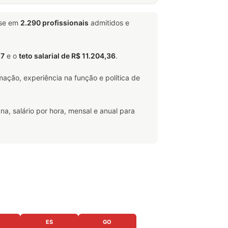
ase em
2.290 profissionais
admitidos e
57
e o
teto salarial de R$ 11.204,36
.
ação, experiência na função e política de
na, salário por hora, mensal e anual para
ES
GO