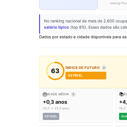
ranking Por
No ranking nacional de mais de 2.600 ocupa
salário típico
(top 8%). Esses dados são calc
Dados por estado e cidade disponíveis para as
ÍNDICE DE FUTURO
I
63
ESTÁVEL
🎂
📚
IDADE MÉDIA
E
I
+0,3 anos
+4
33,0 → 33,3 anos
18,3 
ESTÁVEL
QUA