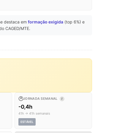
e destaca em
formação exigida
(top 6%) e
do CAGED/MTE.
🕐
JORNADA SEMANAL
I
-0,4h
41h → 41h semanais
ESTÁVEL