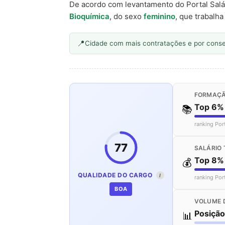
De acordo com levantamento do Portal Salá
Bioquímica
, do sexo
feminino
, que trabalh
Cidade com mais contratações e por cons
FORMAÇÃ
Top 6%
📚
ranking Por
77
SALÁRIO 
Top 8%
💰
QUALIDADE DO CARGO
I
ranking Por
BOA
VOLUME 
Posiçã
📊