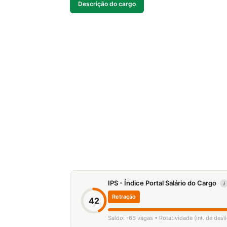
Descrição do cargo
IPS - Índice Portal Salário do Cargo
i
Retração
42
Saldo: -66 vagas • Rotatividade (int. de des