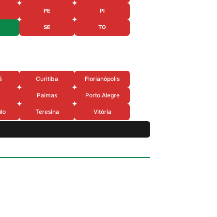
PE
PI
SE
TO
á
Curitiba
Florianópolis
Palmas
Porto Alegre
lo
Teresina
Vitória