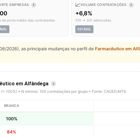
📈
ORTE EMPRESAS
VOLUME CONTRATAÇÕES
I
I
,00
+6,8%
e de porte médio das contratantes
310 → 331 admissões
ÁVEL
ESTÁVEL
06/2026), as principais mudanças no perfil de
Farmacêutico em Al
cêutico em Alfândega
i
o (= 100%) • N mínimo: 100 contratações por grupo • Fonte: CAGED/MTE
BRANCA
100%
84%