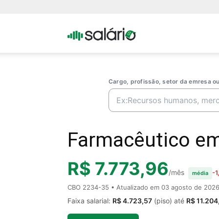
Portal
Salario
Cargo, profissão, setor da emresa 
Farmacêutico em 
R$ 7.773,96
/mês
-1
média
CBO 2234-35 • Atualizado em
03 agosto de 202
Faixa salarial:
R$ 4.723,57
(piso) até
R$ 11.204