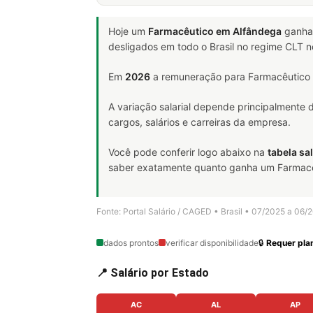
Hoje um
Farmacêutico em Alfândega
ganha
desligados em todo o Brasil no regime CLT 
Em
2026
a remuneração para Farmacêutico 
A variação salarial depende principalmente
cargos, salários e carreiras da empresa.
Você pode conferir logo abaixo na
tabela sal
saber exatamente quanto ganha um Farmacêut
Fonte: Portal Salário / CAGED • Brasil • 07/2025 a 06/
dados prontos
verificar disponibilidade
🔒
Requer plan
📍 Salário por Estado
AC
AL
AP