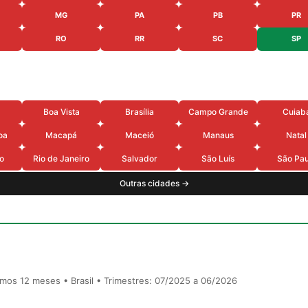
MG
PA
PB
PR
RO
RR
SC
SP
Boa Vista
Brasília
Campo Grande
Cuiab
oa
Macapá
Maceió
Manaus
Natal
o
Rio de Janeiro
Salvador
São Luís
São Pau
Outras cidades →
timos 12 meses • Brasil • Trimestres: 07/2025 a 06/2026