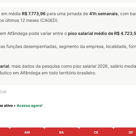
 em média
R$ 7.773,96
para uma jornada de
41h semanais
, com b
nos últimos 12 meses (CAGED).
em Alfândega pode variar entre o
piso salarial médio de R$ 4.723,
 das funções desempenhadas, segmento da empresa, localidade, form
arial
, mais dados da pesquisa como piso salarial 2026, salário media
ico em Alfândega em todo território brasileiro.
2026
o ativo
•
Acesse agora!
AM
BA
CE
DF