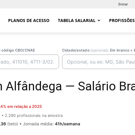
Entrar
PLANOS DE ACESSO
TABELA SALARIAL
PROFISSÕES
ou código CBO/CNAE
Cidade/estado
(opcional)
. Em branco = 
Alfândega — Salário Bra
,4% em relação a 2025
6
• 2.290 profissionais na amostra
,36
(teto) • Jornada média:
41h/semana