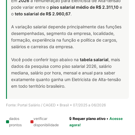
Em
2026
a remuneração para Eletricista de Alta-tensão
pode variar entre o
piso salarial médio de R$ 2.311,10
e
o
teto salarial de R$ 2.960,67
.
A variação salarial depende principalmente das funções
desempenhadas, segmento da empresa, localidade,
formação, experiência na função e política de cargos,
salários e carreiras da empresa.
Você pode conferir logo abaixo na
tabela salarial
, mais
dados da pesquisa como piso salarial 2026, salário
mediana, salário por hora, mensal e anual para saber
exatamente quanto ganha um Eletricista de Alta-tensão
em todo território brasileiro.
Fonte: Portal Salário / CAGED • Brasil • 07/2025 a 06/2026
dados
verificar
🔒
Requer plano ativo
•
Acesse
prontos
disponibilidade
agora!