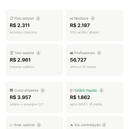
📋 Piso salarial
📊 Mediana
i
i
R$ 2.311
R$ 2.197
acordos coletivos
50% acima / abaixo
🏆 Teto salarial
👥 Profissionais
i
i
R$ 2.961
56.727
maiores salários
últimos 12 meses
🏢 Custo empresa
💵
Salário líquido
i
i
R$ 3.957
R$ 1.862
salário + encargos CLT
após INSS + IR médio
📈 Amp. salarial
🔥 Índ. contratação
i
i