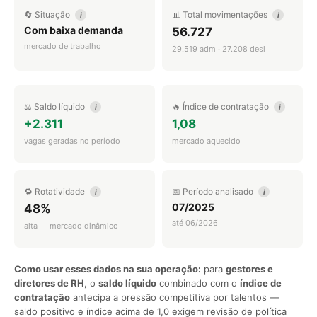
🔄 Situação
📊 Total movimentações
i
i
Com baixa demanda
56.727
mercado de trabalho
29.519 adm · 27.208 desl
⚖️ Saldo líquido
🔥 Índice de contratação
i
i
+2.311
1,08
vagas geradas no período
mercado aquecido
🔁 Rotatividade
📅 Período analisado
i
i
07/2025
48%
até 06/2026
alta — mercado dinâmico
Como usar esses dados na sua operação:
para
gestores e
diretores de RH
, o
saldo líquido
combinado com o
índice de
contratação
antecipa a pressão competitiva por talentos —
saldo positivo e índice acima de 1,0 exigem revisão de política