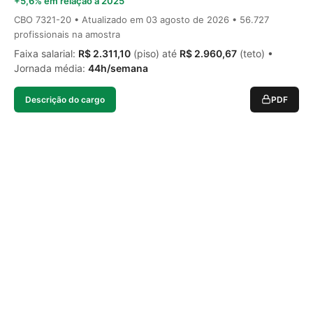
+5,6% em relação a 2025
CBO 7321-20 • Atualizado em
03 agosto de 2026
• 56.727
profissionais na amostra
Faixa salarial:
R$ 2.311,10
(piso) até
R$ 2.960,67
(teto) •
Jornada média:
44h/semana
Descrição do cargo
PDF