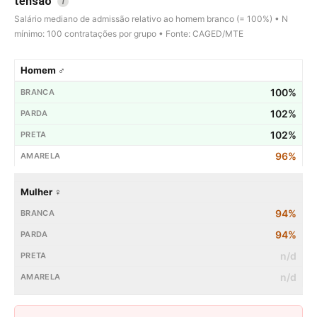
tensão
i
Salário mediano de admissão relativo ao homem branco (= 100%) • N
mínimo: 100 contratações por grupo • Fonte: CAGED/MTE
Homem ♂
100%
102%
102%
96%
Mulher ♀
94%
94%
n/d
n/d