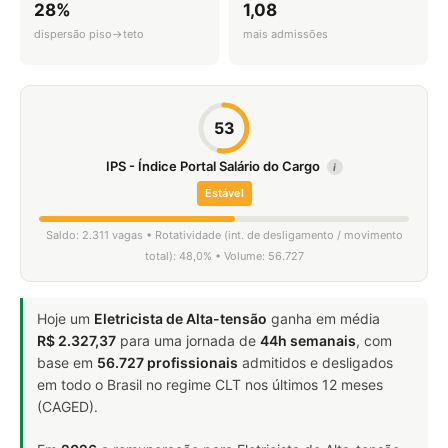
28%
1,08
dispersão piso→teto
mais admissões
53
IPS - Índice Portal Salário do Cargo
i
Estável
Saldo: 2.311 vagas • Rotatividade (int. de desligamento / movimento
total): 48,0% • Volume: 56.727
Hoje um
Eletricista de Alta-tensão
ganha em média
R$ 2.327,37
para uma jornada de
44h semanais
, com
base em
56.727 profissionais
admitidos e desligados
em todo o Brasil no regime CLT nos últimos 12 meses
(CAGED).