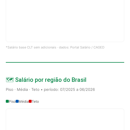
*Salário base CLT sem adicionais · dados: Portal Salário / CAGED
🗺️ Salário por região do Brasil
Piso · Média · Teto • período: 07/2025 a 06/2026
Piso
Média
Teto