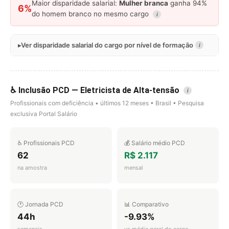
Maior disparidade salarial:
Mulher branca
ganha 94%
6%
do homem branco no mesmo cargo
i
Ver disparidade salarial do cargo por nível de formação
i
♿ Inclusão PCD — Eletricista de Alta-tensão
i
Profissionais com deficiência • últimos 12 meses • Brasil • Pesquisa
exclusiva Portal Salário
♿ Profissionais PCD
💰 Salário médio PCD
62
R$ 2.117
na amostra
mensal
🕐 Jornada PCD
📊 Comparativo
44h
-9.93%
semanais
vs média geral do cargo