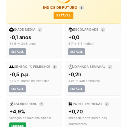
ÍNDICE DE FUTURO
I
ESTÁVEL
🎂
📚
IDADE MÉDIA
ESCOLARIDADE
I
I
-0,1 anos
+0,0
34,6 → 34,5 anos
6,7 → 6,8 (índice)
ESTÁVEL
ESTÁVEL
👥
🕐
GÊNERO (% FEMININO)
JORNADA SEMANAL
I
I
-0,5 p.p.
-0,2h
1,7% mulheres no trimestre
44h → 43h semanais
ESTÁVEL
ESTÁVEL
💰
🏢
SALÁRIO REAL
PORTE EMPRESAS
I
I
+4,9%
+0,70
variação da mediana salarial
índice de porte médio das
contratantes
SUBINDO