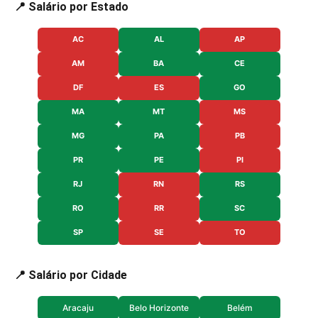
📍 Salário por Estado
AC
AL
AP
AM
BA
CE
DF
ES
GO
MA
MT
MS
MG
PA
PB
PR
PE
PI
RJ
RN
RS
RO
RR
SC
SP
SE
TO
📍 Salário por Cidade
Aracaju
Belo Horizonte
Belém