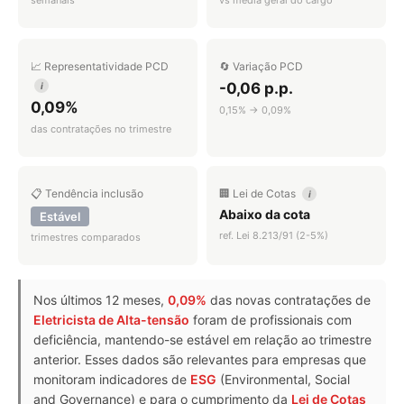
📈 Representatividade PCD
🔄 Variação PCD
-0,06 p.p.
i
0,09%
0,15% → 0,09%
das contratações no trimestre
📋 Tendência inclusão
🏢 Lei de Cotas
i
Abaixo da cota
Estável
ref. Lei 8.213/91 (2-5%)
trimestres comparados
Nos últimos 12 meses,
0,09%
das novas contratações de
Eletricista de Alta-tensão
foram de profissionais com
deficiência, mantendo-se estável em relação ao trimestre
anterior. Esses dados são relevantes para empresas que
monitoram indicadores de
ESG
(Environmental, Social
and Governance) e para o cumprimento da
Lei de Cotas