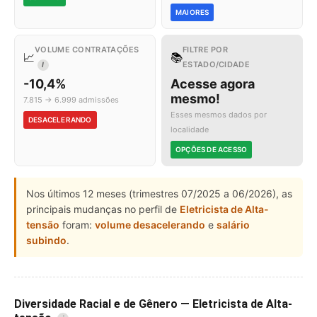
MAIORES
VOLUME CONTRATAÇÕES
FILTRE POR
📈
📚
ESTADO/CIDADE
I
-10,4%
Acesse agora
mesmo!
7.815 → 6.999 admissões
Esses mesmos dados por
DESACELERANDO
localidade
OPÇÕES DE ACESSO
Nos últimos 12 meses (trimestres 07/2025 a 06/2026), as
principais mudanças no perfil de
Eletricista de Alta-
tensão
foram:
volume desacelerando
e
salário
subindo
.
Diversidade Racial e de Gênero — Eletricista de Alta-