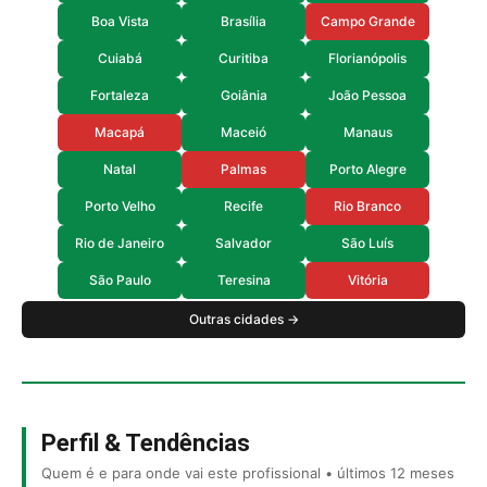
Boa Vista
Brasília
Campo Grande
Cuiabá
Curitiba
Florianópolis
Fortaleza
Goiânia
João Pessoa
Macapá
Maceió
Manaus
Natal
Palmas
Porto Alegre
Porto Velho
Recife
Rio Branco
Rio de Janeiro
Salvador
São Luís
São Paulo
Teresina
Vitória
Outras cidades →
Perfil & Tendências
Quem é e para onde vai este profissional • últimos 12 meses