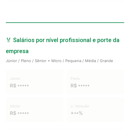
🏅 Salários por nível profissional e porte da
empresa
Júnior / Pleno / Sênior × Micro / Pequena / Média / Grande
Júnior
Pleno
R$ •••••
R$ •••••
Sênior
📈 Variação
R$ •••••
+••%