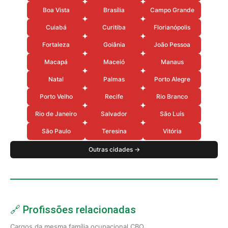
Boa Vista
Brasília
Campo Grande
Cuiabá
Curitiba
Florianópolis
Fortaleza
Goiânia
João Pessoa
Macapá
Maceió
Manaus
Natal
Palmas
Porto Alegre
Porto Velho
Recife
Rio Branco
Rio de Janeiro
Salvador
São Luís
São Paulo
Teresina
Vitória
Outras cidades →
🔗 Profissões relacionadas
Cargos da mesma família ocupacional CBO