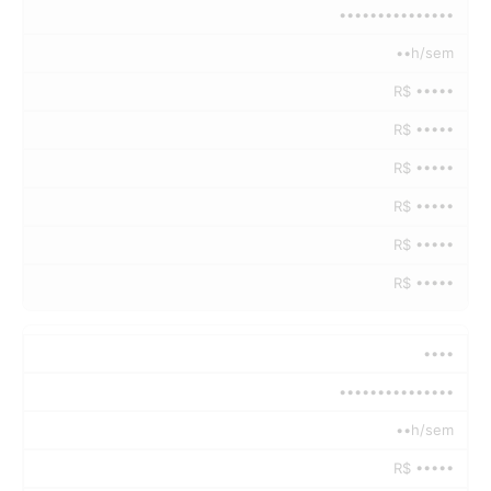
•••••••••••••••
••h/sem
R$ •••••
R$ •••••
R$ •••••
R$ •••••
R$ •••••
R$ •••••
••••
•••••••••••••••
••h/sem
R$ •••••