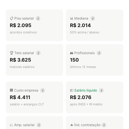
📋 Piso salarial
📊 Mediana
i
i
R$ 2.095
R$ 2.014
acordos coletivos
50% acima / abaixo
🏆 Teto salarial
👥 Profissionais
i
i
R$ 3.625
150
maiores salários
últimos 12 meses
🏢 Custo empresa
💵
Salário líquido
i
i
R$ 4.411
R$ 2.076
salário + encargos CLT
após INSS + IR médio
📈 Amp. salarial
🔥 Índ. contratação
i
i