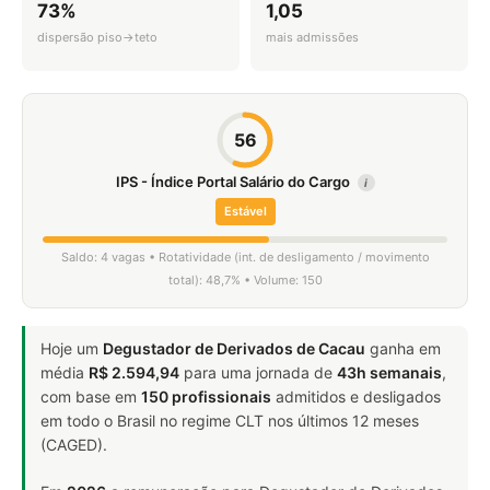
73%
1,05
dispersão piso→teto
mais admissões
56
IPS - Índice Portal Salário do Cargo
i
Estável
Saldo: 4 vagas • Rotatividade (int. de desligamento / movimento
total): 48,7% • Volume: 150
Hoje um
Degustador de Derivados de Cacau
ganha em
média
R$ 2.594,94
para uma jornada de
43h semanais
,
com base em
150 profissionais
admitidos e desligados
em todo o Brasil no regime CLT nos últimos 12 meses
(CAGED).