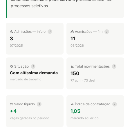
processos seletivos.
📥 Admissões — início
📤 Admissões — fim
i
i
3
11
07/2025
06/2026
🔄 Situação
📊 Total movimentações
i
i
Com altíssima demanda
150
mercado de trabalho
77 adm · 73 desl
⚖️ Saldo líquido
🔥 Índice de contratação
i
i
+4
1,05
vagas geradas no período
mercado aquecido