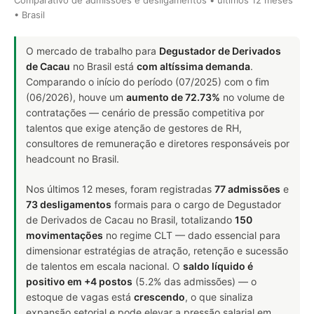
• Brasil
O mercado de trabalho para
Degustador de Derivados
de Cacau
no Brasil está
com altíssima demanda
.
Comparando o início do período (07/2025) com o fim
(06/2026), houve um
aumento de 72.73%
no volume de
contratações — cenário de pressão competitiva por
talentos que exige atenção de gestores de RH,
consultores de remuneração e diretores responsáveis por
headcount no Brasil.
Nos últimos 12 meses, foram registradas
77 admissões
e
73 desligamentos
formais para o cargo de Degustador
de Derivados de Cacau no Brasil, totalizando
150
movimentações
no regime CLT — dado essencial para
dimensionar estratégias de atração, retenção e sucessão
de talentos em escala nacional. O
saldo líquido é
positivo em +4 postos
(5.2% das admissões) — o
estoque de vagas está
crescendo
, o que sinaliza
expansão setorial e pode elevar a pressão salarial em