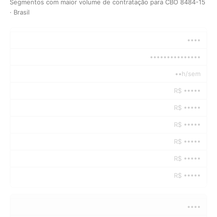
Segmentos com maior volume de contratação para CBO 8484-15
· Brasil
••••
•••••••••••••••
••h/sem
R$ •••••
R$ •••••
R$ •••••
R$ •••••
R$ •••••
R$ •••••
••••