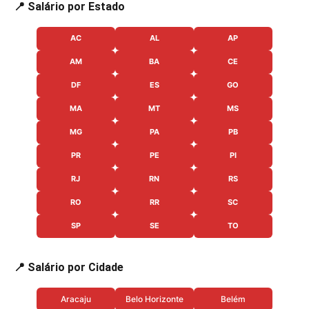
📍 Salário por Estado
AC
AL
AP
AM
BA
CE
DF
ES
GO
MA
MT
MS
MG
PA
PB
PR
PE
PI
RJ
RN
RS
RO
RR
SC
SP
SE
TO
📍 Salário por Cidade
Aracaju
Belo Horizonte
Belém