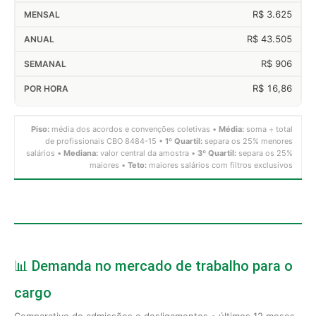
R$ 3.625
R$ 43.505
R$ 906
R$ 16,86
Piso:
média dos acordos e convenções coletivas •
Média:
soma ÷ total
de profissionais CBO 8484-15 •
1º Quartil:
separa os 25% menores
salários •
Mediana:
valor central da amostra •
3º Quartil:
separa os 25%
maiores •
Teto:
maiores salários com filtros exclusivos
📊 Demanda no mercado de trabalho para o
cargo
Comparativo de admissões e desligamentos • últimos 12 meses