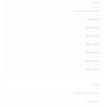
••••
•••••••••••••••
••h/sem
R$ •••••
R$ •••••
R$ •••••
R$ •••••
R$ •••••
R$ •••••
••••
•••••••••••••••
••h/sem