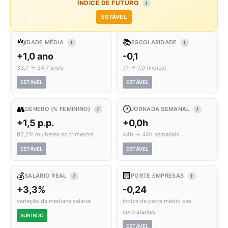
ÍNDICE DE FUTURO
I
ESTÁVEL
🎂
📚
IDADE MÉDIA
ESCOLARIDADE
I
I
+1,0 ano
-0,1
33,7 → 34,7 anos
7,1 → 7,0 (índice)
ESTÁVEL
ESTÁVEL
👥
🕐
GÊNERO (% FEMININO)
JORNADA SEMANAL
I
I
+1,5 p.p.
+0,0h
92,2% mulheres no trimestre
44h → 44h semanais
ESTÁVEL
ESTÁVEL
💰
🏢
SALÁRIO REAL
PORTE EMPRESAS
I
I
+3,3%
-0,24
variação da mediana salarial
índice de porte médio das
contratantes
SUBINDO
ESTÁVEL