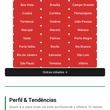
Boa Vista
Brasília
Campo Grande
Cuiabá
Curitiba
Florianópolis
Fortaleza
Goiânia
João Pessoa
Macapá
Maceió
Manaus
Natal
Palmas
Porto Alegre
Porto Velho
Recife
Rio Branco
Rio de Janeiro
Salvador
São Luís
São Paulo
Teresina
Vitória
Outras cidades →
Perfil & Tendências
Quem é e para onde vai este profissional • últimos 12 meses