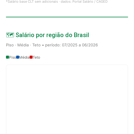
*Salário base CLT sem adicionais · dados: Portal Salário / CAGED
🗺️ Salário por região do Brasil
Piso · Média · Teto • período: 07/2025 a 06/2026
Piso
Média
Teto