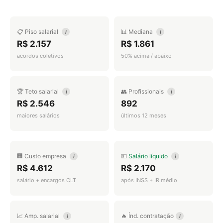
📋 Piso salarial
📊 Mediana
i
i
R$ 2.157
R$ 1.861
acordos coletivos
50% acima / abaixo
🏆 Teto salarial
👥 Profissionais
i
i
R$ 2.546
892
maiores salários
últimos 12 meses
🏢 Custo empresa
💵
Salário líquido
i
i
R$ 4.612
R$ 2.170
salário + encargos CLT
após INSS + IR médio
📈 Amp. salarial
🔥 Índ. contratação
i
i