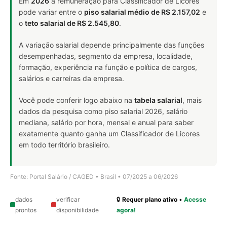
Em
2026
a remuneração para Classificador de Licores
pode variar entre o
piso salarial médio de R$ 2.157,02
e
o
teto salarial de R$ 2.545,80
.
A variação salarial depende principalmente das funções
desempenhadas, segmento da empresa, localidade,
formação, experiência na função e política de cargos,
salários e carreiras da empresa.
Você pode conferir logo abaixo na
tabela salarial
, mais
dados da pesquisa como piso salarial 2026, salário
mediana, salário por hora, mensal e anual para saber
exatamente quanto ganha um Classificador de Licores
em todo território brasileiro.
Fonte: Portal Salário / CAGED • Brasil • 07/2025 a 06/2026
dados
verificar
🔒
Requer plano ativo
•
Acesse
prontos
disponibilidade
agora!