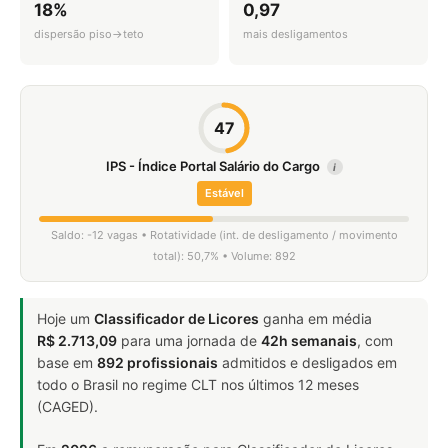
18%
0,97
dispersão piso→teto
mais desligamentos
47
IPS - Índice Portal Salário do Cargo
i
Estável
Saldo: -12 vagas • Rotatividade (int. de desligamento / movimento
total): 50,7% • Volume: 892
Hoje um
Classificador de Licores
ganha em média
R$ 2.713,09
para uma jornada de
42h semanais
, com
base em
892 profissionais
admitidos e desligados em
todo o Brasil no regime CLT nos últimos 12 meses
(CAGED).