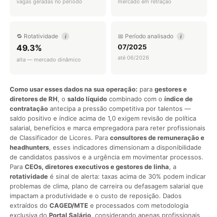
vagas geradas no período
mercado em retração
🔁 Rotatividade
📅 Período analisado
i
i
07/2025
49.3%
até 06/2026
alta — mercado dinâmico
Como usar esses dados na sua operação:
para
gestores e
diretores de RH
, o
saldo líquido
combinado com o
índice de
contratação
antecipa a pressão competitiva por talentos —
saldo positivo e índice acima de 1,0 exigem revisão de política
salarial, benefícios e marca empregadora para reter profissionais
de Classificador de Licores. Para
consultores de remuneração e
headhunters
, esses indicadores dimensionam a disponibilidade
de candidatos passivos e a urgência em movimentar processos.
Para
CEOs, diretores executivos e gestores de linha
, a
rotatividade
é sinal de alerta: taxas acima de 30% podem indicar
problemas de clima, plano de carreira ou defasagem salarial que
impactam a produtividade e o custo de reposição. Dados
extraídos do
CAGED/MTE
e processados com metodologia
exclusiva do
Portal Salário
, considerando apenas profissionais