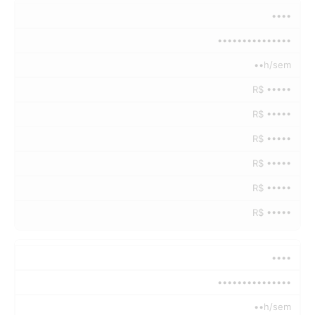
••••
•••••••••••••••
••h/sem
R$ •••••
R$ •••••
R$ •••••
R$ •••••
R$ •••••
R$ •••••
••••
•••••••••••••••
••h/sem