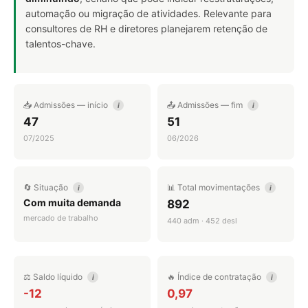
automação ou migração de atividades. Relevante para
consultores de RH e diretores planejarem retenção de
talentos-chave.
📥 Admissões — início
📤 Admissões — fim
i
i
47
51
07/2025
06/2026
🔄 Situação
📊 Total movimentações
i
i
Com muita demanda
892
mercado de trabalho
440 adm · 452 desl
⚖️ Saldo líquido
🔥 Índice de contratação
i
i
-12
0,97