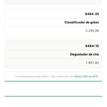
8484-25
Classificador de grãos
2.240,96
8484-10
Degustador de chá
1.841,82
A nomenclatura pode diferir. São sinônimos da
Tabela CBO do MTE
.