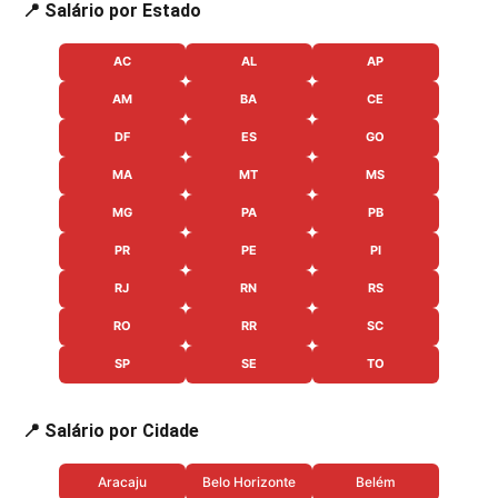
📍 Salário por Estado
AC
AL
AP
AM
BA
CE
DF
ES
GO
MA
MT
MS
MG
PA
PB
PR
PE
PI
RJ
RN
RS
RO
RR
SC
SP
SE
TO
📍 Salário por Cidade
Aracaju
Belo Horizonte
Belém