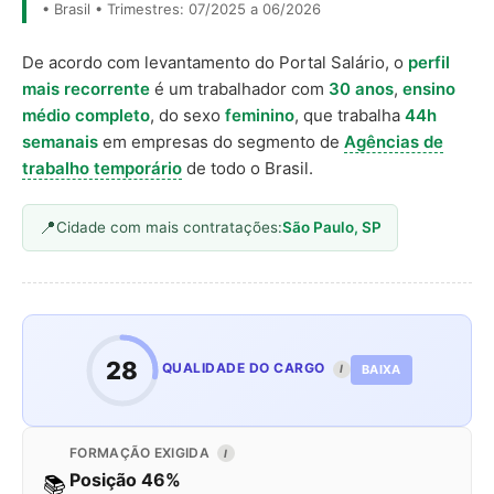
• Brasil • Trimestres: 07/2025 a 06/2026
De acordo com levantamento do Portal Salário, o
perfil
mais recorrente
é um trabalhador com
30 anos
,
ensino
médio completo
, do sexo
feminino
, que trabalha
44h
semanais
em empresas do segmento de
Agências de
trabalho temporário
de todo o Brasil.
Cidade com mais contratações:
São Paulo, SP
28
QUALIDADE DO CARGO
BAIXA
I
FORMAÇÃO EXIGIDA
I
Posição 46%
📚