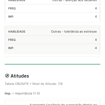
Outras - atenção aos detalhes
4
4
Outras - tolerância ao estresse
4
4
🧭 Atitudes
Tabela CBO/MTE • Nível de Atitude: 7/8
Imp.
= Importância (1-5)
Autonomia (ausência de supervisão direta) no