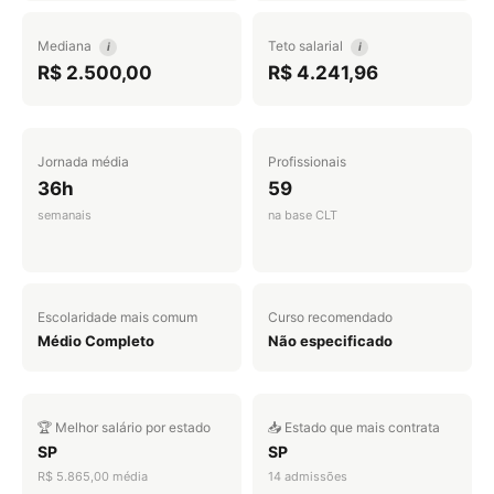
Mediana
Teto salarial
i
i
R$ 2.500,00
R$ 4.241,96
Jornada média
Profissionais
36h
59
semanais
na base CLT
Escolaridade mais comum
Curso recomendado
Médio Completo
Não especificado
🏆 Melhor salário por estado
📥 Estado que mais contrata
SP
SP
R$ 5.865,00 média
14 admissões