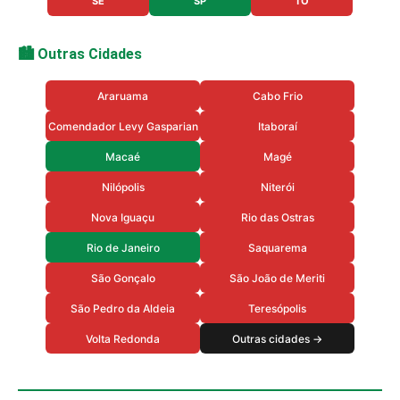
SE
SP
TO
🏙️ Outras Cidades
Araruama
Cabo Frio
Comendador Levy Gasparian
Itaboraí
Macaé
Magé
Nilópolis
Niterói
Nova Iguaçu
Rio das Ostras
Rio de Janeiro
Saquarema
São Gonçalo
São João de Meriti
São Pedro da Aldeia
Teresópolis
Volta Redonda
Outras cidades →