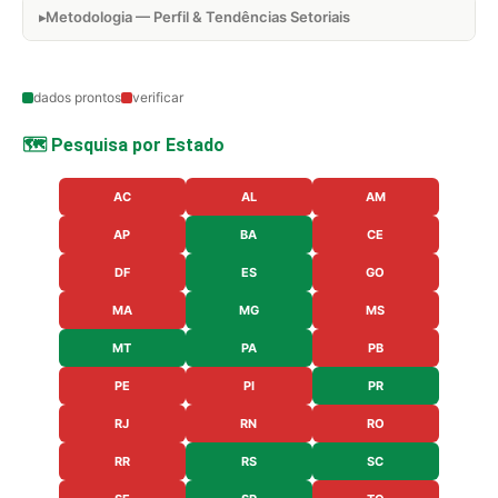
Metodologia — Perfil & Tendências Setoriais
dados prontos
verificar
🗺️ Pesquisa por Estado
AC
AL
AM
AP
BA
CE
DF
ES
GO
MA
MG
MS
MT
PA
PB
PE
PI
PR
RJ
RN
RO
RR
RS
SC