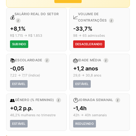
SALÁRIO REAL DO SETOR
VOLUME DE
💰
📈
CONTRATAÇÕES
I
I
+8,1%
-33,7%
R$ 1.715 → R$ 1.853
98 → 65 admissões
SUBINDO
DESACELERANDO
📚
🎂
ESCOLARIDADE
IDADE MÉDIA
I
I
-0,05
+1,2 anos
7,22 → 7,17 (índice)
29,6 → 30,8 anos
ESTÁVEL
ESTÁVEL
👥
🕐
GÊNERO (% FEMININO)
JORNADA SEMANAL
I
I
+0,2 p.p.
-1,4h
46,2% mulheres no trimestre
42h → 40h semanais
ESTÁVEL
REDUZINDO