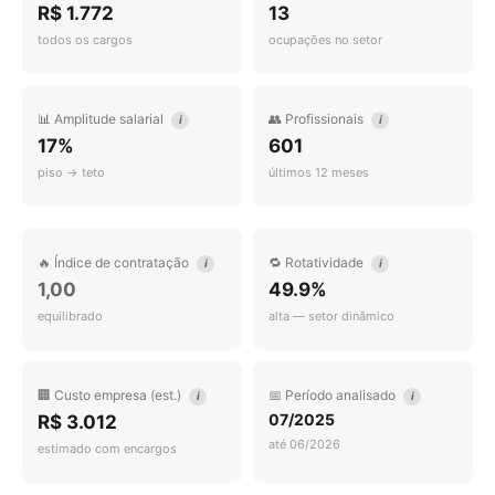
R$ 1.772
13
todos os cargos
ocupações no setor
📊 Amplitude salarial
👥 Profissionais
i
i
17%
601
piso → teto
últimos 12 meses
🔥 Índice de contratação
🔁 Rotatividade
i
i
1,00
49.9%
equilibrado
alta — setor dinâmico
🏢 Custo empresa (est.)
📅 Período analisado
i
i
07/2025
R$ 3.012
até 06/2026
estimado com encargos