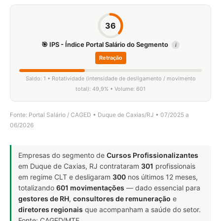
36
🎯 IPS - Índice Portal Salário do Segmento
i
Retração
Saldo: 1 • Rotatividade (intensidade de desligamento / movimento
total): 49,9% • Volume: 601
Fonte: Portal Salário / CAGED • Duque de Caxias/RJ • 07/2025 a
06/2026
Empresas do segmento de
Cursos Profissionalizantes
em Duque de Caxias, RJ contrataram
301
profissionais
em regime CLT e desligaram
300
nos últimos 12 meses,
totalizando
601 movimentações
— dado essencial para
gestores de RH
,
consultores de remuneração
e
diretores regionais
que acompanham a saúde do setor.
Fonte: CAGED/MTE.