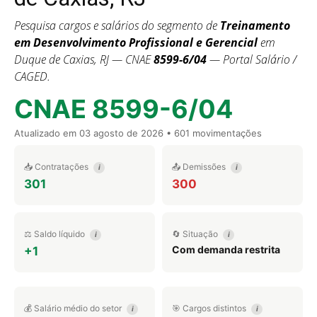
Pesquisa cargos e salários do segmento de
Treinamento
em Desenvolvimento Profissional e Gerencial
em
Duque de Caxias, RJ — CNAE
8599-6/04
— Portal Salário /
CAGED.
CNAE 8599-6/04
Atualizado em
03 agosto de 2026
• 601 movimentações
📥 Contratações
📤 Demissões
i
i
301
300
⚖️ Saldo líquido
🔄 Situação
i
i
Com demanda restrita
+1
💰 Salário médio do setor
🎯 Cargos distintos
i
i