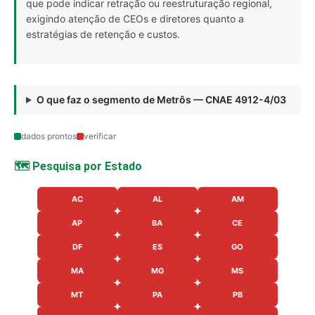
que pode indicar retração ou reestruturação regional,
exigindo atenção de CEOs e diretores quanto a
estratégias de retenção e custos.
O que faz o segmento de Metrôs — CNAE 4912-4/03
dados prontos
verificar
🗺️ Pesquisa por Estado
AC
AL
AM
AP
BA
CE
DF
ES
GO
MA
MG
MS
MT
PA
PB