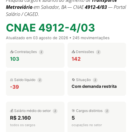
Pesquisa cargos e salários do segmento de
Transporte
Metroviário
em Salvador, BA — CNAE
4912-4/03
— Portal
Salário / CAGED.
CNAE 4912-4/03
Atualizado em
03 agosto de 2026
• 245 movimentações
📥 Contratações
📤 Demissões
i
i
103
142
⚖️ Saldo líquido
🔄 Situação
i
i
Com demanda restrita
-39
💰 Salário médio do setor
🎯 Cargos distintos
i
i
R$ 2.160
5
todos os cargos
ocupações no setor