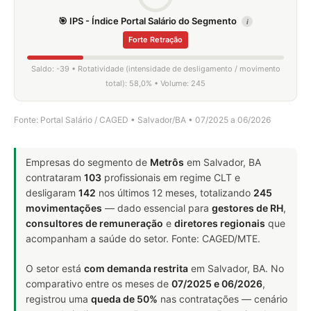
🎯 IPS - Índice Portal Salário do Segmento
i
Forte Retração
Saldo: -39 • Rotatividade (intensidade de desligamento / movimento
total): 58,0% • Volume: 245
Fonte: Portal Salário / CAGED • Salvador/BA • 07/2025 a 06/2026
Empresas do segmento de
Metrôs
em Salvador, BA
contrataram
103
profissionais em regime CLT e
desligaram
142
nos últimos 12 meses, totalizando
245
movimentações
— dado essencial para
gestores de RH
,
consultores de remuneração
e
diretores regionais
que
acompanham a saúde do setor. Fonte: CAGED/MTE.
O setor está
com demanda restrita
em Salvador, BA. No
comparativo entre os meses de
07/2025 e 06/2026
,
registrou uma
queda de 50%
nas contratações — cenário