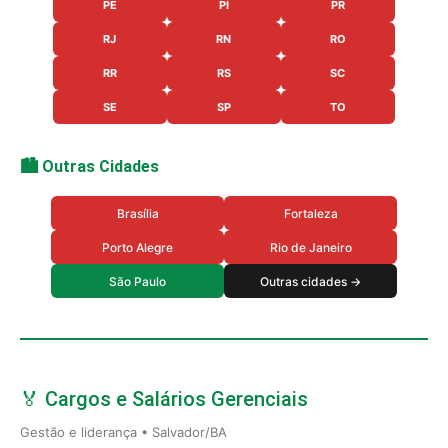
PE
PI
PR
RJ
RN
RO
RR
RS
SC
SE
SP
TO
🏙️ Outras Cidades
Brasília
Fortaleza
Porto Alegre
Rio de Janeiro
São Paulo
Outras cidades →
🏅 Cargos e Salários Gerenciais
Gestão e liderança • Salvador/BA