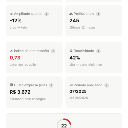
📊 Amplitude salarial
👥 Profissionais
i
i
-12%
245
piso → teto
últimos 12 meses
🔥 Índice de contratação
🔁 Rotatividade
i
i
0,73
42%
setor em retração
alta — setor dinâmico
🏢 Custo empresa (est.)
📅 Período analisado
i
i
07/2025
R$ 3.672
até 06/2026
estimado com encargos
22