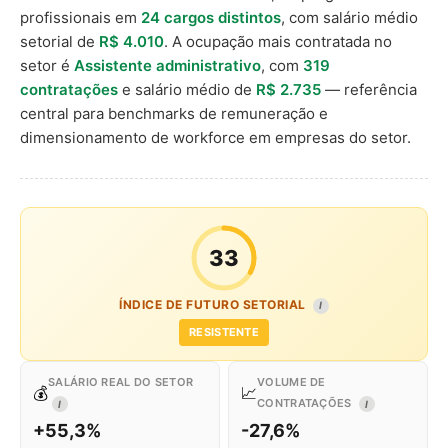
profissionais em
24 cargos distintos
, com salário médio
setorial de
R$ 4.010
. A ocupação mais contratada no
setor é
Assistente administrativo
, com
319
contratações
e salário médio de
R$ 2.735
— referência
central para benchmarks de remuneração e
dimensionamento de workforce em empresas do setor.
33
ÍNDICE DE FUTURO SETORIAL
I
RESISTENTE
SALÁRIO REAL DO SETOR
VOLUME DE
💰
📈
CONTRATAÇÕES
I
I
+55,3%
-27,6%