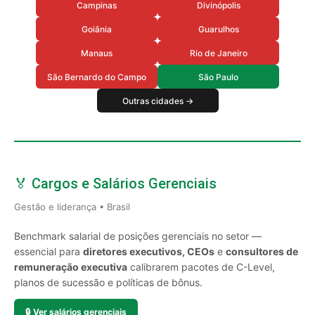
Campinas
Divinópolis
Goiânia
Guarulhos
Manaus
Rio de Janeiro
São Bernardo do Campo
São Paulo
Outras cidades →
🏅 Cargos e Salários Gerenciais
Gestão e liderança • Brasil
Benchmark salarial de posições gerenciais no setor —
essencial para
diretores executivos, CEOs
e
consultores de
remuneração executiva
calibrarem pacotes de C-Level,
planos de sucessão e políticas de bônus.
🔒
Ver salários gerenciais