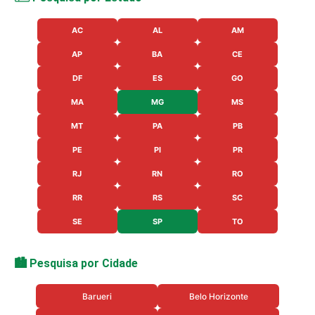
AC
AL
AM
AP
BA
CE
DF
ES
GO
MA
MG
MS
MT
PA
PB
PE
PI
PR
RJ
RN
RO
RR
RS
SC
SE
SP
TO
🏙️ Pesquisa por Cidade
Barueri
Belo Horizonte