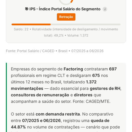
🎯 IPS - Índice Portal Salário do Segmento
i
Retração
Saldo: 22 • Rotatividade (intensidade de desligamento / movimento
total): 49,2% • Volume: 1.372
Fonte: Portal Salário / CAGED • Brasil • 07/2025 a 06/2026
Empresas do segmento de
Factoring
contrataram
697
profissionais em regime CLT e desligaram
675
nos
últimos 12 meses no Brasil, totalizando
1.372
movimentações
— dado essencial para
gestores de RH
,
consultores de remuneração
e
diretores
que
acompanham a saúde do setor. Fonte: CAGED/MTE.
O setor está
com demanda restrita
. No comparativo
entre
07/2025 e 06/2026
, registrou uma
queda de
44.87%
no volume de contratações — cenário que pode