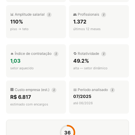
📊 Amplitude salarial
👥 Profissionais
i
i
110%
1.372
piso → teto
últimos 12 meses
🔥 Índice de contratação
🔁 Rotatividade
i
i
1,03
49.2%
setor aquecido
alta — setor dinâmico
🏢 Custo empresa (est.)
📅 Período analisado
i
i
07/2025
R$ 6.817
até 06/2026
estimado com encargos
36