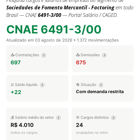
Pesquisa cargos e salários de empresas do segmento de
Sociedades de Fomento Mercantil - Factoring
em todo
Brasil — CNAE
6491-3/00
— Portal Salário / CAGED.
CNAE 6491-3/00
Atualizado em
03 agosto de 2026
• 1.372 movimentações
📥 Contratações
📤 Demissões
i
i
697
675
⚖️ Saldo líquido
🔄 Situação
i
i
Com demanda restrita
+22
💰 Salário médio do setor
🎯 Cargos distintos
i
i
R$ 4.010
24
todos os cargos
ocupações no setor