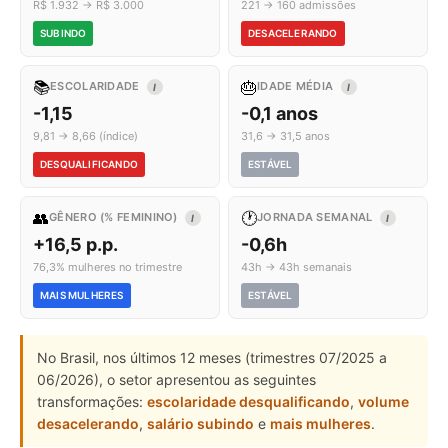
R$ 1.932 → R$ 3.000
221 → 160 admissões
SUBINDO
DESACELERANDO
📚
🎂
ESCOLARIDADE
IDADE MÉDIA
I
I
-1,15
-0,1 anos
9,81 → 8,66 (índice)
31,6 → 31,5 anos
DESQUALIFICANDO
ESTÁVEL
👥
🕐
GÊNERO (% FEMININO)
JORNADA SEMANAL
I
I
+16,5 p.p.
-0,6h
76,3% mulheres no trimestre
43h → 43h semanais
MAIS MULHERES
ESTÁVEL
No Brasil, nos últimos 12 meses (trimestres 07/2025 a
06/2026), o setor apresentou as seguintes
transformações:
escolaridade desqualificando
,
volume
desacelerando
,
salário subindo
e
mais mulheres
.