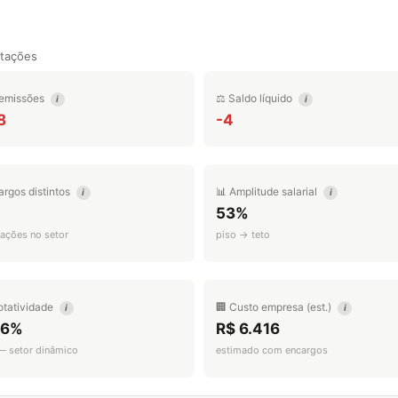
tações
emissões
⚖️ Saldo líquido
i
i
8
-4
argos distintos
📊 Amplitude salarial
i
i
53%
ações no setor
piso → teto
otatividade
🏢 Custo empresa (est.)
i
i
.6%
R$ 6.416
 — setor dinâmico
estimado com encargos