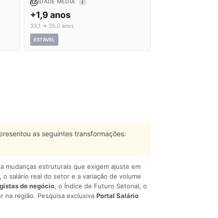
🎂
IDADE MÉDIA
I
+1,9 anos
33,1 → 35,0 anos
ESTÁVEL
resentou as seguintes transformações:
liza mudanças estruturais que exigem ajuste em
, o salário real do setor e a variação de volume
egistas de negócio
, o Índice de Futuro Setorial, o
r na região. Pesquisa exclusiva
Portal Salário