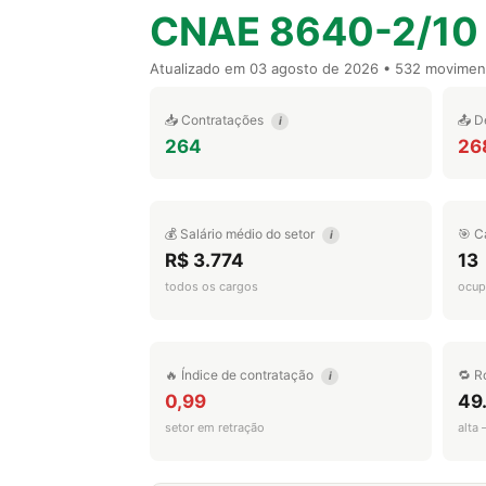
CNAE 8640-2/10
Atualizado em
03 agosto de 2026
• 532 movimen
📥 Contratações
📤 D
i
264
26
💰 Salário médio do setor
🎯 C
i
R$ 3.774
13
todos os cargos
ocup
🔥 Índice de contratação
🔁 R
i
0,99
49
setor em retração
alta