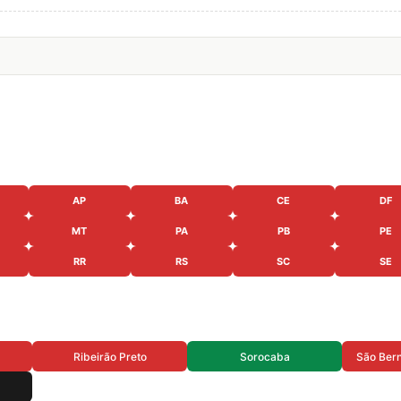
AP
BA
CE
DF
MT
PA
PB
PE
RR
RS
SC
SE
Ribeirão Preto
Sorocaba
São Ber