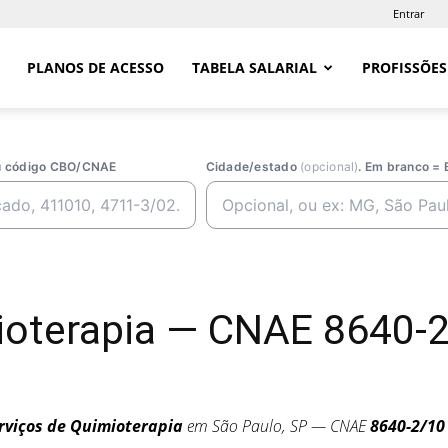
Entrar
PLANOS DE ACESSO
TABELA SALARIAL
PROFISSÕES
ou código CBO/CNAE
Cidade/estado
(opcional)
. Em branco = 
mioterapia — CNAE 8640-
rviços de Quimioterapia
em São Paulo, SP — CNAE
8640-2/10