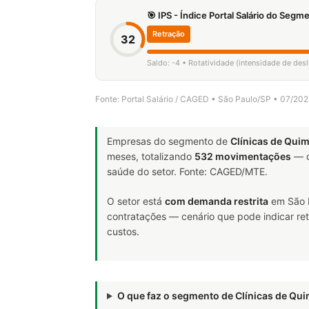
🎯 IPS - Índice Portal Salário do Seg
Retração
32
Saldo: -4 • Rotatividade (intensidade de de
Fonte: Portal Salário / CAGED • São Paulo/SP • 07/20
Empresas do segmento de
Clínicas de Quim
meses, totalizando
532 movimentações
— d
saúde do setor. Fonte: CAGED/MTE.
O setor está
com demanda restrita
em São P
contratações — cenário que pode indicar ret
custos.
O que faz o segmento de Clínicas de Qu