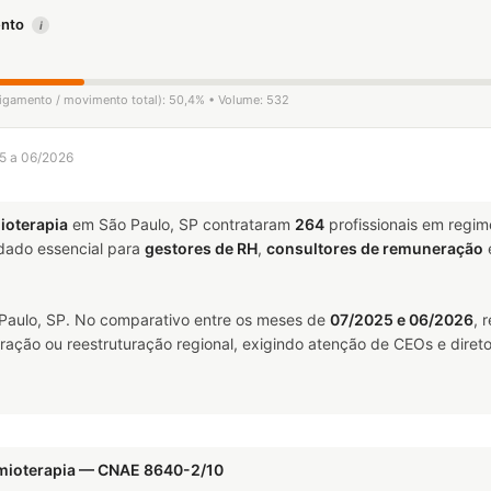
mento
i
sligamento / movimento total): 50,4% • Volume: 532
25 a 06/2026
ioterapia
em São Paulo, SP contrataram
264
profissionais em regi
ado essencial para
gestores de RH
,
consultores de remuneração
aulo, SP. No comparativo entre os meses de
07/2025 e 06/2026
, 
ração ou reestruturação regional, exigindo atenção de CEOs e direto
imioterapia — CNAE 8640-2/10