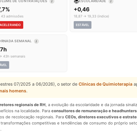
📚
OLUME DE CONTRATAÇÕES
ESCOLARIDADE
I
I
7,7%
+0,46
 43 admissões
18,87 → 19,33 (índice)
ACELERANDO
ESTÁVEL
ORNADA SEMANAL
I
,7h
→ 43h semanais
ÁVEL
mestres 07/2025 a 06/2026), o setor de
Clínicas de Quimioterapia
ap
mais homens
.
iretores regionais de RH
, a evolução da escolaridade e da jornada sina
nefícios na localidade. Para
consultores de remuneração e headhunters
os de recolocação regionais. Para
CEOs, diretores executivos e estrat
am transformações competitivas e tendências de consumo do próprio seto
.