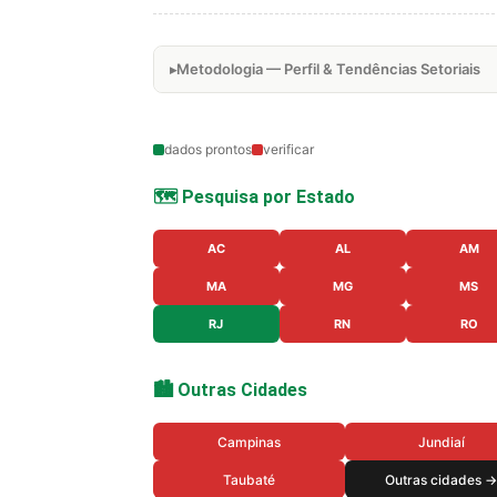
Metodologia — Perfil & Tendências Setoriais
dados prontos
verificar
🗺️ Pesquisa por Estado
AC
AL
AM
MA
MG
MS
RJ
RN
RO
🏙️ Outras Cidades
Campinas
Jundiaí
Taubaté
Outras cidades →