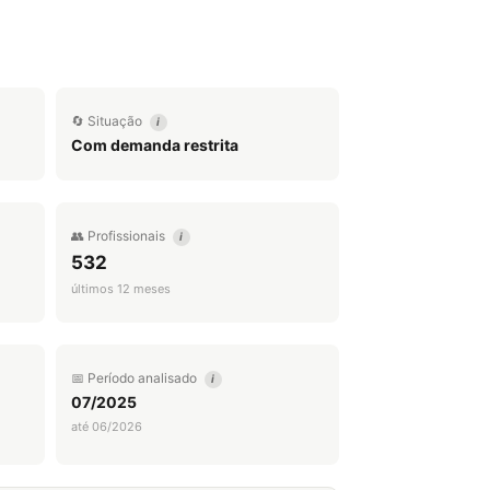
🔄 Situação
i
Com demanda restrita
👥 Profissionais
i
532
últimos 12 meses
📅 Período analisado
i
07/2025
até 06/2026