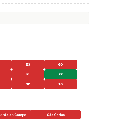
ES
GO
PI
PR
SP
TO
nardo do Campo
São Carlos