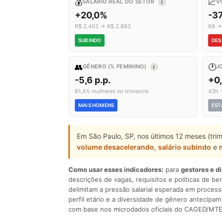
💰
📈
SALÁRIO REAL DO SETOR
V
I
+20,0%
-3
R$ 2.403 → R$ 2.883
69 →
SUBINDO
DES
👥
🕐
GÊNERO (% FEMININO)
J
I
-5,6 p.p.
+0
81,4% mulheres no trimestre
43h 
MAIS HOMENS
EST
Em São Paulo, SP, nos últimos 12 meses (tri
volume desacelerando
,
salário subindo
e
Como usar esses indicadores:
para
gestores e d
descrições de vagas, requisitos e políticas de be
delimitam a pressão salarial esperada em process
perfil etário e a diversidade de gênero antecip
com base nos microdados oficiais do CAGED/MTE