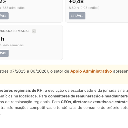
,2%
+0,48
→ 732 admissões
8,60 → 9,08 (índice)
ÁVEL
ESTÁVEL
ORNADA SEMANAL
I
1h
→ 44h semanais
ÁVEL
estres 07/2025 a 06/2026), o setor de
Apoio Administrativo
apresen
iretores regionais de RH
, a evolução da escolaridade e da jornada sina
nefícios na localidade. Para
consultores de remuneração e headhunters
os de recolocação regionais. Para
CEOs, diretores executivos e estrat
am transformações competitivas e tendências de consumo do próprio seto
.