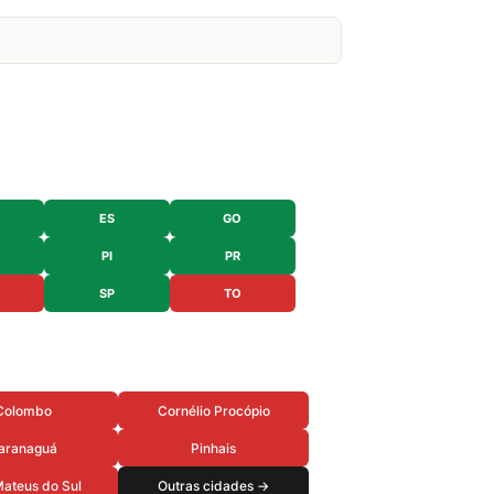
ES
GO
PI
PR
SP
TO
Colombo
Cornélio Procópio
aranaguá
Pinhais
ateus do Sul
Outras cidades →