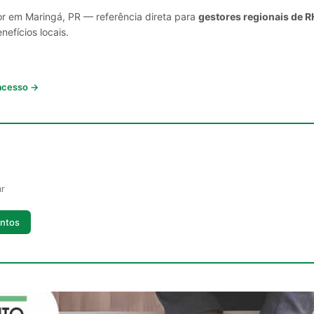
or em Maringá, PR — referência direta para
gestores regionais de R
nefícios locais.
 acesso →
ar
ntos