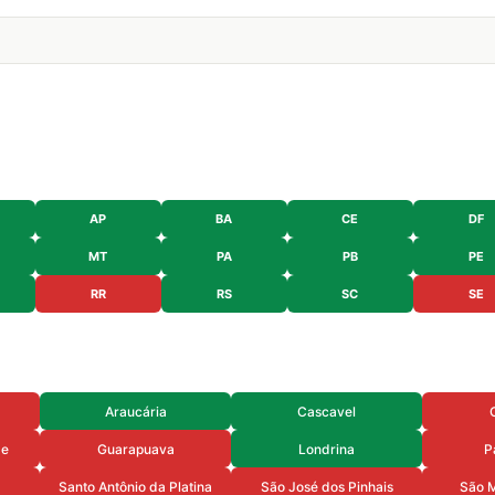
AP
BA
CE
DF
MT
PA
PB
PE
RR
RS
SC
SE
Araucária
Cascavel
de
Guarapuava
Londrina
P
Santo Antônio da Platina
São José dos Pinhais
São M