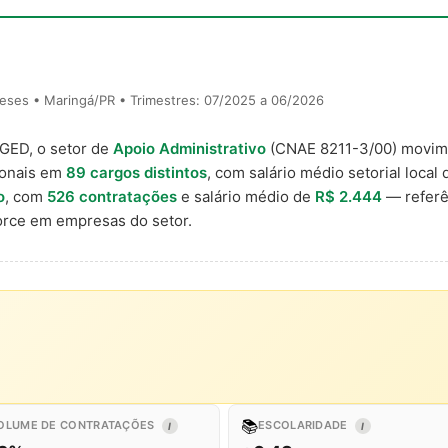
eses • Maringá/PR • Trimestres: 07/2025 a 06/2026
AGED, o setor de
Apoio Administrativo
(CNAE 8211-3/00) movi
ionais em
89 cargos distintos
, com salário médio setorial local
o
, com
526 contratações
e salário médio de
R$ 2.444
— referê
rce em empresas do setor.
📚
OLUME DE CONTRATAÇÕES
ESCOLARIDADE
I
I