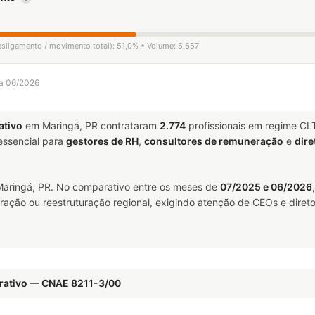
esligamento / movimento total): 51,0% • Volume: 5.657
 a 06/2026
ativo
em Maringá, PR contrataram
2.774
profissionais em regime CL
ssencial para
gestores de RH
,
consultores de remuneração
e
dire
aringá, PR. No comparativo entre os meses de
07/2025 e 06/2026
ração ou reestruturação regional, exigindo atenção de CEOs e direto
trativo — CNAE 8211-3/00