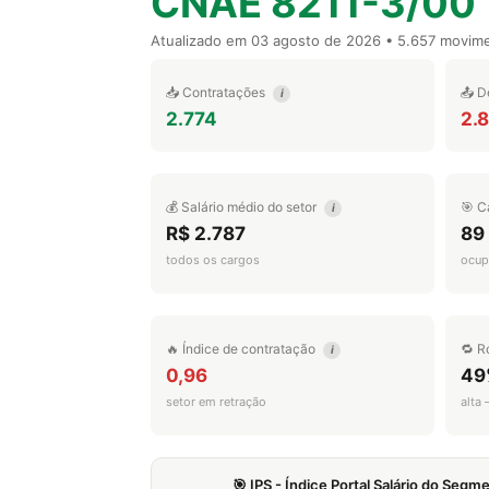
CNAE 8211-3/00
Atualizado em
03 agosto de 2026
• 5.657 movim
📥 Contratações
📤 D
i
2.774
2.
💰 Salário médio do setor
🎯 C
i
R$ 2.787
89
todos os cargos
ocup
🔥 Índice de contratação
🔁 R
i
0,96
49
setor em retração
alta
🎯 IPS - Índice Portal Salário do Seg