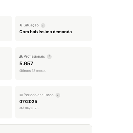
🔄 Situação
i
Com baixíssima demanda
👥 Profissionais
i
5.657
últimos 12 meses
📅 Período analisado
i
07/2025
até 06/2026