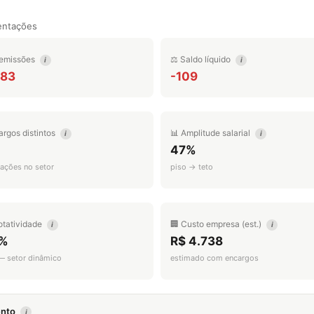
entações
emissões
⚖️ Saldo líquido
i
i
883
-109
argos distintos
📊 Amplitude salarial
i
i
47%
ações no setor
piso → teto
otatividade
🏢 Custo empresa (est.)
i
i
%
R$ 4.738
 — setor dinâmico
estimado com encargos
mento
i