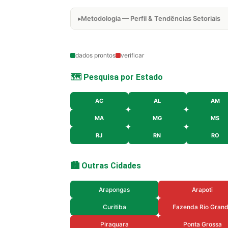
Metodologia — Perfil & Tendências Setoriais
dados prontos
verificar
🗺️ Pesquisa por Estado
AC
AL
AM
MA
MG
MS
RJ
RN
RO
🏙️ Outras Cidades
Arapongas
Arapoti
Curitiba
Fazenda Rio Gran
Piraquara
Ponta Grossa