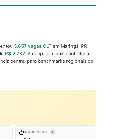
mentou
5.657 vagas CLT
em Maringá, PR
 de
R$ 2.787
. A ocupação mais contratada
ncia central para benchmarks regionais de
🎂
IDADE MÉDIA
I