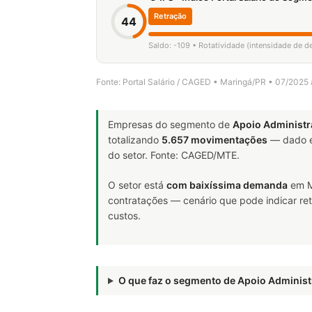
Retração
44
Saldo: -109 • Rotatividade (intensidade de d
Fonte: Portal Salário / CAGED • Maringá/PR • 07/2025
Empresas do segmento de
Apoio Administr
totalizando
5.657 movimentações
— dado e
do setor. Fonte: CAGED/MTE.
O setor está
com baixíssima demanda
em M
contratações — cenário que pode indicar ret
custos.
O que faz o segmento de Apoio Adminis