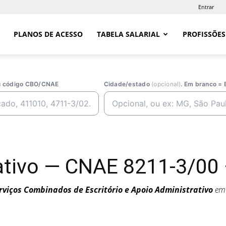
Entrar
PLANOS DE ACESSO
TABELA SALARIAL
PROFISSÕES
ou código CBO/CNAE
Cidade/estado
(opcional)
. Em branco = 
ativo — CNAE 8211-3/00 
rviços Combinados de Escritório e Apoio Administrativo
em 