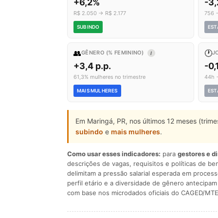
+6,2%
-3
R$ 2.050 → R$ 2.177
756 
SUBINDO
EST
👥
🕐
GÊNERO (% FEMININO)
J
I
+3,4 p.p.
-0,
61,3% mulheres no trimestre
44h 
MAIS MULHERES
EST
Em Maringá, PR, nos últimos 12 meses (trim
subindo
e
mais mulheres
.
Como usar esses indicadores:
para
gestores e d
descrições de vagas, requisitos e políticas de be
delimitam a pressão salarial esperada em process
perfil etário e a diversidade de gênero antecip
com base nos microdados oficiais do CAGED/MTE