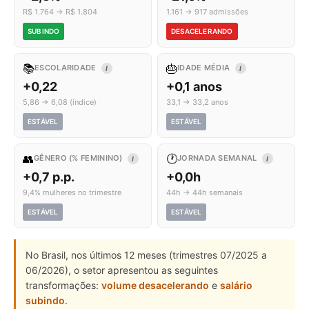
R$ 1.764 → R$ 1.804
1.161 → 917 admissões
SUBINDO
DESACELERANDO
📚
🎂
ESCOLARIDADE
IDADE MÉDIA
I
I
+0,22
+0,1 anos
5,86 → 6,08 (índice)
33,1 → 33,2 anos
ESTÁVEL
ESTÁVEL
👥
🕐
GÊNERO (% FEMININO)
JORNADA SEMANAL
I
I
+0,7 p.p.
+0,0h
9,4% mulheres no trimestre
44h → 44h semanais
ESTÁVEL
ESTÁVEL
No Brasil, nos últimos 12 meses (trimestres 07/2025 a
06/2026), o setor apresentou as seguintes
transformações:
volume desacelerando
e
salário
subindo
.