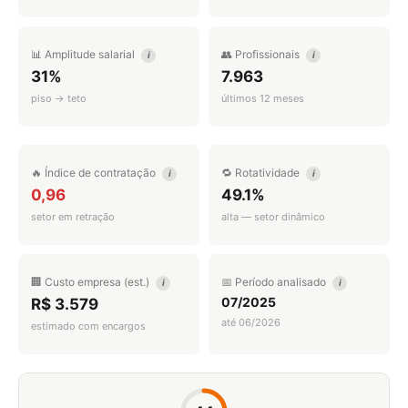
📊 Amplitude salarial
👥 Profissionais
i
i
31%
7.963
piso → teto
últimos 12 meses
🔥 Índice de contratação
🔁 Rotatividade
i
i
0,96
49.1%
setor em retração
alta — setor dinâmico
🏢 Custo empresa (est.)
📅 Período analisado
i
i
07/2025
R$ 3.579
até 06/2026
estimado com encargos