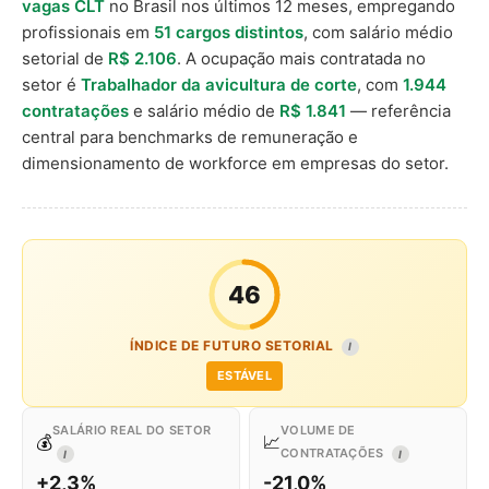
vagas CLT
no Brasil nos últimos 12 meses, empregando
profissionais em
51 cargos distintos
, com salário médio
setorial de
R$ 2.106
. A ocupação mais contratada no
setor é
Trabalhador da avicultura de corte
, com
1.944
contratações
e salário médio de
R$ 1.841
— referência
central para benchmarks de remuneração e
dimensionamento de workforce em empresas do setor.
46
ÍNDICE DE FUTURO SETORIAL
I
ESTÁVEL
SALÁRIO REAL DO SETOR
VOLUME DE
💰
📈
CONTRATAÇÕES
I
I
+2,3%
-21,0%