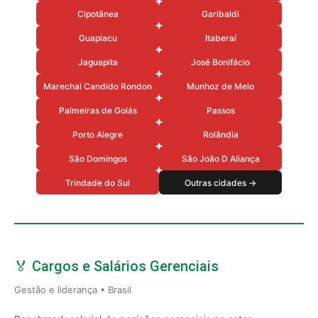
Cipotânea
Garibaldi
Guapiacu
Itaberaí
Jaguapita
José Bonifácio
Marechal Candido Rondon
Munhoz de Melo
Palmeiras de Goiás
Passos
Porto Alegre
Rolândia
São Domingos
São João D Aliança
Trindade do Sul
Outras cidades →
🏅 Cargos e Salários Gerenciais
Gestão e liderança • Brasil