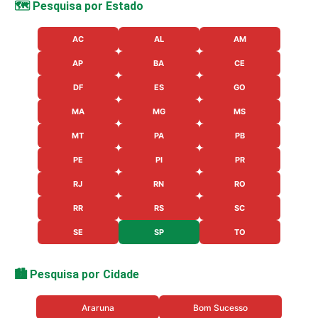
🗺️ Pesquisa por Estado
AC
AL
AM
AP
BA
CE
DF
ES
GO
MA
MG
MS
MT
PA
PB
PE
PI
PR
RJ
RN
RO
RR
RS
SC
SE
SP
TO
🏙️ Pesquisa por Cidade
Araruna
Bom Sucesso