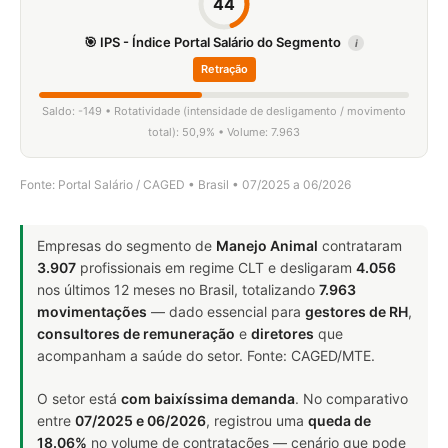
44
🎯 IPS - Índice Portal Salário do Segmento
i
Retração
Saldo: -149 • Rotatividade (intensidade de desligamento / movimento
total): 50,9% • Volume: 7.963
Fonte: Portal Salário / CAGED • Brasil • 07/2025 a 06/2026
Empresas do segmento de
Manejo Animal
contrataram
3.907
profissionais em regime CLT e desligaram
4.056
nos últimos 12 meses no Brasil, totalizando
7.963
movimentações
— dado essencial para
gestores de RH
,
consultores de remuneração
e
diretores
que
acompanham a saúde do setor. Fonte: CAGED/MTE.
O setor está
com baixíssima demanda
. No comparativo
entre
07/2025 e 06/2026
, registrou uma
queda de
18.06%
no volume de contratações — cenário que pode