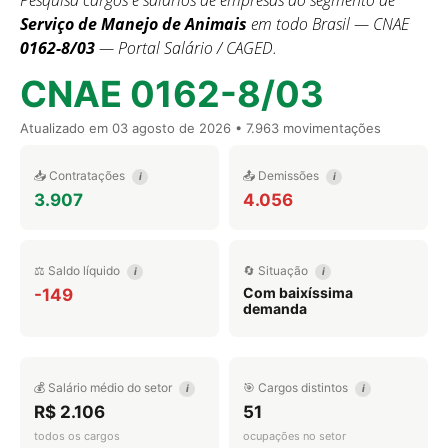
Pesquisa cargos e salários de empresas do segmento de
Serviço de Manejo de Animais
em todo Brasil — CNAE
0162-8/03
— Portal Salário / CAGED.
CNAE 0162-8/03
Atualizado em
03 agosto de 2026
• 7.963 movimentações
📥 Contratações
📤 Demissões
i
i
3.907
4.056
⚖️ Saldo líquido
🔄 Situação
i
i
Com baixíssima
-149
demanda
💰 Salário médio do setor
🎯 Cargos distintos
i
i
R$ 2.106
51
todos os cargos
ocupações no setor